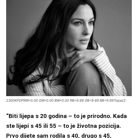
2300KFDPRW=0.00 GW=0.00 BW=0.00 RB=9.99 GB=9.99 BB=9.99Topaz2
“Biti lijepa s 20 godina – to je prirodno. Kada
ste lijepi s 45 ili 55 – to je životna pozicija.
Prvo dijete sam rodila s 40, drugo s 45,