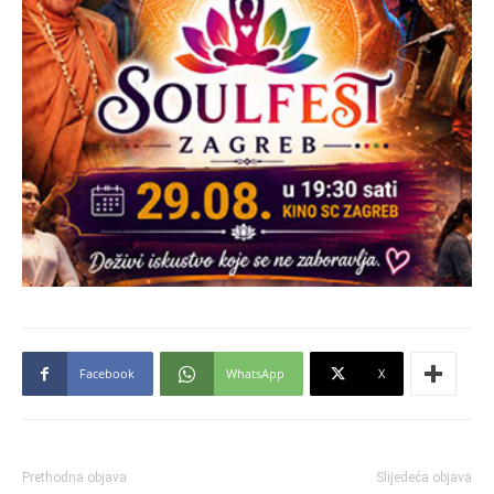
Facebook
WhatsApp
X
Prethodna objava
Slijedeća objava