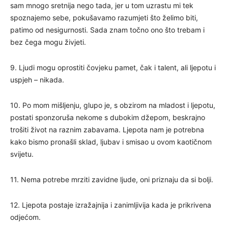
sam mnogo sretnija nego tada, jer u tom uzrastu mi tek
spoznajemo sebe, pokušavamo razumjeti što želimo biti,
patimo od nesigurnosti. Sada znam točno ono što trebam i
bez čega mogu živjeti.
9. Ljudi mogu oprostiti čovjeku pamet, čak i talent, ali ljepotu i
uspjeh – nikada.
10. Po mom mišljenju, glupo je, s obzirom na mladost i ljepotu,
postati sponzoruša nekome s dubokim džepom, beskrajno
trošiti život na raznim zabavama. Ljepota nam je potrebna
kako bismo pronašli sklad, ljubav i smisao u ovom kaotičnom
svijetu.
11. Nema potrebe mrziti zavidne ljude, oni priznaju da si bolji.
12. Ljepota postaje izražajnija i zanimljivija kada je prikrivena
odjećom.