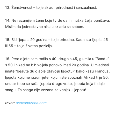
13. Ženstvenost – to je sklad, prirodnost i senzualnost.
14. Ne razumijem žene koje tvrde da ih muška želja ponižava.
Mislim da jednostavno nisu u skladu sa sobom.
15. Biti lijepa s 20 godina – to je prirodno. Kada ste lijepi s 45
ili 55 – to je životna pozicija.
16. Prvo dijete sam rodila s 40, drugo s 45, glumila u “Bondu”
s 50 i nikad ne bih voljela ponovo imati 20 godina. U mladosti
imate “beaute du diable (đavolju ljepotu)” kako kažu Francuzi,
ljepota koju ne razumijete, koju niste spoznali. Ali kad ti je 50,
unutar tebe se rađa ljepota druge vrste, ljepota koja ti daje
snagu. Ta snaga nije vezana za vanjsku ljepotu!
Izvor:
uspesnazena.com