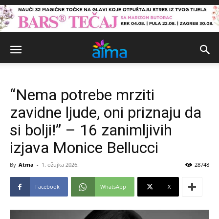
“Nema potrebe mrziti
zavidne ljude, oni priznaju da
si bolji!” – 16 zanimljivih
izjava Monice Bellucci
By
Atma
-
1. ožujka 2026.
28748
Facebook
WhatsApp
X