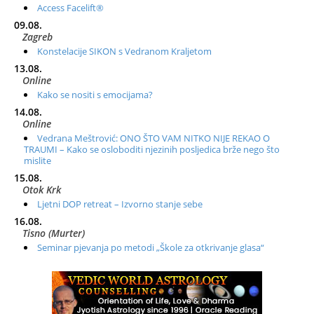
Access Facelift®
09.08.
Zagreb
Konstelacije SIKON s Vedranom Kraljetom
13.08.
Online
Kako se nositi s emocijama?
14.08.
Online
Vedrana Meštrović: ONO ŠTO VAM NITKO NIJE REKAO O
TRAUMI – Kako se osloboditi njezinih posljedica brže nego što
mislite
15.08.
Otok Krk
Ljetni DOP retreat – Izvorno stanje sebe
16.08.
Tisno (Murter)
Seminar pjevanja po metodi „Škole za otkrivanje glasa“
20.08.
Online
Radionica: Pomagači iz drugih dimenzija Online – otvoreno za
sve