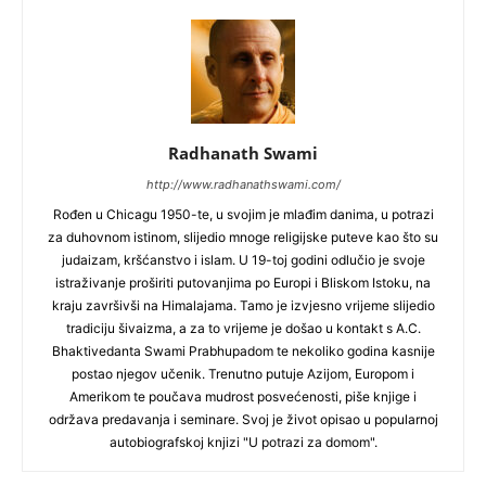
Radhanath Swami
http://www.radhanathswami.com/
Rođen u Chicagu 1950-te, u svojim je mlađim danima, u potrazi
za duhovnom istinom, slijedio mnoge religijske puteve kao što su
judaizam, kršćanstvo i islam. U 19-toj godini odlučio je svoje
istraživanje proširiti putovanjima po Europi i Bliskom Istoku, na
kraju završivši na Himalajama. Tamo je izvjesno vrijeme slijedio
tradiciju šivaizma, a za to vrijeme je došao u kontakt s A.C.
Bhaktivedanta Swami Prabhupadom te nekoliko godina kasnije
postao njegov učenik. Trenutno putuje Azijom, Europom i
Amerikom te poučava mudrost posvećenosti, piše knjige i
održava predavanja i seminare. Svoj je život opisao u popularnoj
autobiografskoj knjizi "U potrazi za domom".