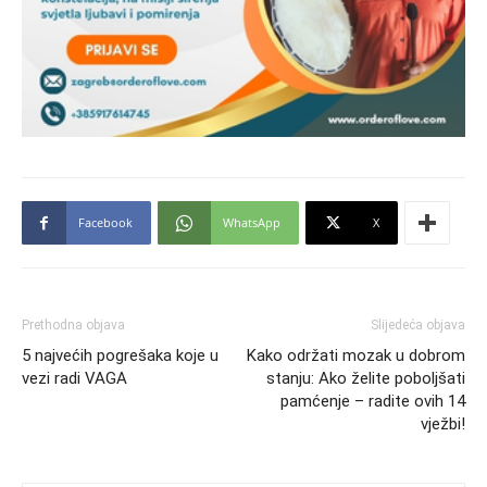
Facebook
WhatsApp
X
Prethodna objava
Slijedeća objava
5 najvećih pogrešaka koje u
Kako održati mozak u dobrom
vezi radi VAGA
stanju: Ako želite poboljšati
pamćenje – radite ovih 14
vježbi!