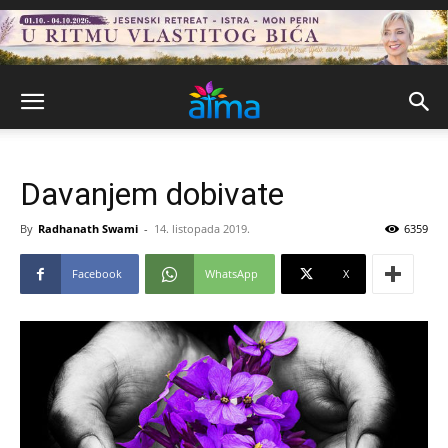
Davanjem dobivate
By
Radhanath Swami
-
14. listopada 2019.
6359
Facebook
WhatsApp
X