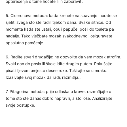
opterećenja o tome hoćete li ih zaboraviti.
5. Ciceronova metoda: kada krenete na spavanje morate se
sjetiti svega što ste radili tijekom dana. Svake sitnice. Od
momenta kada ste ustali, obuli papuče, pošli do toaleta pa
nadalje. Tako vježbate mozak svakodnevno i osiguravate
apsolutno pamćenje.
6. Radite stvari drugačije: ne dozvolite da vam mozak atrofira.
Svaki dan do posla ili škole idite drugim putem. Pokušajte
pisati lijevom umjesto desne ruke. Tuširajte se u mraku.
Izazivajte svoj mozak da radi, razmišlja…
7. Pitagorina metoda: prije odlaska u krevet razmišljajte o
tome što ste danas dobro napravili, a što loše. Analizirajte
svoje postupke.