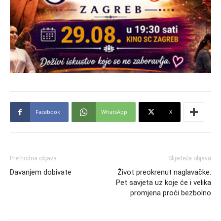
Facebook
WhatsApp
X
Prethodna objava
Slijedeća objava
Davanjem dobivate
Život preokrenut naglavačke:
Pet savjeta uz koje će i velika
promjena proći bezbolno