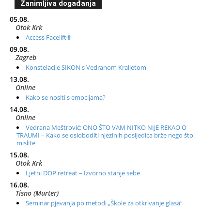
Zanimljiva događanja
05.08.
Otok Krk
Access Facelift®
09.08.
Zagreb
Konstelacije SIKON s Vedranom Kraljetom
13.08.
Online
Kako se nositi s emocijama?
14.08.
Online
Vedrana Meštrović: ONO ŠTO VAM NITKO NIJE REKAO O
TRAUMI – Kako se osloboditi njezinih posljedica brže nego što
mislite
15.08.
Otok Krk
Ljetni DOP retreat – Izvorno stanje sebe
16.08.
Tisno (Murter)
Seminar pjevanja po metodi „Škole za otkrivanje glasa“
20.08.