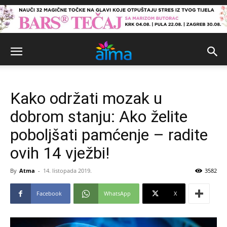
Kako održati mozak u
dobrom stanju: Ako želite
poboljšati pamćenje – radite
ovih 14 vježbi!
By
Atma
-
14. listopada 2019.
3582
Facebook
WhatsApp
X