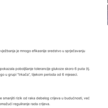
22
23
24
 vježbanja je mnogo efikasnije sredstvo u sprječavanju
25
pokazala poboljšanje tolerancije glukoze skoro 6 puta (tj.
ego u grupi “trkača”, tijekom perioda od 6 mjeseci.
26
27
manjiti rizik od raka debelog crijeva u budućnosti, već
mažući reguliranje rada crijeva.