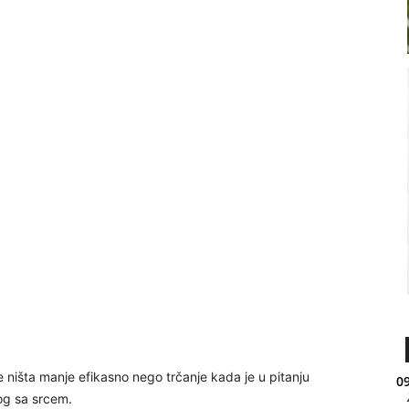
e ništa manje efikasno nego trčanje kada je u pitanju
09
og sa srcem.