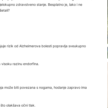
cjelokupno zdravstveno stanje. Besplatno je, lako i ne
etali?
uje rizik od Alzheimerova bolesti popravlja sveukupno
 visoku razinu endorfina.
 koja može biti povezana s nogama, hodanje zapravo ima
to olakšava očni tlak.