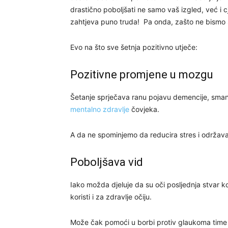
drastično poboljšati ne samo vaš izgled, već i 
zahtjeva puno truda! Pa onda, zašto ne bismo š
Evo na što sve šetnja pozitivno utječe:
Pozitivne promjene u mozgu
Šetanje sprječava ranu pojavu demencije, smanj
mentalno zdravlje
čovjeka.
A da ne spominjemo da reducira stres i održava
Poboljšava vid
Iako možda djeluje da su oči posljednja stvar
koristi i za zdravlje očiju.
Može čak pomoći u borbi protiv glaukoma time š