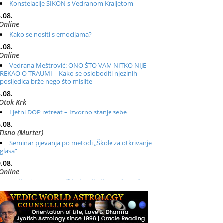
Konstelacije SIKON s Vedranom Kraljetom
.08.
Online
Kako se nositi s emocijama?
.08.
Online
Vedrana Meštrović: ONO ŠTO VAM NITKO NIJE
REKAO O TRAUMI – Kako se osloboditi njezinih
posljedica brže nego što mislite
.08.
Otok Krk
Ljetni DOP retreat – Izvorno stanje sebe
.08.
Tisno (Murter)
Seminar pjevanja po metodi „Škole za otkrivanje
glasa“
.08.
Online
Radionica: Pomagači iz drugih dimenzija Online –
otvoreno za sve
.08.
Zagreb+Online
Osnovni ThetaHealing® tečaj, Zagreb i Online