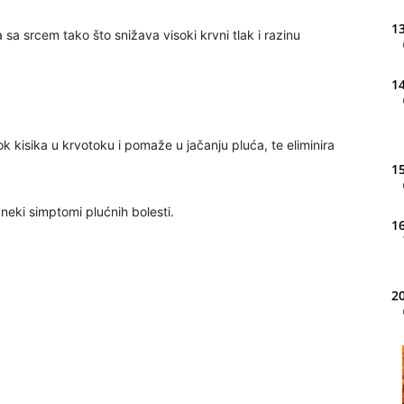
13
a srcem tako što snižava visoki krvni tlak i razinu
14
 kisika u krvotoku i pomaže u jačanju pluća, te eliminira
15
 neki simptomi plućnih bolesti.
16
20
21