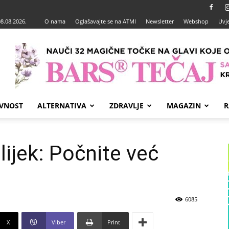
08.08.2026.
O nama
Oglašavajte se na ATMI
Newsletter
Webshop
Uvje
VNOST
ALTERNATIVA
ZDRAVLJE
MAGAZIN
R
 lijek: Počnite već
6085
X
Viber
Print