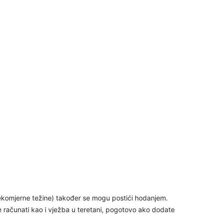
29
30
31
28
prekomjerne težine) također se mogu postići hodanjem.
računati kao i vježba u teretani, pogotovo ako dodate
05