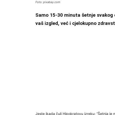
Foto: pixabay.com
Samo 15-30 minuta šetnje svakog 
vaš izgled, već i cjelokupno zdravs
Jeste ikada čuli Hipokratovu izreku: “Šetnja je