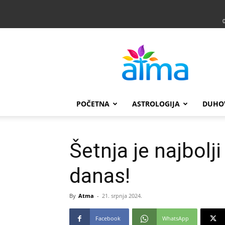
Atma
POČETNA
ASTROLOGIJA
DUHO
Šetnja je najbolji
danas!
By
Atma
-
21. srpnja 2024.
Facebook
WhatsApp