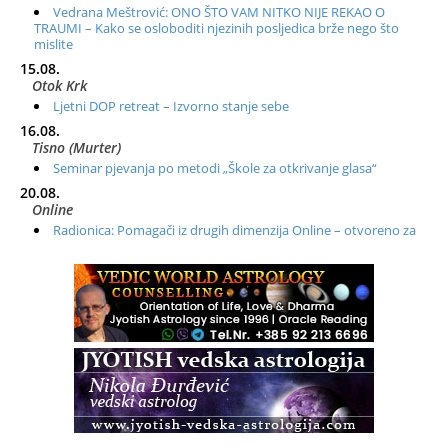
Vedrana Meštrović: ONO ŠTO VAM NITKO NIJE REKAO O
TRAUMI – Kako se osloboditi njezinih posljedica brže nego što
mislite
15.08.
Otok Krk
Ljetni DOP retreat – Izvorno stanje sebe
16.08.
Tisno (Murter)
Seminar pjevanja po metodi „Škole za otkrivanje glasa“
20.08.
Online
Radionica: Pomagači iz drugih dimenzija Online – otvoreno za
sve
21.08.
Zagreb+Online
Osnovni ThetaHealing® tečaj, Zagreb i Online
22.08.
Zagreb
Osnovna radionica za izscjeljivanje pranom (Basic Pranic
Healing course)
Pula
Access BARS®, otpusti stres