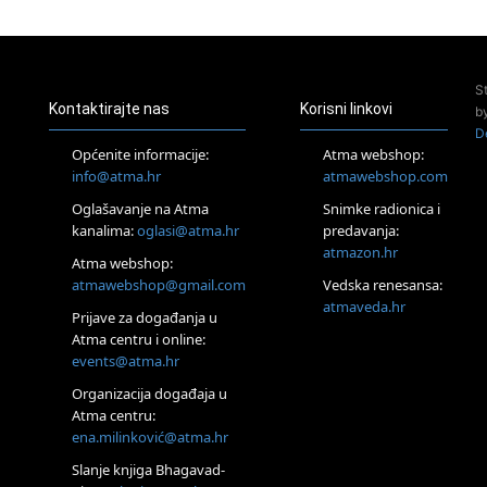
23.08.
Pula
Access Energetski Facelift®
24.08.
S
Zagreb
Kontaktirajte nas
Korisni linkovi
b
Pjesma srca / Zagreb
D
Online
Općenite informacije:
Atma webshop:
Tečaj Višeg Vodstva, razvijanja intuicije i Akaša zapisa
info@atma.hr
atmawebshop.com
25.08.
Oglašavanje na Atma
Snimke radionica i
Online
kanalima:
oglasi@atma.hr
predavanja:
Upisi u program Profesionalni hipnoterapeut — nova
generacija kreće 25.08. 2026.
atmazon.hr
Atma webshop:
26.08.
atmawebshop@gmail.com
Vedska renesansa:
Online
atmaveda.hr
Postanite Nositelj Vibracije Nove Zemlje
Prijave za događanja u
Atma centru i online:
27.08.
events@atma.hr
Visoko
Alemka Dauskardt – Jednodnevna radionica sistemskih
Organizacija događaja u
konstelacija
Atma centru:
29.08.
ena.milinković@atma.hr
Zagreb
HOD PO ŽERAVICI – Seminar koji mijenja tijelo, duh i um
Slanje knjiga Bhagavad-