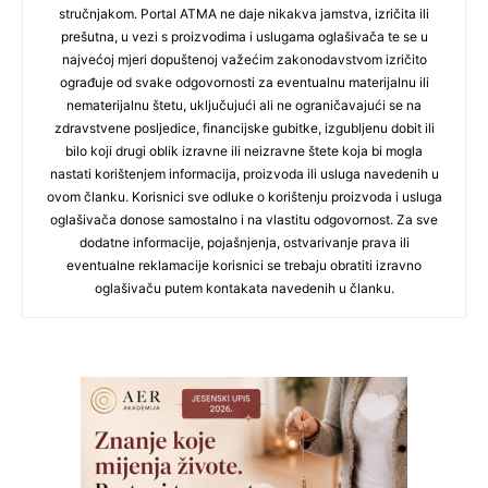
stručnjakom. Portal ATMA ne daje nikakva jamstva, izričita ili
prešutna, u vezi s proizvodima i uslugama oglašivača te se u
najvećoj mjeri dopuštenoj važećim zakonodavstvom izričito
ograđuje od svake odgovornosti za eventualnu materijalnu ili
nematerijalnu štetu, uključujući ali ne ograničavajući se na
zdravstvene posljedice, financijske gubitke, izgubljenu dobit ili
bilo koji drugi oblik izravne ili neizravne štete koja bi mogla
nastati korištenjem informacija, proizvoda ili usluga navedenih u
ovom članku. Korisnici sve odluke o korištenju proizvoda i usluga
oglašivača donose samostalno i na vlastitu odgovornost. Za sve
dodatne informacije, pojašnjenja, ostvarivanje prava ili
eventualne reklamacije korisnici se trebaju obratiti izravno
oglašivaču putem kontakata navedenih u članku.