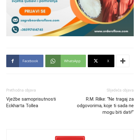
Facebook
WhatsApp
X
Prethodna objava
Slijedeća objava
Vježbe samoprisutnosti
R.M. Rilke: “Ne tragaj za
Eckharta Tollea
odgovorima, koje ti sada ne
mogu biti dati!”