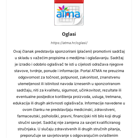
Oglasi
https://atma.hr/oglasi/
Ovaj članak predstavlja sponzorirani (plaćeni) promotivni sadržaj
u skladu s važećim propisima o medijima i oglašavanju. Sadržaj
je izradio i odobrio oglašivač te isti u cijelosti odražava njegove
stavove, tvrdnje, ponude i informacije. Portal ATMA ne preuzima
odgovornost za točnost, potpunost, zakonitost, znanstvenu
utemeljenost ili istinitost navoda iznesenih u sponzoriranom
sadržaju, niti za kvalitetu, sigurnost, učinkovitost, rezultate ili
eventualne posljedice korištenja proizvoda, usluga, tretmana,
edukacija ili drugih aktivnosti oglašivača. Informacije navedene u
ovom članku ne predstavljaju medicinski, zdravstveni,
farmaceutski, psihološki, pravni, financijski niti bilo koji drugi
stručni savjet. Sadržaj nije zamjena za savjet kvalificiranog
stručnjaka. U slučaju zdravstvenih ili drugih stručnih pitanja,
preporučuje se savjetovanje s odgovarajućim ovlaštenim