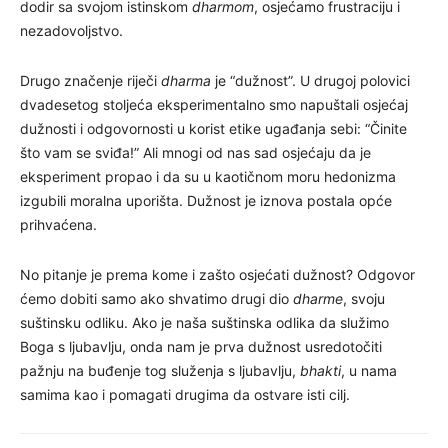
dodir sa svojom istinskom
dharmom
, osjećamo frustraciju i
nezadovoljstvo.
Drugo značenje riječi
dharma
je “dužnost”. U drugoj polovici
dvadesetog stoljeća eksperimentalno smo napuštali osjećaj
dužnosti i odgovornosti u korist etike ugađanja sebi: “Činite
što vam se sviđa!” Ali mnogi od nas sad osjećaju da je
eksperiment propao i da su u kaotičnom moru hedonizma
izgubili moralna uporišta. Dužnost je iznova postala opće
prihvaćena.
No pitanje je prema kome i zašto osjećati dužnost? Odgovor
ćemo dobiti samo ako shvatimo drugi dio
dharme
, svoju
suštinsku odliku. Ako je naša suštinska odlika da služimo
Boga s ljubavlju, onda nam je prva dužnost usredotočiti
pažnju na buđenje tog služenja s ljubavlju,
bhakti
, u nama
samima kao i pomagati drugima da ostvare isti cilj.