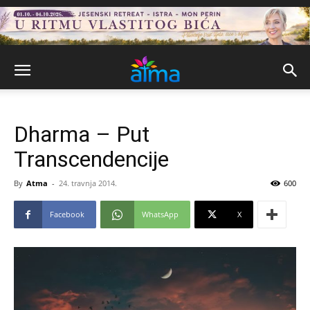
Dharma – Put
Transcendencije
By
Atma
-
24. travnja 2014.
600
Facebook
WhatsApp
X