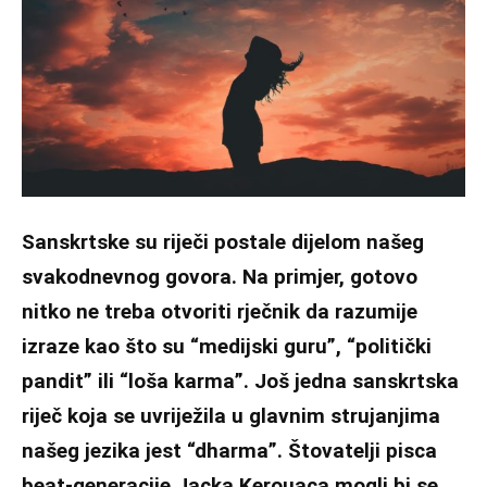
Sanskrtske su riječi postale dijelom našeg
svakodnevnog govora. Na primjer, gotovo
nitko ne treba otvoriti rječnik da razumije
izraze kao što su “medijski guru”, “politički
pandit” ili “loša karma”. Još jedna sanskrtska
riječ koja se uvriježila u glavnim strujanjima
našeg jezika jest “dharma”. Štovatelji pisca
beat-generacije Jacka Kerouaca mogli bi se