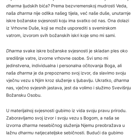
dharma
ljudskih bića? Prema bezvremenskoj mudrosti Veda,
naša
dharma
nije odlika našeg tijela, već naše duše, unutarnje
iskre božanske svjesnosti koju ima svatko od nas. Ona dolazi
iz Vrhovne Duše, koji se može usporediti s svemirskom
vatrom, izvorom svih božanskih iskri koje smo mi sami.
Dharma
svake iskre božanske svjesnosti je skladan ples oko
središnje vatre, izvorne vrhovne osobe. Svi smo mi
jedinstvena, individualna i personalna očitovanja Boga, ali
naša
dharma
je da prepoznamo svoj izvor, da slavimo svoju
vječnu vezu s Njim kroz služenje s ljubavlju. Ukratko,
dharma
nas, vječno svjesnih jastava, jest da volimo i služimo Svevišnju
Božansku Osobu.
U materijalnoj svjesnosti gubimo iz vida svoju pravu prirodu.
Zaboravljamo svoj izvor i svoju vezu s Bogom, a naša se
izvorna
dharma
nesebičnog služenja Njemu preobražava u
lažnu
dharmu
natjecateljske sebičnosti. Budući da gubimo