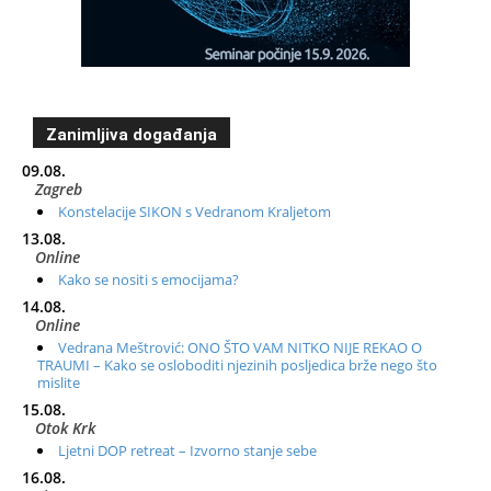
Zanimljiva događanja
09.08.
Zagreb
Konstelacije SIKON s Vedranom Kraljetom
13.08.
Online
Kako se nositi s emocijama?
14.08.
Online
Vedrana Meštrović: ONO ŠTO VAM NITKO NIJE REKAO O
TRAUMI – Kako se osloboditi njezinih posljedica brže nego što
mislite
15.08.
Otok Krk
Ljetni DOP retreat – Izvorno stanje sebe
16.08.