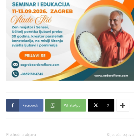
Facebook
WhatsApp
X
Prethodna objava
Slijedeća objava