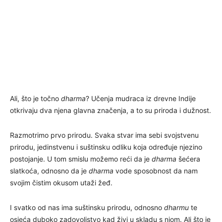
Ali, što je točno
dharma
? Učenja mudraca iz drevne Indije
otkrivaju dva njena glavna značenja, a to su priroda i dužnost.
Razmotrimo prvo prirodu. Svaka stvar ima sebi svojstvenu
prirodu, jedinstvenu i suštinsku odliku koja određuje njezino
postojanje. U tom smislu možemo reći da je
dharma
šećera
slatkoća, odnosno da je
dharma
vode sposobnost da nam
svojim čistim okusom utaži žeđ.
I svatko od nas ima suštinsku prirodu, odnosno
dharmu
te
osjeća duboko zadovoljstvo kad živi u skladu s njom. Ali što je