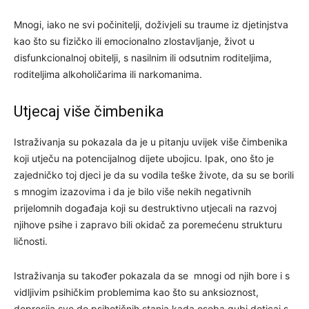
Mnogi, iako ne svi počinitelji, doživjeli su traume iz djetinjstva
kao što su fizičko ili emocionalno zlostavljanje, život u
disfunkcionalnoj obitelji, s nasilnim ili odsutnim roditeljima,
roditeljima alkoholičarima ili narkomanima.
Utjecaj više čimbenika
Istraživanja su pokazala da je u pitanju uvijek više čimbenika
koji utječu na potencijalnog dijete ubojicu. Ipak, ono što je
zajedničko toj djeci je da su vodila teške živote, da su se borili
s mnogim izazovima i da je bilo više nekih negativnih
prijelomnih događaja koji su destruktivno utjecali na razvoj
njihove psihe i zapravo bili okidač za poremećenu strukturu
ličnosti.
Istraživanja su također pokazala da se mnogi od njih bore i s
vidljivim psihičkim problemima kao što su anksioznost,
depresija sve do psihotičnih stanja kada osoba gubi doticaj s