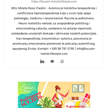
https://focusin-holisticlifestyle.com
MSc Mirella Rasic Paolini - Autorica je holistička terapeutkinja i
certificirana hipnoterapeutkinja koja u svom radu spaja
psihologiju, medicinu i neuroznanost. Razvila je jedinstvenu
Neuro-holističku metodu za unaprjeđenje psihičkog i
emocionalnog zdravlja, usmjerenu na jačanje otpornosti,
oslobađanje unutarnjih blokada i otkrivanje osobnih potencijala.
Kao terapeutkinja, kolumnistica i autorica, posvećena je
promicanju emocionalne pismenosti te poticanju autentičnog,
ispunjenog života. Kontakt: +385 99 781 5790 |
info@focusin-
holisticlifestyle.com