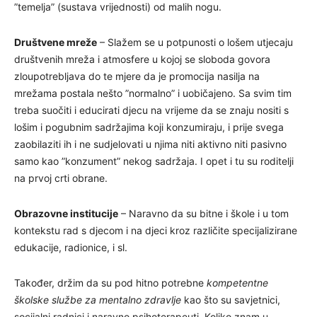
”temelja” (sustava vrijednosti) od malih nogu.
Društvene mreže
– Slažem se u potpunosti o lošem utjecaju
društvenih mreža i atmosfere u kojoj se sloboda govora
zloupotrebljava do te mjere da je promocija nasilja na
mrežama postala nešto ”normalno” i uobičajeno. Sa svim tim
treba suočiti i educirati djecu na vrijeme da se znaju nositi s
lošim i pogubnim sadržajima koji konzumiraju, i prije svega
zaobilaziti ih i ne sudjelovati u njima niti aktivno niti pasivno
samo kao ”konzument” nekog sadržaja. I opet i tu su roditelji
na prvoj crti obrane.
Obrazovne institucije
– Naravno da su bitne i škole i u tom
kontekstu rad s djecom i na djeci kroz različite specijalizirane
edukacije, radionice, i sl.
Također, držim da su pod hitno potrebne
kompetentne
školske službe za mentalno zdravlje
kao što su savjetnici,
socijalni radnici i naravno psihoterapeuti. Koliko znam u