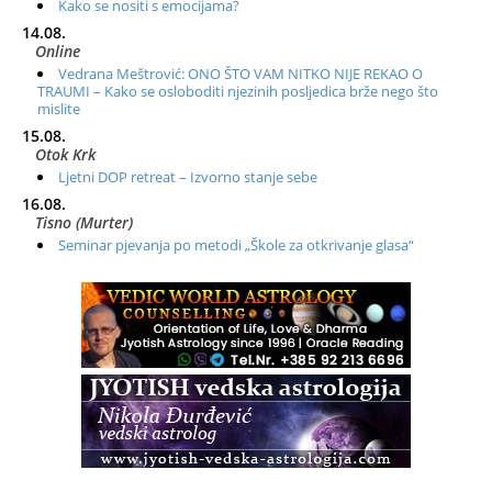
Kako se nositi s emocijama?
14.08.
Online
Vedrana Meštrović: ONO ŠTO VAM NITKO NIJE REKAO O
TRAUMI – Kako se osloboditi njezinih posljedica brže nego što
mislite
15.08.
Otok Krk
Ljetni DOP retreat – Izvorno stanje sebe
16.08.
Tisno (Murter)
Seminar pjevanja po metodi „Škole za otkrivanje glasa“
20.08.
Online
Radionica: Pomagači iz drugih dimenzija Online – otvoreno za
sve
21.08.
Zagreb+Online
Osnovni ThetaHealing® tečaj, Zagreb i Online
22.08.
Pula
Access BARS®, otpusti stres