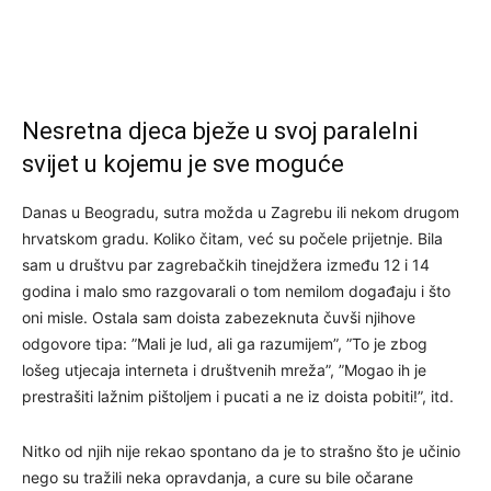
Nesretna djeca bježe u svoj paralelni
svijet u kojemu je sve moguće
Danas u Beogradu, sutra možda u Zagrebu ili nekom drugom
hrvatskom gradu. Koliko čitam, već su počele prijetnje. Bila
sam u društvu par zagrebačkih tinejdžera između 12 i 14
godina i malo smo razgovarali o tom nemilom događaju i što
oni misle. Ostala sam doista zabezeknuta čuvši njihove
odgovore tipa: ”Mali je lud, ali ga razumijem”, ”To je zbog
lošeg utjecaja interneta i društvenih mreža”, ”Mogao ih je
prestrašiti lažnim pištoljem i pucati a ne iz doista pobiti!”, itd.
Nitko od njih nije rekao spontano da je to strašno što je učinio
nego su tražili neka opravdanja, a cure su bile očarane