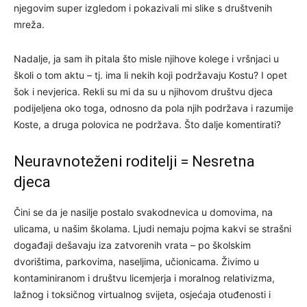
njegovim super izgledom i pokazivali mi slike s društvenih
mreža.
Nadalje, ja sam ih pitala što misle njihove kolege i vršnjaci u
školi o tom aktu – tj. ima li nekih koji podržavaju Kostu? I opet
šok i nevjerica. Rekli su mi da su u njihovom društvu djeca
podijeljena oko toga, odnosno da pola njih podržava i razumije
Koste, a druga polovica ne podržava. Što dalje komentirati?
Neuravnoteženi roditelji = Nesretna
djeca
Čini se da je nasilje postalo svakodnevica u domovima, na
ulicama, u našim školama. Ljudi nemaju pojma kakvi se strašni
događaji dešavaju iza zatvorenih vrata – po školskim
dvorištima, parkovima, naseljima, učionicama. Živimo u
kontaminiranom i društvu licemjerja i moralnog relativizma,
lažnog i toksičnog virtualnog svijeta, osjećaja otuđenosti i