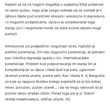
Nadam se da će tragični događaji u susjednoj Srbiji potaknuti
ne samo sustav, nego prije svega roditelje da se zamisle je li
njihovo dijete pod kroničnim stresom i anksiozno ili depresivno
i o mogućim posljedicama. Upravo je osvještavanje toga
stanja, prvi i neophodan korak da biste svome djetetu mogli
pomoći.
Anksioznost pa posljedično i dugotrajni stres, najčešći je
psihički poremećaj. Oni nisu dugoročni poremećaji, ali jednako
kao i klinička depresija spada u tzv. internalizacijske
poremećaje. Problem kod prepoznavanja tih stanja tim je
kompleksniji jer su djeca i mladi ljudi koji pate, uglavnom
okrenuti prema unutra, prema sebi. Kao i Kosta K. iz Beograda
za koje su njegove školske kolege svjedočili da je bio dobar,
miran, povučen, uzoran učenik… i da ne mogu vjerovati da je
počinio takav strašan zločin. Pored toga još je iz ”dobre”
obitelji intelektualaca, odličan učenik, itd.