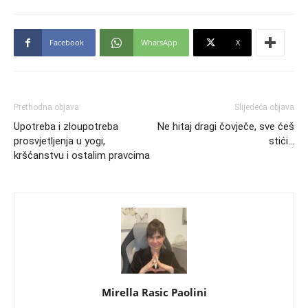
Facebook
WhatsApp
X
Prethodna objava
Slijedeća objava
Upotreba i zloupotreba
Ne hitaj dragi čovječe, sve ćeš
prosvjetljenja u yogi,
stići…
kršćanstvu i ostalim pravcima
Mirella Rasic Paolini