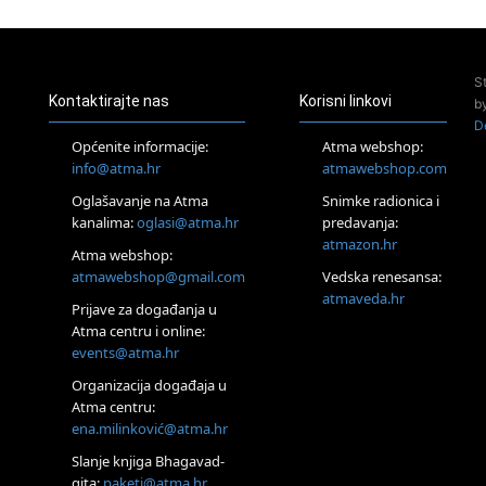
23.08.
Pula
Access Energetski Facelift®
24.08.
S
Zagreb
Kontaktirajte nas
Korisni linkovi
b
Pjesma srca / Zagreb
D
Online
Općenite informacije:
Atma webshop:
Tečaj Višeg Vodstva, razvijanja intuicije i Akaša zapisa
info@atma.hr
atmawebshop.com
26.08.
Oglašavanje na Atma
Snimke radionica i
Online
kanalima:
oglasi@atma.hr
predavanja:
Postanite Nositelj Vibracije Nove Zemlje
atmazon.hr
27.08.
Atma webshop:
Visoko
atmawebshop@gmail.com
Vedska renesansa:
Alemka Dauskardt – Jednodnevna radionica sistemskih
atmaveda.hr
Prijave za događanja u
konstelacija
Atma centru i online:
29.08.
events@atma.hr
Zagreb
HOD PO ŽERAVICI – Seminar koji mijenja tijelo, duh i um
Organizacija događaja u
SoulFest – Festival glazbe, mudrosti i zajedništva
Atma centru:
30.08.
ena.milinković@atma.hr
Zagreb
Slanje knjiga Bhagavad-
Access BARS® edukacija otpusti stres
gita:
paketi@atma.hr