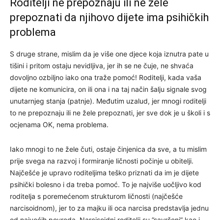
Roditelji ne prepoznaju ili ne žele
prepoznati da njihovo dijete ima psihičkih
problema
S druge strane, mislim da je više one djece koja iznutra pate u
tišini i pritom ostaju nevidljiva, jer ih se ne čuje, ne shvaća
dovoljno ozbiljno iako ona traže pomoć! Roditelji, kada vaša
dijete ne komunicira, on ili ona i na taj način šalju signale svog
unutarnjeg stanja (patnje). Međutim uzalud, jer mnogi roditelji
to ne prepoznaju ili ne žele prepoznati, jer sve dok je u školi i s
ocjenama OK, nema problema.
Iako mnogi to ne žele čuti, ostaje činjenica da sve, a tu mislim
prije svega na razvoj i formiranje ličnosti počinje u obitelji.
Najčešće je upravo roditeljima teško priznati da im je dijete
psihički bolesno i da treba pomoć. To je najviše uočljivo kod
roditelja s poremećenom strukturom ličnosti (najčešće
narcisoidnom), jer to za majku ili oca narcisa predstavlja jednu
od najvećih povreda. Narcisoidni roditelji su ”savršeni” kao i