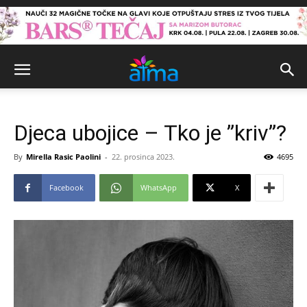
Djeca ubojice – Tko je ”kriv”?
By
Mirella Rasic Paolini
-
22. prosinca 2023.
4695
Facebook
WhatsApp
X