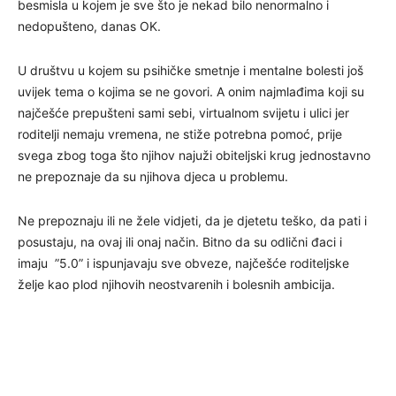
besmisla u kojem je sve što je nekad bilo nenormalno i
nedopušteno, danas OK.
U društvu u kojem su psihičke smetnje i mentalne bolesti još
uvijek tema o kojima se ne govori. A onim najmlađima koji su
najčešće prepušteni sami sebi, virtualnom svijetu i ulici jer
roditelji nemaju vremena, ne stiže potrebna pomoć, prije
svega zbog toga što njihov najuži obiteljski krug jednostavno
ne prepoznaje da su njihova djeca u problemu.
Ne prepoznaju ili ne žele vidjeti, da je djetetu teško, da pati i
posustaju, na ovaj ili onaj način. Bitno da su odlični đaci i
imaju ”5.0” i ispunjavaju sve obveze, najčešće roditeljske
želje kao plod njihovih neostvarenih i bolesnih ambicija.