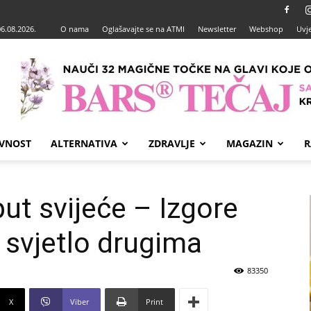
06.08.2026.
O nama
Oglašavajte se na ATMI
Newsletter
Webshop
Uvje
VNOST
ALTERNATIVA
ZDRAVLJE
MAGAZIN
R
put svijeće – Izgore
i svjetlo drugima
83350
X
Viber
Print