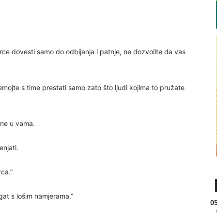
srce dovesti samo do odbijanja i patnje, ne dozvolite da vas
emojte s time prestati samo zato što ljudi kojima to pružate
, ne u vama.
enjati.
rca.”
gat s lošim namjerama.”
05