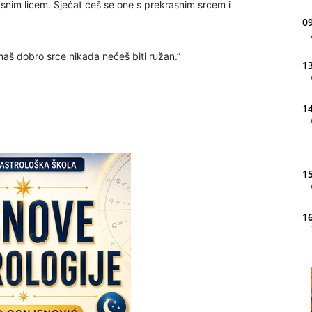
asnim licem. Sjećat ćeš se one s prekrasnim srcem i
09
aš dobro srce nikada nećeš biti ružan.”
13
14
15
16
20