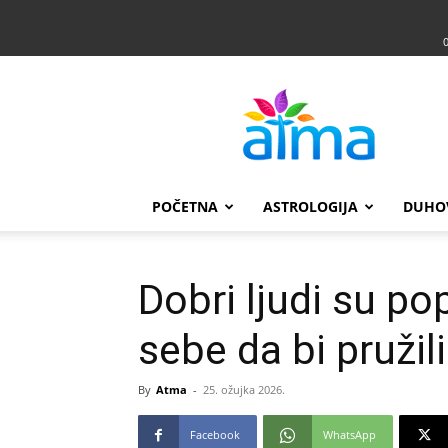
Atma
POČETNA
ASTROLOGIJA
DUHO
Dobri ljudi su po
sebe da bi pružil
By
Atma
-
25. ožujka 2026.
Facebook
WhatsApp