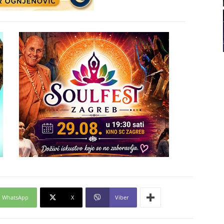
21
22
23
24
26
27
WhatsApp
X
Viber