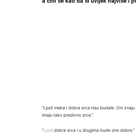
a čini se kao da si uvijek najviše i p
“Ljudi meka i dobra srca nisu budale. Oni znaju š
imaju tako predivno srce.”
“
Ljudi
dobra srca i u drugima bude ono dobro.”