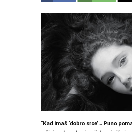
“Kad imaš ‘dobro srce’… Puno pomaž