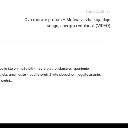
29
Slijedeća objava
Ovo morate probati – Moćna vježba koja daje
snagu, energiju i vitalnost (VIDEO)
30
31
28
olje što on može biti - nevjerojatno iskustvo, ispunjenje i
ijela, uma i duše - budite svoji, živite slobodno, njegujte znanje,
 sretni...
05
06