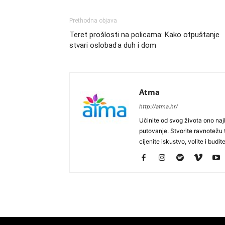
Prethodna objava
Teret prošlosti na policama: Kako otpuštanje
stvari oslobađa duh i dom
Atma
http://atma.hr/
Učinite od svog života ono najb
putovanje. Stvorite ravnotežu t
cijenite iskustvo, volite i budite