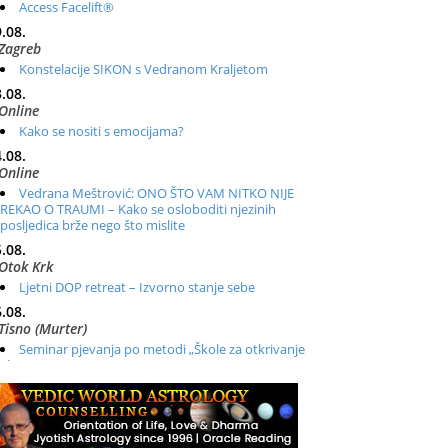
Access Facelift®
.08.
Zagreb
Konstelacije SIKON s Vedranom Kraljetom
.08.
Online
Kako se nositi s emocijama?
.08.
Online
Vedrana Meštrović: ONO ŠTO VAM NITKO NIJE
REKAO O TRAUMI – Kako se osloboditi njezinih
posljedica brže nego što mislite
.08.
Otok Krk
Ljetni DOP retreat – Izvorno stanje sebe
.08.
Tisno (Murter)
Seminar pjevanja po metodi „Škole za otkrivanje
glasa“
.08.
Online
Radionica: Pomagači iz drugih dimenzija Online –
otvoreno za sve