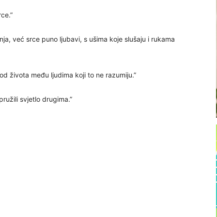
rce.”
ja, već srce puno ljubavi, s ušima koje slušaju i rukama
d života među ljudima koji to ne razumiju.”
pružili svjetlo drugima.”