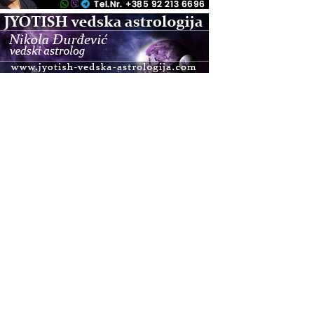
.08.
Zagreb+Online
Osnovni ThetaHealing® tečaj, Zagreb i Online
.08.
Pula
Access BARS®, otpusti stres
.08.
Pula
Access Energetski Facelift®
.08.
Zagreb
Pjesma srca / Zagreb
Online
Tečaj Višeg Vodstva, razvijanja intuicije i Akaša
zapisa
.08.
Online
Postanite Nositelj Vibracije Nove Zemlje
.08.
Visoko
Alemka Dauskardt – Jednodnevna radionica
sistemskih konstelacija