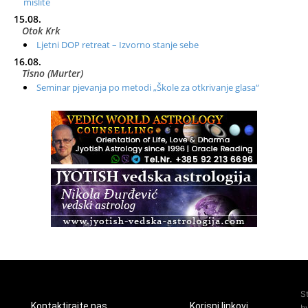
mislite
15.08.
Otok Krk
Ljetni DOP retreat – Izvorno stanje sebe
16.08.
Tisno (Murter)
Seminar pjevanja po metodi „Škole za otkrivanje glasa“
20.08.
Online
Radionica: Pomagači iz drugih dimenzija Online – otvoreno za
sve
21.08.
Zagreb+Online
Osnovni ThetaHealing® tečaj, Zagreb i Online
22.08.
Pula
Access BARS®, otpusti stres
23.08.
Pula
Access Energetski Facelift®
24.08.
S
Zagreb
Kontaktirajte nas
Korisni linkovi
b