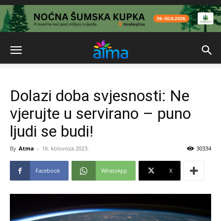
Dolazi doba svjesnosti: Ne
vjerujte u servirano – puno
ljudi se budi!
By
Atma
-
16. kolovoza 2023.
30334
Facebook
WhatsApp
X