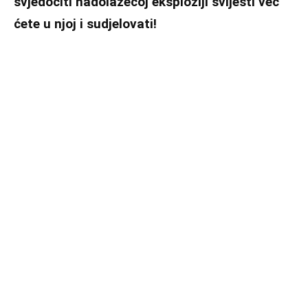
svjedočiti nadolazećoj eksploziji svijesti već
ćete u njoj i sudjelovati!