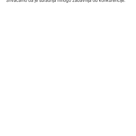
Shvaćamo da je suradnja mnogo zabavnija od konkurencije.