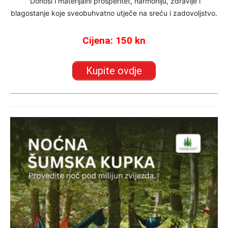
Donosi i materijalni prosperitet, harmoniju, zdravlje i
blagostanje koje sveobuhvatno utječe na sreću i zadovoljstvo.
Cijena: 150 kn
Kupite ovdje