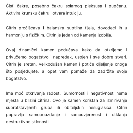
Čisti čakre, posebno čakru solarnog pleksusa i pupčanu.
Aktivira krunsku čakru i otvara intuiciju.
Citrin pročišćava i balansira suptilna tijela, dovodeći ih u
harmoniju s fizičkim. Citrin je jedan od kamenja izobilja.
Ovaj dinamični kamen podučava kako da otkrijemo i
privučemo bogatstvo i napredak, uspjeh i sve dobre stvari.
Citrin je sretan, velikodušan kamen i potiče dijeljenje onoga
što posjedujete, a opet vam pomaže da zadržite svoje
bogatstvo.
Ima moć otkrivanja radosti. Sumornosti i negativnosti nema
mjesta u blizini citrina. Ovo je kamen koristan za izmirivanje
suprotstavljenih grupa ili obiteljskih nesuglasica. Citrin
popravlja samopouzdanje i samouvjerenost i otklanja
destruktivne sklonosti.