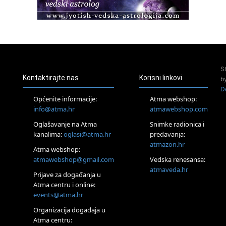
23.08.
Pula
Access Energetski Facelift®
24.08.
Zagreb
Pjesma srca / Zagreb
Online
S
Tečaj Višeg Vodstva, razvijanja intuicije i Akaša zapisa
Kontaktirajte nas
Korisni linkovi
b
26.08.
D
Online
Općenite informacije:
Atma webshop:
Postanite Nositelj Vibracije Nove Zemlje
info@atma.hr
atmawebshop.com
27.08.
Oglašavanje na Atma
Snimke radionica i
Visoko
kanalima:
oglasi@atma.hr
predavanja:
Alemka Dauskardt – Jednodnevna radionica sistemskih
konstelacija
atmazon.hr
Atma webshop:
29.08.
atmawebshop@gmail.com
Vedska renesansa:
Zagreb
atmaveda.hr
Prijave za događanja u
HOD PO ŽERAVICI – Seminar koji mijenja tijelo, duh i um
SoulFest – Festival glazbe, mudrosti i zajedništva
Atma centru i online:
events@atma.hr
Radoboj
Noćna šumska kupka
Organizacija događaja u
30.08.
Atma centru: