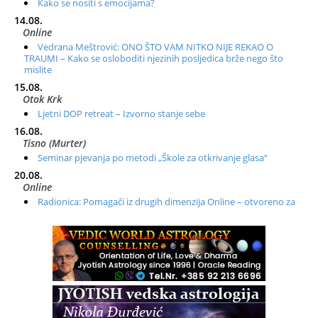
Kako se nositi s emocijama?
14.08.
Online
Vedrana Meštrović: ONO ŠTO VAM NITKO NIJE REKAO O
TRAUMI – Kako se osloboditi njezinih posljedica brže nego što
mislite
15.08.
Otok Krk
Ljetni DOP retreat – Izvorno stanje sebe
16.08.
Tisno (Murter)
Seminar pjevanja po metodi „Škole za otkrivanje glasa“
20.08.
Online
Radionica: Pomagači iz drugih dimenzija Online – otvoreno za
sve
21.08.
Zagreb+Online
Osnovni ThetaHealing® tečaj, Zagreb i Online
22.08.
Pula
Access BARS®, otpusti stres