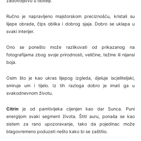
zadovoljstvu u obitelji.
Ručno je napravljeno majstorskom preciznošću, kristali su
lijepe obrade, čips oblika i dobrog sjaja. Dobro se uklapa u
svaki interijer.
Ono se ponešto može razlikovati od prikazanog na
fotografijama zbog svoje prirodnosti, veličine, težine ili nijansi
boja.
Osim što je kao ukras lijepog izgleda, djeluje iscjeliteljski,
smiruje um i tijelo. Iz tih razloga dobro je imati ga u
svakodnevnom životu.
Citrin
je od pamtivijeka cijenjen kao dar Sunca. Puni
energijom svaki segment života. Štiti auru, ponaša se kao
sistem za rano upozoravanje, tako da pojedinac može
blagovremeno poduzeti nešto kako bi se zaštitio.