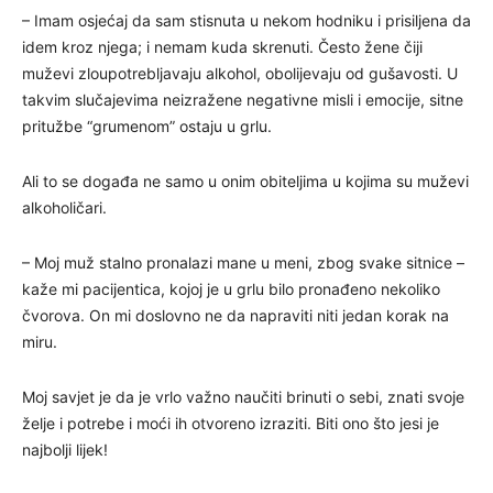
– Imam osjećaj da sam stisnuta u nekom hodniku i prisiljena da
idem kroz njega; i nemam kuda skrenuti. Često žene čiji
muževi zloupotrebljavaju alkohol, obolijevaju od gušavosti. U
takvim slučajevima neizražene negativne misli i emocije, sitne
pritužbe “grumenom” ostaju u grlu.
Ali to se događa ne samo u onim obiteljima u kojima su muževi
alkoholičari.
– Moj muž stalno pronalazi mane u meni, zbog svake sitnice –
kaže mi pacijentica, kojoj je u grlu bilo pronađeno nekoliko
čvorova. On mi doslovno ne da napraviti niti jedan korak na
miru.
Moj savjet je da je vrlo važno naučiti brinuti o sebi, znati svoje
želje i potrebe i moći ih otvoreno izraziti. Biti ono što jesi je
najbolji lijek!