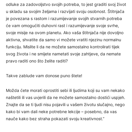
odluke za zadovoljstvo svojih potreba, to jest graditi svoj život
u skladu sa svojim željama i razvijati svoju osobnost. Štitnjača
je povezana s rastom i razumijevanje svojih stvarnih potreba
će vam omogućiti duhovni rast i razumijevanje svoje svrhe,
svoje misije na ovom planetu. Ako vaša štitnjača nije dovoljno
aktivna, shvatite da samo vi možete vratiti njezinu normalnu
funkciju. Mislite li da ne možete samostalno kontrolirati tijek
svog života i ne smijete nametati svoje zahtjeve, da nemate
pravo raditi ono što želite raditi?
Takve zablude vam donose puno štete!
Možda ćete morati oprostiti sebi ili ljudima koji su vam nekako
naštetili ili vas uvjerili da ne možete samostalno dostići uspjeh.
Znajte da se ti ljudi nisu pojavili u vašem životu slučajno, nego
kako bi vam dali neke potrebne lekcije – posebno, da vas
nauče kako bez straha pokazati svoju kreativnost.”