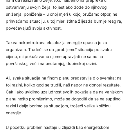
nam da realiziramo želje. Ako naiđemo na prepreke u
ostvarivanju svojih želja, to jest ako dođe do njihovog
uniženja, poniženja – u onoj mjeri u kojoj pružamo otpor, ne
prihvaćamo situaciju, u toj mjeri štitna žlijezda burnije reagira,
povećavajući svoju aktivnost.
Takva nekontrolirana eksplozija energije opasna je za
organizam. Trudeći se da „probijemo“ situaciju po svaku
cijenu, mi pokušavamo njome upravljati ne samo na
površinskoj, već i na unutarnjoj, dubinskoj razini.
Ali, svaka situacija na finom planu predstavlja dio svemira; na
toj razini, koliko god se trudili, naš napor ne donosi rezultate.
Čak i ako uvidimo uzaludnost svojih pokušaja da na vanjskom
planu nešto promijenimo, može se dogoditi da se na suptilnoj
razini i dalje borimo sa situacijom, trošeći veliku količinu
energije.
U početku problem nastaje u žlijezdi kao energetskom