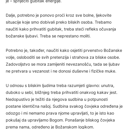
je – spriječiti gubitak energije.
Dalje, potrebno je ponovo proći kroz sve bolne, ljekovite
situacije koje smo dobivali preko bliskih osoba. Trebamo
naučiti kako prihvatiti gubitak, treba steći refleks očuvanja
božanske ljubavi. Treba se neprestano moliti.
Potrebno je, također, naučiti kako osjetiti prvenstvo Božanske
volje, osloboditi se svih pretenzija i strahova za bliske osobe.
Zadovoljstvo se mora zamijeniti nevezanošću, tada se ljubav
ne pretvara u vezanost i ne donosi duševne i fizičke muke.
U odnosu s bliskim ljudima treba razumjeti glavno: unutra,
duboko u sebi, bližnjeg treba prihvatiti onakvog kakav jest.
Nedopustivo je težiti da njegova sudbina u potpunosti
postane identična našoj. Sudbina svakog čovjeka određena je
odozgo i mi nemamo prava njome upravljati, to je isto kao
pokušaj da upravljamo Bogom. Ponašanje bliskog čovjeka
prema nama, određeno je Božanskom logikom.