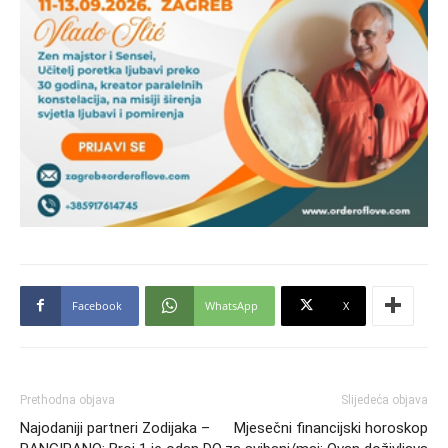
Facebook
WhatsApp
X
Prethodna objava
Slijedeća objava
Najodaniji partneri Zodijaka –
Mjesečni financijski horoskop