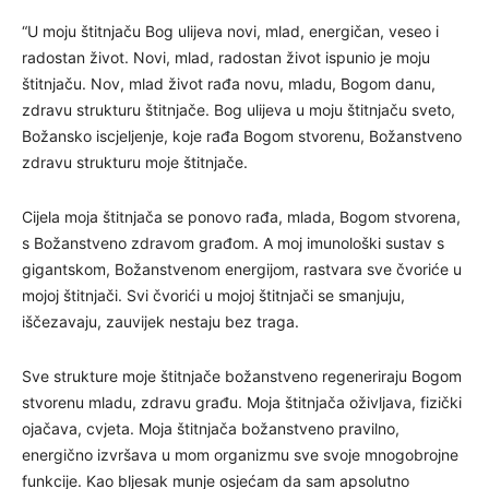
“U moju štitnjaču Bog ulijeva novi, mlad, energičan, veseo i
radostan život. Novi, mlad, radostan život ispunio je moju
štitnjaču. Nov, mlad život rađa novu, mladu, Bogom danu,
zdravu strukturu štitnjače. Bog ulijeva u moju štitnjaču sveto,
Božansko iscjeljenje, koje rađa Bogom stvorenu, Božanstveno
zdravu strukturu moje štitnjače.
Cijela moja štitnjača se ponovo rađa, mlada, Bogom stvorena,
s Božanstveno zdravom građom. A moj imunološki sustav s
gigantskom, Božanstvenom energijom, rastvara sve čvoriće u
mojoj štitnjači. Svi čvorići u mojoj štitnjači se smanjuju,
iščezavaju, zauvijek nestaju bez traga.
Sve strukture moje štitnjače božanstveno regeneriraju Bogom
stvorenu mladu, zdravu građu. Moja štitnjača oživljava, fizički
ojačava, cvjeta. Moja štitnjača božanstveno pravilno,
energično izvršava u mom organizmu sve svoje mnogobrojne
funkcije. Kao bljesak munje osjećam da sam apsolutno