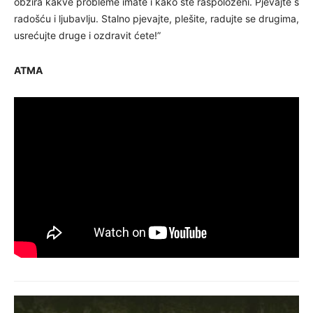
obzira kakve probleme imate i kako ste raspoloženi. Pjevajte s
radošću i ljubavlju. Stalno pjevajte, plešite, radujte se drugima,
usrećujte druge i ozdravit ćete!”
ATMA