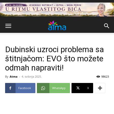
Dubinski uzroci problema sa
štitnjačom: EVO što možete
odmah napraviti!
By
Atma
-
4. svibnja 2025.
98623
Facebook
WhatsApp
X