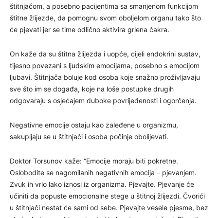
štitnjačom, a posebno pacijentima sa smanjenom funkcijom
štitne žlijezde, da pomognu svom oboljelom organu tako što
će pjevati jer se time odlično aktivira grlena čakra.
On kaže da su štitna žlijezda i uopće, cijeli endokrini sustav,
tijesno povezani s ljudskim emocijama, posebno s emocijom
ljubavi. Štitnjača boluje kod osoba koje snažno proživljavaju
sve što im se događa, koje na loše postupke drugih
odgovaraju s osjećajem duboke povrijeđenosti i ogorčenja.
Negativne emocije ostaju kao zaleđene u organizmu,
sakupljaju se u štitnjači i osoba počinje obolijevati.
Doktor Torsunov kaže: “Emocije moraju biti pokretne.
Oslobodite se nagomilanih negativnih emocija – pjevanjem.
Zvuk ih vrlo lako iznosi iz organizma. Pjevajte. Pjevanje će
učiniti da popuste emocionalne stege u štitnoj žlijezdi. Čvorići
u štitnjači nestat će sami od sebe. Pjevajte vesele pjesme, bez