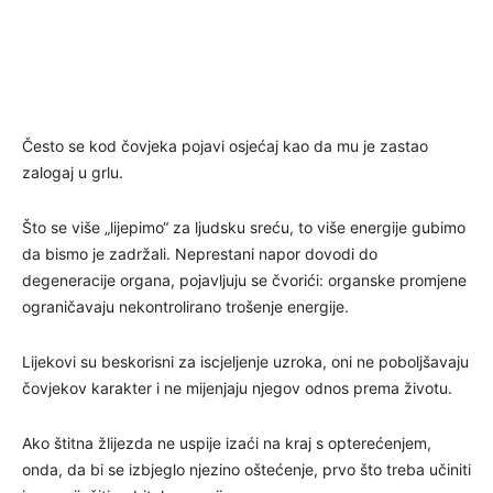
Često se kod čovjeka pojavi osjećaj kao da mu je zastao
zalogaj u grlu.
Što se više „lijepimo“ za ljudsku sreću, to više energije gubimo
da bismo je zadržali. Neprestani napor dovodi do
degeneracije organa, pojavljuju se čvorići: organske promjene
ograničavaju nekontrolirano trošenje energije.
Lijekovi su beskorisni za iscjeljenje uzroka, oni ne poboljšavaju
čovjekov karakter i ne mijenjaju njegov odnos prema životu.
Ako štitna žlijezda ne uspije izaći na kraj s opterećenjem,
onda, da bi se izbjeglo njezino oštećenje, prvo što treba učiniti