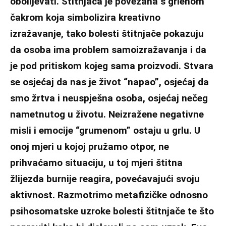
obolijevati. Štitnjača je povezana s grlenom
čakrom koja simbolizira kreativno
izražavanje, tako bolesti štitnjače pokazuju
da osoba ima problem samoizražavanja i da
je pod pritiskom kojeg sama proizvodi. Stvara
se osjećaj da nas je život “napao”, osjećaj da
smo žrtva i neuspješna osoba, osjećaj nečeg
nametnutog u životu. Neizražene negativne
misli i emocije “grumenom” ostaju u grlu. U
onoj mjeri u kojoj pružamo otpor, ne
prihvaćamo situaciju, u toj mjeri štitna
žlijezda burnije reagira, povećavajući svoju
aktivnost. Razmotrimo metafizičke odnosno
psihosomatske uzroke bolesti štitnjače te što