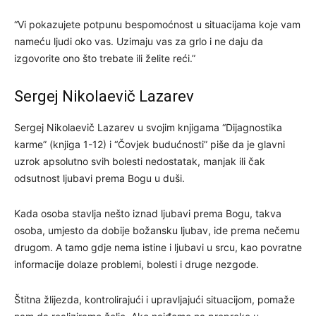
“Vi pokazujete potpunu bespomoćnost u situacijama koje vam
nameću ljudi oko vas. Uzimaju vas za grlo i ne daju da
izgovorite ono što trebate ili želite reći.”
Sergej Nikolaevič Lazarev
Sergej Nikolaevič Lazarev u svojim knjigama “Dijagnostika
karme” (knjiga 1-12) i “Čovjek budućnosti” piše da je glavni
uzrok apsolutno svih bolesti nedostatak, manjak ili čak
odsutnost ljubavi prema Bogu u duši.
Kada osoba stavlja nešto iznad ljubavi prema Bogu, takva
osoba, umjesto da dobije božansku ljubav, ide prema nečemu
drugom. A tamo gdje nema istine i ljubavi u srcu, kao povratne
informacije dolaze problemi, bolesti i druge nezgode.
Štitna žlijezda, kontrolirajući i upravljajući situacijom, pomaže