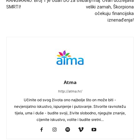
RANGIRANO: Broj 1 je odan DO
za svibanj/maj: Ovan doživljava
SMRTI!
veliki zamah, Škorpiona
očekuju financijska
iznenađenja!
Atma
http://atma.hr/
Učinite od svog života ono najbolje što on može biti -
nevjerojatno iskustvo, ispunjenje i putovanje. Stvorite ravnotežu
tijela, uma i duše - budite svoji, živite slobodno, njegujte znanje,
cijenite iskustvo, volite i budite sretni...