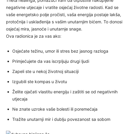
Theta healinga, pomažući vam da otpustite nakupljene
negativne utjecaje i vratite osjećaj životne radosti. Kad se
vaše energetsko polje pročisti, vaša energija postaje lakša,
protočnija i usklađenija s vašim unutarnjim bićem. To donosi
osjećaj mira, jasnoće i unutarnje snage.
Ova radionica je za vas ako:
Osjećate težinu, umor ili stres bez jasnog razloga
Primjećujete da vas iscrpljuju drugi ljudi
Zapeli ste u nekoj životnoj situaciji
Izgubili ste kompas u životu
Želite ojačati vlastitu energiju i zaštiti se od negativnih
utjecaja
Ne znate uzroke vaše bolesti ili poremećaja
Tražite unutarnji mir i dublju povezanost sa sobom