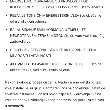
ENERGETSKO ODVAJANJE OD PROŠLOSTI I OD
KOLEKTIVNE SVIJESTI koja vas koči i drži u staroj energiji
REZANJE TOKSIČNIH ENERGETSKIH VEZA i oslobađanje
od iscrpljujućih odnosa
BALANSIRANJE SVIH HORMONA U TIJELU, TE
NEUROTRANSMITERA U MOZGU što će vam vratiti osjećaj
zadovoljstva
ČIŠĆENJE OŠTEĆENIH GENA TE AKTIVIRANJE GENA
MLADOSTI I VITALNOSTI
AKTIVACIJA USPAVANIH DIJELOVA DNK U EPIFIZI što će
ubrzati razvoj vaših intuitivnih osjetila
Nakon svakog procesa čišćenja, Nada će energetski očitati
koje instalacije su grupi u tom trenutku najpotrebnije i zatim će
spuštati instalacije u obliku novih osjećaja, vjerovanja i vrlina
koja će obnoviti vibraciju vašeg energetskog polja i vratiti vas
u ravnotežu.