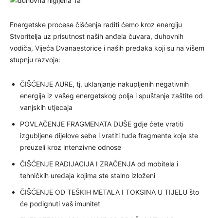
Energetske procese čišćenja raditi ćemo kroz energiju
Stvoritelja uz prisutnost naših anđela čuvara, duhovnih
vodiča, Vijeća Dvanaestorice i naših predaka koji su na višem
stupnju razvoja:
ČIŠĆENJE AURE, tj. uklanjanje nakupljenih negativnih
energija iz vašeg energetskog polja i spuštanje zaštite od
vanjskih utjecaja
POVLAČENJE FRAGMENATA DUŠE gdje ćete vratiti
izgubljene dijelove sebe i vratiti tuđe fragmente koje ste
preuzeli kroz intenzivne odnose
ČIŠĆENJE RADIJACIJA I ZRAČENJA od mobitela i
tehničkih uređaja kojima ste stalno izloženi
ČIŠĆENJE OD TEŠKIH METALA I TOKSINA U TIJELU što
će podignuti vaš imunitet