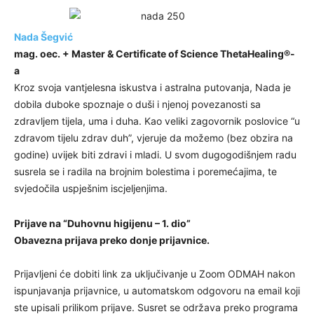
Nada Šegvić
mag. oec. + Master & Certificate of Science ThetaHealing®-
a
Kroz svoja vantjelesna iskustva i astralna putovanja, Nada je
dobila duboke spoznaje o duši i njenoj povezanosti sa
zdravljem tijela, uma i duha. Kao veliki zagovornik poslovice “u
zdravom tijelu zdrav duh”, vjeruje da možemo (bez obzira na
godine) uvijek biti zdravi i mladi. U svom dugogodišnjem radu
susrela se i radila na brojnim bolestima i poremećajima, te
svjedočila uspješnim iscjeljenjima.
Prijave na “Duhovnu higijenu – 1. dio”
Obavezna prijava preko donje prijavnice.
Prijavljeni će dobiti link za uključivanje u Zoom ODMAH nakon
ispunjavanja prijavnice, u automatskom odgovoru na email koji
ste upisali prilikom prijave. Susret se održava preko programa