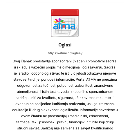
Oglasi
https://atma.hr/oglasi/
Ovaj članak predstavlja sponzorirani (plaćeni) promotivni sadržaj
u skladu s važećim propisima o medijima i oglašavanju. Sadržaj
je izradio i odobrio oglašivač te isti u cijelosti odražava njegove
stavove, tvrdnje, ponude i informacije. Portal ATMA ne preuzima
odgovornost za točnost, potpunost, zakonitost, znanstvenu
utemeljenost ili istinitost navoda iznesenih u sponzoriranom
sadržaju, niti za kvalitetu, sigurnost, učinkovitost, rezultate ili
eventualne posljedice korištenja proizvoda, usluga, tretmana,
edukacija ili drugih aktivnosti oglašivača. Informacije navedene u
ovom članku ne predstavljaju medicinski, zdravstveni,
farmaceutski, psihološki, pravni, financijski niti bilo koji drugi
stručni savjet. Sadržaj nije zamjena za savjet kvalificiranog