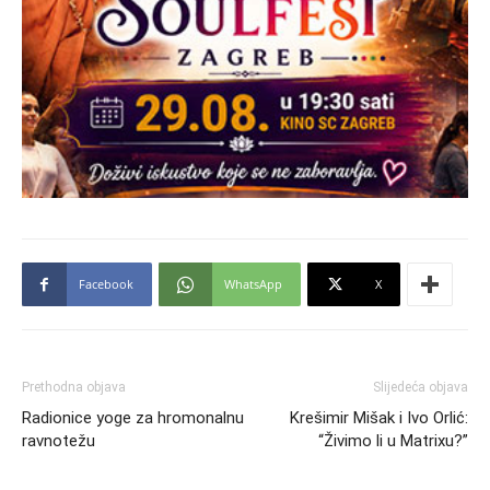
Facebook
WhatsApp
X
Prethodna objava
Slijedeća objava
Radionice yoge za hromonalnu
Krešimir Mišak i Ivo Orlić:
ravnotežu
“Živimo li u Matrixu?”