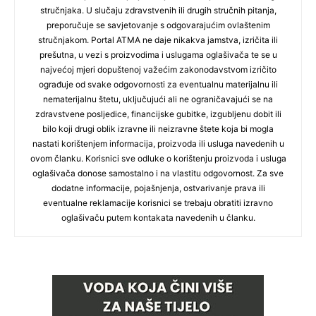
stručnjaka. U slučaju zdravstvenih ili drugih stručnih pitanja,
preporučuje se savjetovanje s odgovarajućim ovlaštenim
stručnjakom. Portal ATMA ne daje nikakva jamstva, izričita ili
prešutna, u vezi s proizvodima i uslugama oglašivača te se u
najvećoj mjeri dopuštenoj važećim zakonodavstvom izričito
ograđuje od svake odgovornosti za eventualnu materijalnu ili
nematerijalnu štetu, uključujući ali ne ograničavajući se na
zdravstvene posljedice, financijske gubitke, izgubljenu dobit ili
bilo koji drugi oblik izravne ili neizravne štete koja bi mogla
nastati korištenjem informacija, proizvoda ili usluga navedenih u
ovom članku. Korisnici sve odluke o korištenju proizvoda i usluga
oglašivača donose samostalno i na vlastitu odgovornost. Za sve
dodatne informacije, pojašnjenja, ostvarivanje prava ili
eventualne reklamacije korisnici se trebaju obratiti izravno
oglašivaču putem kontakata navedenih u članku.