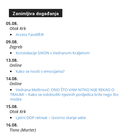
Zanimljiva događanja
05.08.
Otok Krk
Access Facelift®
09.08.
Zagreb
Konstelacije SIKON s Vedranom Kraljetom
13.08.
Online
Kako se nositi s emocijama?
14.08.
Online
Vedrana Meštrović: ONO ŠTO VAM NITKO NIJE REKAO O
TRAUMI – Kako se osloboditi njezinih posljedica brže nego što
mislite
15.08.
Otok Krk
Ljetni DOP retreat – Izvorno stanje sebe
16.08.
Tisno (Murter)