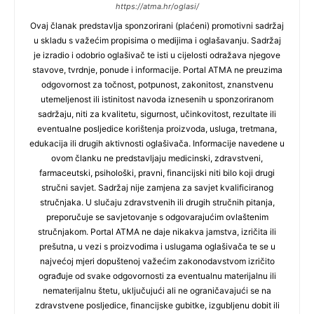
https://atma.hr/oglasi/
Ovaj članak predstavlja sponzorirani (plaćeni) promotivni sadržaj
u skladu s važećim propisima o medijima i oglašavanju. Sadržaj
je izradio i odobrio oglašivač te isti u cijelosti odražava njegove
stavove, tvrdnje, ponude i informacije. Portal ATMA ne preuzima
odgovornost za točnost, potpunost, zakonitost, znanstvenu
utemeljenost ili istinitost navoda iznesenih u sponzoriranom
sadržaju, niti za kvalitetu, sigurnost, učinkovitost, rezultate ili
eventualne posljedice korištenja proizvoda, usluga, tretmana,
edukacija ili drugih aktivnosti oglašivača. Informacije navedene u
ovom članku ne predstavljaju medicinski, zdravstveni,
farmaceutski, psihološki, pravni, financijski niti bilo koji drugi
stručni savjet. Sadržaj nije zamjena za savjet kvalificiranog
stručnjaka. U slučaju zdravstvenih ili drugih stručnih pitanja,
preporučuje se savjetovanje s odgovarajućim ovlaštenim
stručnjakom. Portal ATMA ne daje nikakva jamstva, izričita ili
prešutna, u vezi s proizvodima i uslugama oglašivača te se u
najvećoj mjeri dopuštenoj važećim zakonodavstvom izričito
ograđuje od svake odgovornosti za eventualnu materijalnu ili
nematerijalnu štetu, uključujući ali ne ograničavajući se na
zdravstvene posljedice, financijske gubitke, izgubljenu dobit ili