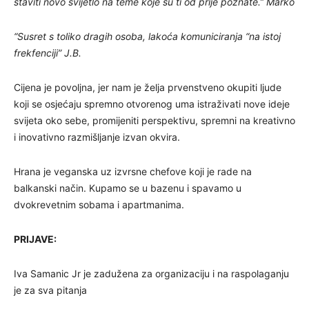
staviti novo svijetlo na teme koje su ti od prije poznate.” Marko
“Susret s toliko dragih osoba, lakoća komuniciranja “na istoj
frekfenciji” J.B.
Cijena je povoljna, jer nam je želja prvenstveno okupiti ljude
koji se osjećaju spremno otvorenog uma istraživati nove ideje
svijeta oko sebe, promijeniti perspektivu, spremni na kreativno
i inovativno razmišljanje izvan okvira.
Hrana je veganska uz izvrsne chefove koji je rade na
balkanski način. Kupamo se u bazenu i spavamo u
dvokrevetnim sobama i apartmanima.
PRIJAVE:
Iva Samanic Jr je zadužena za organizaciju i na raspolaganju
je za sva pitanja