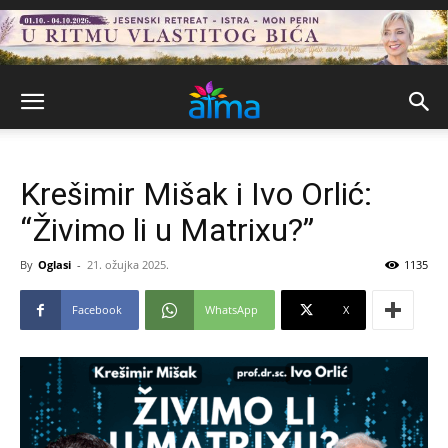
Krešimir Mišak i Ivo Orlić:
“Živimo li u Matrixu?”
By
Oglasi
-
21. ožujka 2025.
1135
Facebook
WhatsApp
X