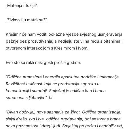
„Materija i iluzija“,
„Živimo li u matriksu?“.
Krešimir će nam voditi pokazne vježbe svjesnog usmjeravanja
pažnje bez prosuđivanja, a nedjelju ste vi na redu s pitanjima i
otvorenom interakcijom s Krešimirom i Ivom.
Evo što su rekli naši gosti prošle godine:
“Odlična atmosfera i energija apsolutne podrške i tolerancije.
Različitost i sličnost koja ne predstavlja zapreku u
komunikaciji i suradnji. Smještaj je odličan kao i hrana
spremana s ljubavlju ” J.L.
“Divan doživljaj, nova saznanja za život. Odlična organizacija,
sjajni Krešo, Ivo i Iva, odlična predavanja, božanstvena hrana,
nova poznanstva i dragi ljudi. Smještaj po guštu i neodoljiv vrt,