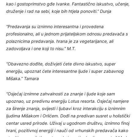
kao i gostoprimstvo gđe Ivanke. Fantastično iskustvo, učenje,
druženje i rad na sebi, koje bih htjela ponoviti.” Dunja
“Predavanja su iznimno interesantna i provedena
profesionalno, ali u jednom prijateljskom odnosu predavača s
polaznicima predavanja. hrana je za vegetarijance, ali
zadovoljava i one koji to nisu.” M.T.
“Obavezno dođite, doživjeti ćete divno iskustvo, super
energiju, upoznat ćete interesantne ljude i super zabavnog
Mišaka.” Tamara
“Osjećaj iznimne zahvalnosti za znanje i ljude koje sam
upoznao, uz predivnu energiju Lotus resorta. Osjećaj namjere
za širenje znanja, svijesti i ljubavi kroz interakciju s iznimnim
ljudima Mišakom i Orlićem. Dođi na predivan susret u holistički
centar usred prirode. Uživaj u ugodnom društvu, iznimno finoj
hrani, pozitivnoj energiji i nauči od vrhunskih predavača kako