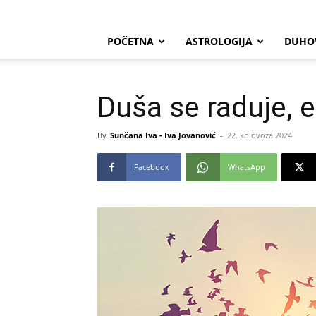
POČETNA
ASTROLOGIJA
DUHO
Duša se raduje, 
By
Sunčana Iva - Iva Jovanović
-
22. kolovoza 2024.
Facebook
WhatsApp