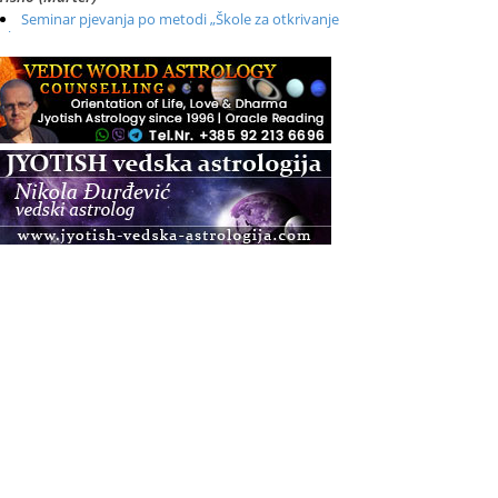
Seminar pjevanja po metodi „Škole za otkrivanje
glasa“
.08.
Online
Radionica: Pomagači iz drugih dimenzija Online –
otvoreno za sve
.08.
Zagreb+Online
Osnovni ThetaHealing® tečaj, Zagreb i Online
.08.
Pula
Access BARS®, otpusti stres
.08.
Pula
Access Energetski Facelift®
.08.
Zagreb
Pjesma srca / Zagreb
Online
Tečaj Višeg Vodstva, razvijanja intuicije i Akaša
zapisa
.08.