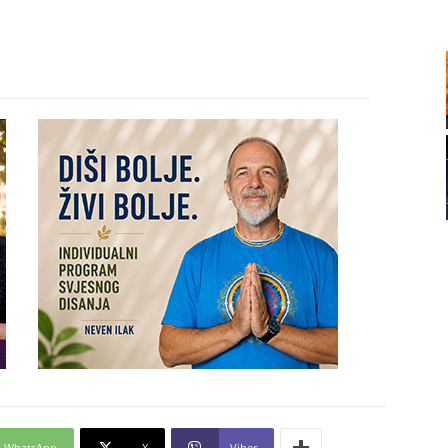
20
21
22
23
24
26
WhatsApp
X
Viber