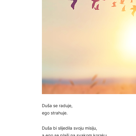
Duša se raduje,
ego strahuje.
Duša bi slijedila svoju misiju,
a ego se plaši na svakom koraku.