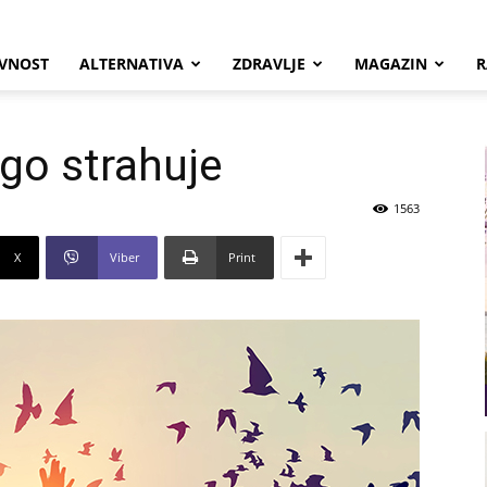
VNOST
ALTERNATIVA
ZDRAVLJE
MAGAZIN
R
ego strahuje
1563
X
Viber
Print