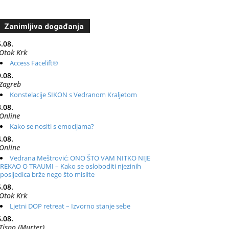
Zanimljiva događanja
.08.
Otok Krk
Access Facelift®
.08.
Zagreb
Konstelacije SIKON s Vedranom Kraljetom
.08.
Online
Kako se nositi s emocijama?
.08.
Online
Vedrana Meštrović: ONO ŠTO VAM NITKO NIJE
REKAO O TRAUMI – Kako se osloboditi njezinih
posljedica brže nego što mislite
.08.
Otok Krk
Ljetni DOP retreat – Izvorno stanje sebe
.08.
Tisno (Murter)