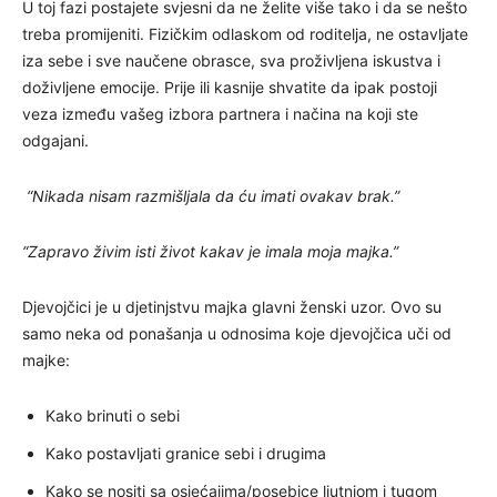
U toj fazi postajete svjesni da ne želite više tako i da se nešto
treba promijeniti. Fizičkim odlaskom od roditelja, ne ostavljate
iza sebe i sve naučene obrasce, sva proživljena iskustva i
doživljene emocije. Prije ili kasnije shvatite da ipak postoji
veza između vašeg izbora partnera i načina na koji ste
odgajani.
“Nikada nisam razmišljala da ću imati ovakav brak.”
“Zapravo živim isti život kakav je imala moja majka.”
Djevojčici je u djetinjstvu majka glavni ženski uzor. Ovo su
samo neka od ponašanja u odnosima koje djevojčica uči od
majke:
Kako brinuti o sebi
Kako postavljati granice sebi i drugima
Kako se nositi sa osjećajima/posebice ljutnjom i tugom