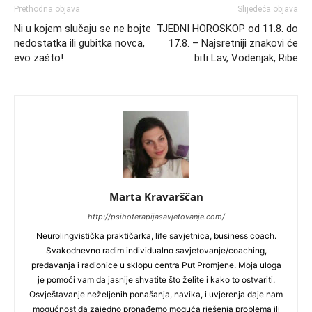
Prethodna objava
Slijedeća objava
Ni u kojem slučaju se ne bojte
TJEDNI HOROSKOP od 11.8. do
nedostatka ili gubitka novca,
17.8. – Najsretniji znakovi će
evo zašto!
biti Lav, Vodenjak, Ribe
Marta Kravarščan
http://psihoterapijasavjetovanje.com/
Neurolingvistička praktičarka, life savjetnica, business coach.
Svakodnevno radim individualno savjetovanje/coaching,
predavanja i radionice u sklopu centra Put Promjene. Moja uloga
je pomoći vam da jasnije shvatite što želite i kako to ostvariti.
Osvještavanje neželjenih ponašanja, navika, i uvjerenja daje nam
mogućnost da zajedno pronađemo moguća rješenja problema ili