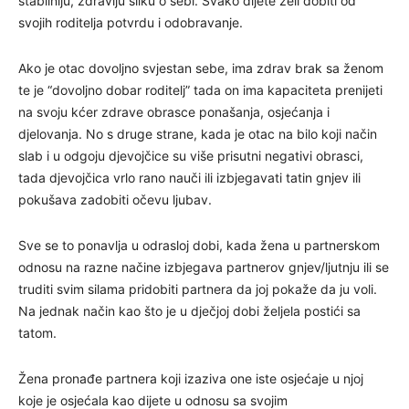
stabilniju, zdraviju sliku o sebi. Svako dijete želi dobiti od
svojih roditelja potvrdu i odobravanje.
Ako je otac dovoljno svjestan sebe, ima zdrav brak sa ženom
te je “dovoljno dobar roditelj” tada on ima kapaciteta prenijeti
na svoju kćer zdrave obrasce ponašanja, osjećanja i
djelovanja. No s druge strane, kada je otac na bilo koji način
slab i u odgoju djevojčice su više prisutni negativi obrasci,
tada djevojčica vrlo rano nauči ili izbjegavati tatin gnjev ili
pokušava zadobiti očevu ljubav.
Sve se to ponavlja u odrasloj dobi, kada žena u partnerskom
odnosu na razne načine izbjegava partnerov gnjev/ljutnju ili se
truditi svim silama pridobiti partnera da joj pokaže da ju voli.
Na jednak način kao što je u dječjoj dobi željela postići sa
tatom.
Žena pronađe partnera koji izaziva one iste osjećaje u njoj
koje je osjećala kao dijete u odnosu sa svojim