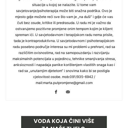
situacije u kojoj se nalazite. U tome vam
savjetovanje/psihoterapija može biti snažna podrška. Ovo je
mjesto gdje možete reći sve što vam je „na duši“ i gdje će vas
čuti bez osude, kritike ili predrasuda. U radu mi je važno da
ostvarujemo pozitivne promjene onim tempom kojim je klijent
spreman ići. U savjetodavnom i terapijskom radu nema prisile,
tada je kontraproduktivna. U savjetodavnom i psihoterapijskom
radu posebno područje interesa su mi problemi u prehrani, rad sa
različitim ovisnostima, rad na samopouzdanju i razvijanju
maksimalnih potencijala u pojedincu, tehnike smanjivanja stresa,
anksioznosti i napadaja panike korištenjem vlastitih snaga kao i
rad sa „unutarnjim djetetom“ i snovima kako bi se postigla
cjelovitost osobe. mob:091/935-6942 /
mail:
marta.putpromjene@gmail.com