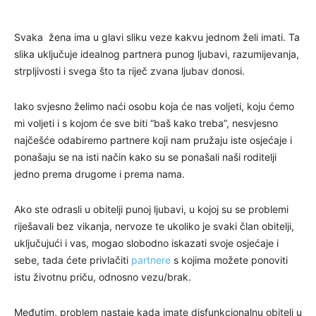
Svaka žena ima u glavi sliku veze kakvu jednom želi imati. Ta
slika uključuje idealnog partnera punog ljubavi, razumijevanja,
strpljivosti i svega što ta riječ zvana ljubav donosi.
Iako svjesno želimo naći osobu koja će nas voljeti, koju ćemo
mi voljeti i s kojom će sve biti “baš kako treba”, nesvjesno
najčešće odabiremo partnere koji nam pružaju iste osjećaje i
ponašaju se na isti način kako su se ponašali naši roditelji
jedno prema drugome i prema nama.
Ako ste odrasli u obitelji punoj ljubavi, u kojoj su se problemi
riješavali bez vikanja, nervoze te ukoliko je svaki član obitelji,
uključujući i vas, mogao slobodno iskazati svoje osjećaje i
sebe, tada ćete privlačiti
partnere
s kojima možete ponoviti
istu životnu priču, odnosno vezu/brak.
Međutim, problem nastaje kada imate disfunkcionalnu obitelj u