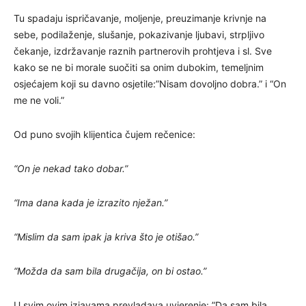
Tu spadaju ispričavanje, moljenje, preuzimanje krivnje na
sebe, podilaženje, slušanje, pokazivanje ljubavi, strpljivo
čekanje, izdržavanje raznih partnerovih prohtjeva i sl. Sve
kako se ne bi morale suočiti sa onim dubokim, temeljnim
osjećajem koji su davno osjetile:”Nisam dovoljno dobra.” i “On
me ne voli.”
Od puno svojih klijentica čujem rečenice:
“On je nekad tako dobar.”
“Ima dana kada je izrazito nježan.”
“Mislim da sam ipak ja kriva što je otišao.”
“Možda da sam bila drugačija, on bi ostao.”
U svim ovim izjavama prevladava uvjerenje: ”Da sam bila