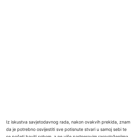
Iz iskustva savjetodavnog rada, nakon ovakvih prekida, znam
da je potrebno osvijestiti sve potisnute stvari u samoj sebi te
se početi baviti sobom, a ne više partnerovim raspoloženjima,