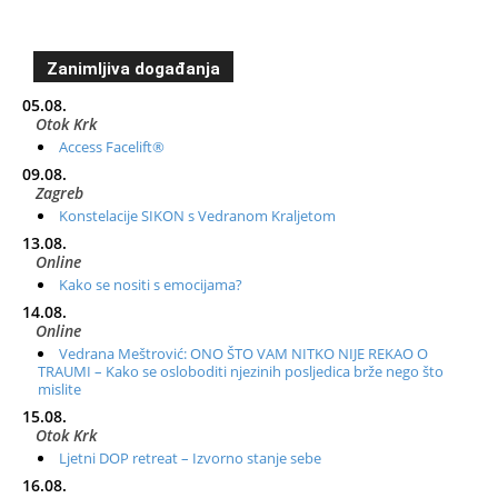
Zanimljiva događanja
05.08.
Otok Krk
Access Facelift®
09.08.
Zagreb
Konstelacije SIKON s Vedranom Kraljetom
13.08.
Online
Kako se nositi s emocijama?
14.08.
Online
Vedrana Meštrović: ONO ŠTO VAM NITKO NIJE REKAO O
TRAUMI – Kako se osloboditi njezinih posljedica brže nego što
mislite
15.08.
Otok Krk
Ljetni DOP retreat – Izvorno stanje sebe
16.08.