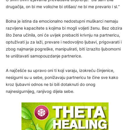
drugačija, on bi me volio/ne bi otišao/ ne bi me prevario i sl.“
Bolna je istina da emocionalno nedostupni muškarci nemaju
razvijene kapacitete s kojima bi mogli voljeti ženu. Bez obzira
što žena učinila, oni će uvijek prebaciti krivnju na partnericu,
optuživati ju za laži, prevare i nedovoljno ljubavi, prigovarati i
zbog najmanje pogreške, manipulirati, biti izrazito ljubomorni
te uništavati samopouzdanje partnerice.
A najčešće su upravo oni ti koji varaju, izokreću činjenice,
nesigurni su u sebe, ponižavaju partnericu te čine sve kako
kroz ljubavni odnos ne bi bili dotaknuti do onog
najnesigurnijeg, ranjivog dijela sebe.