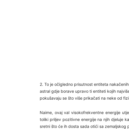
2. To je očigledno prisutnost entiteta nakačeni
astral gdje borave upravo ti entiteti kojih najvi
pokušavaju se što više prikačati na neke od fi
Naime, ovaj val visokofrekventne energije utje
toliki priljev pozitivne energije na njih djel
sretni što će ih dosta sada otići sa zemaljskog 