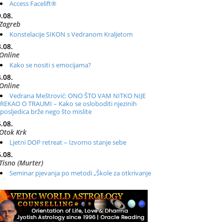
Access Facelift®
.08.
Zagreb
Konstelacije SIKON s Vedranom Kraljetom
.08.
Online
Kako se nositi s emocijama?
.08.
Online
Vedrana Meštrović: ONO ŠTO VAM NITKO NIJE
REKAO O TRAUMI – Kako se osloboditi njezinih
posljedica brže nego što mislite
.08.
Otok Krk
Ljetni DOP retreat – Izvorno stanje sebe
.08.
Tisno (Murter)
Seminar pjevanja po metodi „Škole za otkrivanje
glasa“
.08.
Online
Radionica: Pomagači iz drugih dimenzija Online –
otvoreno za sve