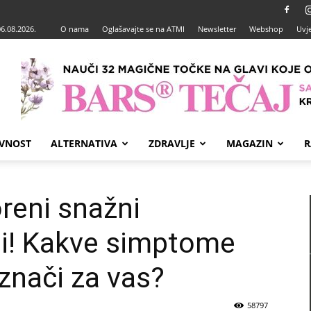
06.08.2026.
O nama
Oglašavajte se na ATMI
Newsletter
Webshop
Uvje
VNOST
ALTERNATIVA
ZDRAVLJE
MAGAZIN
R
reni snažni
li! Kakve simptome
 znači za vas?
58797