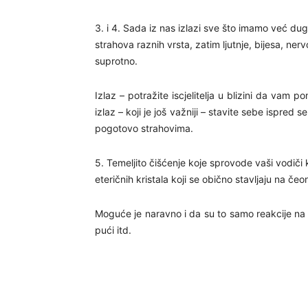
3. i 4. Sada iz nas izlazi sve što imamo već du
strahova raznih vrsta, zatim ljutnje, bijesa, nerv
suprotno.
Izlaz – potražite iscjelitelja u blizini da vam 
izlaz – koji je još važniji – stavite sebe ispre
pogotovo strahovima.
5. Temeljito čišćenje koje sprovode vaši vodiči k
eteričnih kristala koji se obično stavljaju na čeo
Moguće je naravno i da su to samo reakcije na 
pući itd.