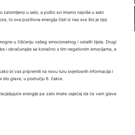
21
go zatomljeno u sebi, a pošto svi imamo najviše u sebi
oze, to ova pozitivna energija čisti iz nas sve što je njoj
22
pomogne u čišćenju vašeg emocionalnog i ostalih tijela. Drugi
23
d sebe i obračunajte se konačno s tim negativnim emocijama, a
24
ako bi vas pripremili na novu turu svjetlosnih informacija i
ni dio glave, u području 6. čakre.
iscjeljujuće energije pa zato imate osjećaj da će vam glava
26
27