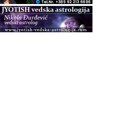
.08.
Zagreb+Online
Osnovni ThetaHealing® tečaj, Zagreb i Online
.08.
Pula
Access BARS®, otpusti stres
.08.
Pula
Access Energetski Facelift®
.08.
Zagreb
Pjesma srca / Zagreb
Online
Tečaj Višeg Vodstva, razvijanja intuicije i Akaša
zapisa
.08.
Online
Postanite Nositelj Vibracije Nove Zemlje
.08.
Visoko
Alemka Dauskardt – Jednodnevna radionica
sistemskih konstelacija