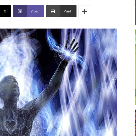
X
Viber
Print