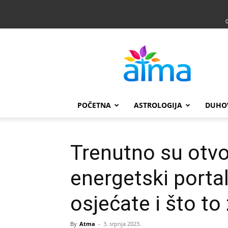
Atma
POČETNA
ASTROLOGIJA
DUHO
Trenutno su otvo
energetski porta
osjećate i što to
By
Atma
-
3. srpnja 2023.