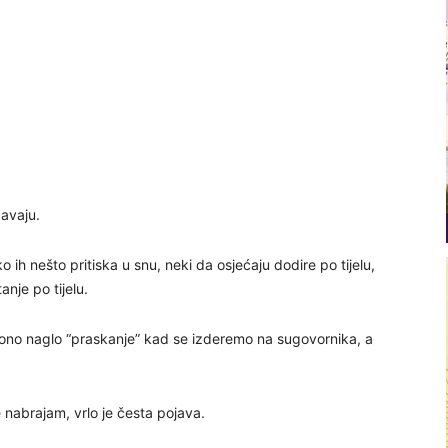
e
pavaju.
 ih nešto pritiska u snu, neki da osjećaju dodire po tijelu,
nje po tijelu.
e ono naglo “praskanje” kad se izderemo na sugovornika, a
 nabrajam, vrlo je česta pojava.