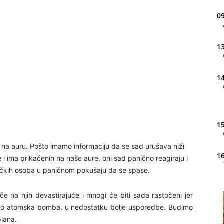
09
13
14
15
h na auru. Pošto imamo informaciju da se sad urušava niži
16
še i ima prikačenih na naše aure, oni sad panično reagiraju i
zičkih osoba u paničnom pokušaju da se spase.
20
če na njih devastirajuće i mnogi će biti sada rastočeni jer
uje kao atomska bomba, u nedostatku bolje usporedbe. Budimo
plana.