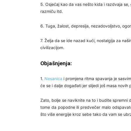
5. Osjećaj kao da vas nešto kida i razdvaja se, 
razmiču itd.
6. Tuga, žalost, depresija, nezadovoljstvo, ogor
7. Želja da se ide nazad kući, nostalgija za na
civilizacijom.
Objašnjenja:
1.
Nesanica
i promjena ritma spavanja je sasvim 
će se i dalje događati jer slijedi još masa novih 
Zato, bolje se naviknite na to i budite spremni
tome da popodne ili predvečer malo odspavate. 
što više energije kroz sebe tako da vam se ubrz