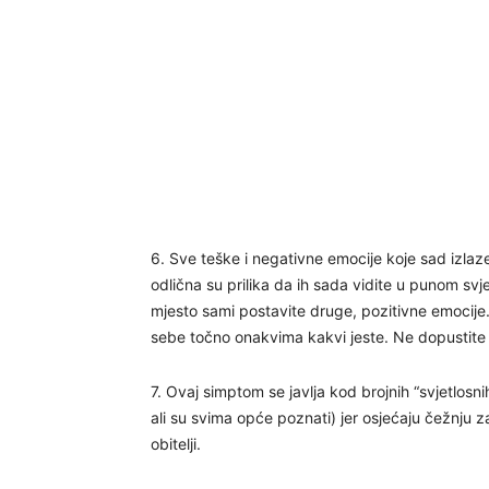
6. Sve teške i negativne emocije koje sad izlaze
odlična su prilika da ih sada vidite u punom svj
mjesto sami postavite druge, pozitivne emocije.
sebe točno onakvima kakvi jeste. Ne dopustite
7. Ovaj simptom se javlja kod brojnih “svjetlosnih
ali su svima opće poznati) jer osjećaju čežnju
obitelji.