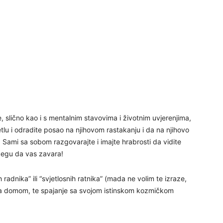
29
30
31
, slično kao i s mentalnim stavovima i životnim uvjerenjima,
28
etlu i odradite posao na njihovom rastakanju i da na njihovo
 Sami sa sobom razgovarajte i imajte hrabrosti da vidite
 egu da vas zavara!
05
 radnika” ili “svjetlosnih ratnika” (mada ne volim te izraze,
 za domom, te spajanje sa svojom istinskom kozmičkom
06