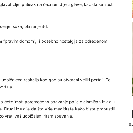
glavobolje, pritisak na čeonom dijelu glave, kao da se kosti
čenje, suze, plakanje itd.
šim “pravim domom”, ili posebno nostalgija za određenom
uobičajena reakcija kad god su otvoreni veliki portali. To
portala.
 da ćete imati poremećeno spavanje pa je djelomičan izlaz u
Drugi izlaz je da što više meditirate kako biste propustili
o vrati vaš uobičajeni ritam spavanja.
05