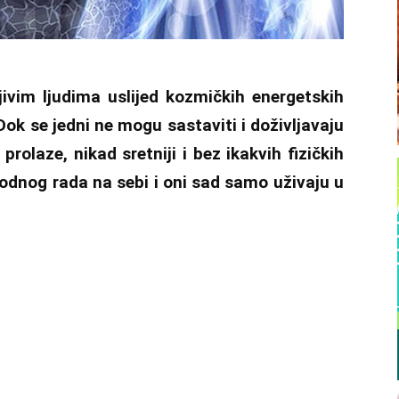
jivim ljudima uslijed kozmičkih energetskih
ok se jedni ne mogu sastaviti i doživljavaju
prolaze, nikad sretniji i bez ikakvih fizičkih
hodnog rada na sebi i oni sad samo uživaju u