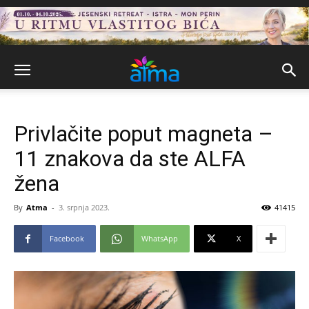
Privlačite poput magneta –
11 znakova da ste ALFA
žena
By
Atma
-
3. srpnja 2023.
41415
Facebook
WhatsApp
X