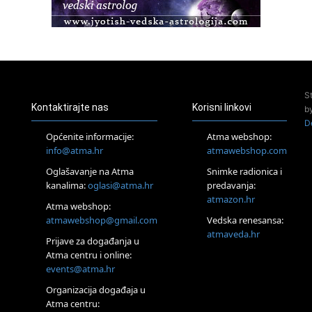
22.08.
Pula
Access BARS®, otpusti stres
23.08.
Pula
Access Energetski Facelift®
24.08.
S
Zagreb
Kontaktirajte nas
Korisni linkovi
b
Pjesma srca / Zagreb
D
Online
Općenite informacije:
Atma webshop:
Tečaj Višeg Vodstva, razvijanja intuicije i Akaša zapisa
info@atma.hr
atmawebshop.com
26.08.
Oglašavanje na Atma
Snimke radionica i
Online
kanalima:
oglasi@atma.hr
predavanja:
Postanite Nositelj Vibracije Nove Zemlje
atmazon.hr
27.08.
Atma webshop:
Visoko
atmawebshop@gmail.com
Vedska renesansa:
Alemka Dauskardt – Jednodnevna radionica sistemskih
atmaveda.hr
Prijave za događanja u
konstelacija
Atma centru i online:
29.08.
events@atma.hr
Zagreb
HOD PO ŽERAVICI – Seminar koji mijenja tijelo, duh i um
Organizacija događaja u
SoulFest – Festival glazbe, mudrosti i zajedništva
Atma centru: