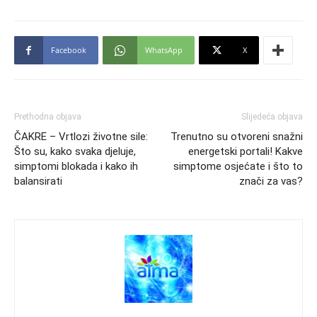
Facebook
WhatsApp
X
Prethodna objava
Slijedeća objava
ČAKRE – Vrtlozi životne sile:
Trenutno su otvoreni snažni
Što su, kako svaka djeluje,
energetski portali! Kakve
simptomi blokada i kako ih
simptome osjećate i što to
balansirati
znači za vas?