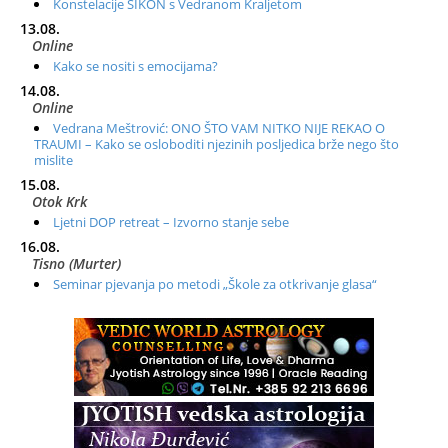
Konstelacije SIKON s Vedranom Kraljetom
13.08.
Online
Kako se nositi s emocijama?
14.08.
Online
Vedrana Meštrović: ONO ŠTO VAM NITKO NIJE REKAO O
TRAUMI – Kako se osloboditi njezinih posljedica brže nego što
mislite
15.08.
Otok Krk
Ljetni DOP retreat – Izvorno stanje sebe
16.08.
Tisno (Murter)
Seminar pjevanja po metodi „Škole za otkrivanje glasa“
20.08.
Online
Radionica: Pomagači iz drugih dimenzija Online – otvoreno za
sve
21.08.
Zagreb+Online
Osnovni ThetaHealing® tečaj, Zagreb i Online