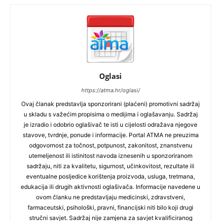
Oglasi
https://atma.hr/oglasi/
Ovaj članak predstavlja sponzorirani (plaćeni) promotivni sadržaj
u skladu s važećim propisima o medijima i oglašavanju. Sadržaj
je izradio i odobrio oglašivač te isti u cijelosti odražava njegove
stavove, tvrdnje, ponude i informacije. Portal ATMA ne preuzima
odgovornost za točnost, potpunost, zakonitost, znanstvenu
utemeljenost ili istinitost navoda iznesenih u sponzoriranom
sadržaju, niti za kvalitetu, sigurnost, učinkovitost, rezultate ili
eventualne posljedice korištenja proizvoda, usluga, tretmana,
edukacija ili drugih aktivnosti oglašivača. Informacije navedene u
ovom članku ne predstavljaju medicinski, zdravstveni,
farmaceutski, psihološki, pravni, financijski niti bilo koji drugi
stručni savjet. Sadržaj nije zamjena za savjet kvalificiranog