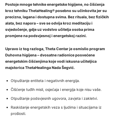
Postoje mnoge tehnike energetske higijene, no čišćenja
kroz tehniku ThetaHealing® posebno su učinkovita jer su
precizna, lagana i dostupna svima. Bez rituala, bez fizičkih
alata, bez napora – sve se odvija kroz meditaciju i
svjedočenje, gdje uz vodstvo učitelja osoba prima
promjene na podsvjesnoj i energetskoj razini.
Upravo iz tog razloga, Theta Centar je osmislio program
Duhovna higijena – dvosatne radionice posvećene
energetskim čišćenjima koje vodi iskusna učiteljica
majstorica ThetaHealinga Nada Šegvić.
Otpuštanje entiteta i negativnih energija.
Čišćenje tuđih misli, osjećaja i energija koje nisu vaše.
Otpuštanje podsvjesnih ugovora, zavjeta i zakletvi.
Raskidanje energetskih veza s ljudima i situacijama iz
prošlosti.