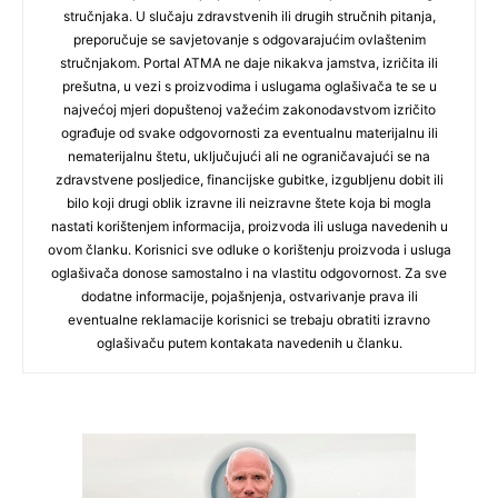
stručnjaka. U slučaju zdravstvenih ili drugih stručnih pitanja,
preporučuje se savjetovanje s odgovarajućim ovlaštenim
stručnjakom. Portal ATMA ne daje nikakva jamstva, izričita ili
prešutna, u vezi s proizvodima i uslugama oglašivača te se u
najvećoj mjeri dopuštenoj važećim zakonodavstvom izričito
ograđuje od svake odgovornosti za eventualnu materijalnu ili
nematerijalnu štetu, uključujući ali ne ograničavajući se na
zdravstvene posljedice, financijske gubitke, izgubljenu dobit ili
bilo koji drugi oblik izravne ili neizravne štete koja bi mogla
nastati korištenjem informacija, proizvoda ili usluga navedenih u
ovom članku. Korisnici sve odluke o korištenju proizvoda i usluga
oglašivača donose samostalno i na vlastitu odgovornost. Za sve
dodatne informacije, pojašnjenja, ostvarivanje prava ili
eventualne reklamacije korisnici se trebaju obratiti izravno
oglašivaču putem kontakata navedenih u članku.