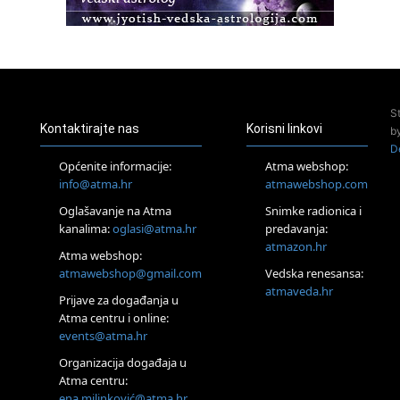
Pula
Access BARS®, otpusti stres
23.08.
Pula
Access Energetski Facelift®
24.08.
S
Zagreb
Kontaktirajte nas
Korisni linkovi
b
Pjesma srca / Zagreb
D
Online
Općenite informacije:
Atma webshop:
Tečaj Višeg Vodstva, razvijanja intuicije i Akaša zapisa
info@atma.hr
atmawebshop.com
26.08.
Oglašavanje na Atma
Snimke radionica i
Online
kanalima:
oglasi@atma.hr
predavanja:
Postanite Nositelj Vibracije Nove Zemlje
atmazon.hr
27.08.
Atma webshop:
Visoko
atmawebshop@gmail.com
Vedska renesansa:
Alemka Dauskardt – Jednodnevna radionica sistemskih
atmaveda.hr
Prijave za događanja u
konstelacija
Atma centru i online:
29.08.
events@atma.hr
Zagreb
HOD PO ŽERAVICI – Seminar koji mijenja tijelo, duh i um
Organizacija događaja u
SoulFest – Festival glazbe, mudrosti i zajedništva
Atma centru:
30.08.
ena.milinković@atma.hr