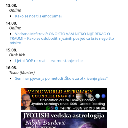
13.08.
Online
Kako se nositi s emocijama?
14.08.
Online
Vedrana Meštrović: ONO ŠTO VAM NITKO NIJE REKAO O
TRAUMI – Kako se osloboditi njezinih posljedica brže nego što
mislite
15.08.
Otok Krk
Ljetni DOP retreat – Izvorno stanje sebe
16.08.
Tisno (Murter)
Seminar pjevanja po metodi „Škole za otkrivanje glasa“
20.08.
Online
Radionica: Pomagači iz drugih dimenzija Online – otvoreno za
sve
21.08.
Zagreb+Online
Osnovni ThetaHealing® tečaj, Zagreb i Online
22.08.