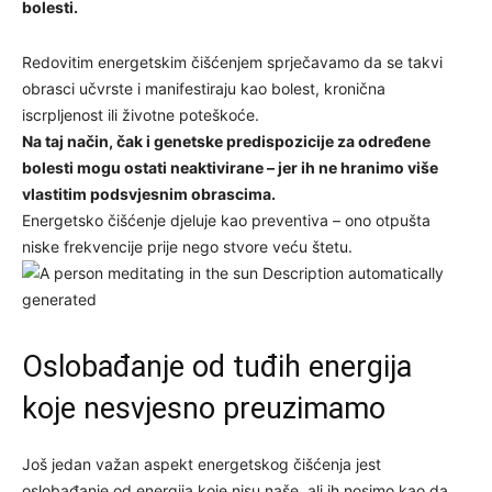
bolesti.
Redovitim energetskim čišćenjem sprječavamo da se takvi
obrasci učvrste i manifestiraju kao bolest, kronična
iscrpljenost ili životne poteškoće.
Na taj način, čak i genetske predispozicije za određene
bolesti mogu ostati neaktivirane – jer ih ne hranimo više
vlastitim podsvjesnim obrascima.
Energetsko čišćenje djeluje kao preventiva – ono otpušta
niske frekvencije prije nego stvore veću štetu.
Oslobađanje od tuđih energija
koje nesvjesno preuzimamo
Još jedan važan aspekt energetskog čišćenja jest
oslobađanje od energija koje nisu naše, ali ih nosimo kao da