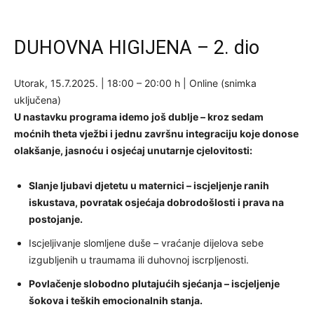
DUHOVNA HIGIJENA – 2. dio
Utorak, 15.7.2025. | 18:00 – 20:00 h | Online (snimka
uključena)
U nastavku programa idemo još dublje – kroz sedam
moćnih theta vježbi i jednu završnu integraciju koje donose
olakšanje, jasnoću i osjećaj unutarnje cjelovitosti:
Slanje ljubavi djetetu u maternici – iscjeljenje ranih
iskustava, povratak osjećaja dobrodošlosti i prava na
postojanje.
Iscjeljivanje slomljene duše – vraćanje dijelova sebe
izgubljenih u traumama ili duhovnoj iscrpljenosti.
Povlačenje slobodno plutajućih sjećanja – iscjeljenje
šokova i teških emocionalnih stanja.