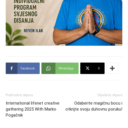
Facebook
WhatsApp
X
Prethodna objava
Slijedeća objava
International lifenet creative
Odaberite magičnu bocu i
gathering 2025 With Marko
otkrijte svoju duhovnu poruku!
Pogačnik