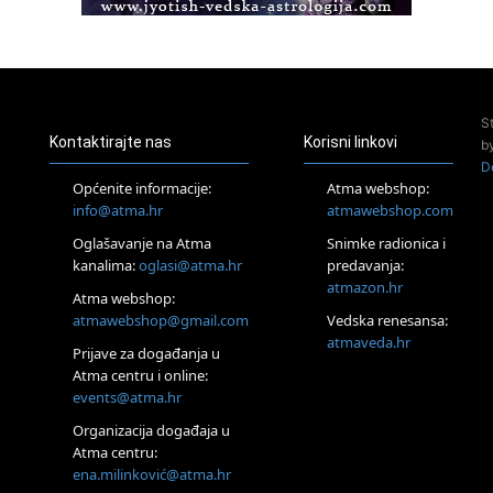
Access BARS®, otpusti stres
23.08.
Pula
Access Energetski Facelift®
24.08.
S
Zagreb
Kontaktirajte nas
Korisni linkovi
b
Pjesma srca / Zagreb
D
Online
Općenite informacije:
Atma webshop:
Tečaj Višeg Vodstva, razvijanja intuicije i Akaša zapisa
info@atma.hr
atmawebshop.com
26.08.
Oglašavanje na Atma
Snimke radionica i
Online
kanalima:
oglasi@atma.hr
predavanja:
Postanite Nositelj Vibracije Nove Zemlje
atmazon.hr
27.08.
Atma webshop:
Visoko
atmawebshop@gmail.com
Vedska renesansa:
Alemka Dauskardt – Jednodnevna radionica sistemskih
atmaveda.hr
Prijave za događanja u
konstelacija
Atma centru i online:
29.08.
events@atma.hr
Zagreb
HOD PO ŽERAVICI – Seminar koji mijenja tijelo, duh i um
Organizacija događaja u
SoulFest – Festival glazbe, mudrosti i zajedništva
Atma centru:
30.08.
ena.milinković@atma.hr
Zagreb