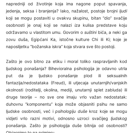
napredniji od životinje koja ima nagone poput spavanja,
jedenja, seksa i branjenja? Iako, nažalost, postoje brojni
ljudi
koji se mogu postaviti u ovakvu skupinu, bitan “dio” svačije
osobnosti je onaj koji se nalazi
iza
kulisa predstave koju
održavamo u vlastitom umu. Govorim o
suštini
bića, a neki ga
zovu duša, Egipćani Ka, istočne kulture Chi ili Ki; koje je
naposlijetku “božanska iskra” koja stvara sve što postoji.
Zašto je ovo bitno za etiku i moral toliko raspravljanih kod
ljudskog ponašanja? Bihevioralna psihologija je odavno utrla
put da je ljudsko ponašanje plod ili seksualnih
fantazija/nedostataka (Freud), ili utjecaja unutarnjih/vanjskih
okolnosti (roditelji, okolina, mediji, unutarnji splet zabluda) ili
druge teorije – no sve one imaju vrlo važan nedostatak:
duhovnu “komponentu” koja može objasniti psihu ne samo
ljudske osobnosti, već i
psihologiju duše
kroz koje se mogu
vidjeti vrlo razni motivi, odnosno uzroci svačijeg
ljudskog
ponašanja. Zašto je psihologija duše bitnija od osobnosti?
Objasnimo to na primjeru…