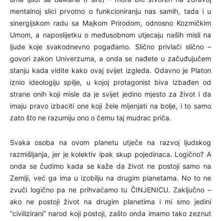
mentalnoj slici prvotno o funkcioniranju nas samih, tada i u
sinergijskom radu sa Majkom Prirodom, odnosno Kozmičkim
Umom, a naposlijetku o međusobnom utjecaju naših misli na
ljude koje svakodnevno pogađamo. Slično privlači slično –
govori zakon Univerzuma, a onda se nađete u začuđujučem
stanju kada vidite kako ovaj svijet izgleda. Odavno je Platon
iznio ideologiju spilje, u kojoj protagonist biva izbađen od
strane onih koji misle da je svijet jedino mjesto za život i da
imaju pravo izbaciti one koji žele mijenjati na bolje, i to samo
zato što ne razumiju ono o čemu taj mudrac priča.
Svaka osoba na ovom planetu utječe na razvoj ljudskog
razmišljanja, jer je kolektiv ipak skup pojedinaca. Logično? A
onda se čudimo kada se kaže da život ne postoji samo na
Zemlji, već ga ima u izobilju na drugim planetama. No to ne
zvuči logično pa ne prihvaćamo tu ČINJENICU. Zaključno –
ako ne postoji život na drugim planetima i mi smo jedini
“civilizirani” narod koji postoji, zašto onda imamo tako zeznut