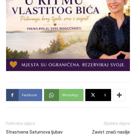
Facebook
WhatsApp
X
Prethodna objava
Slijedeća objava
Strastvena Saturnova ljubav
Zavist znači nasilje