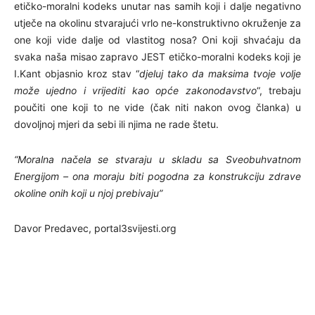
etičko-moralni kodeks unutar nas samih koji i dalje negativno
utječe na okolinu stvarajući vrlo ne-konstruktivno okruženje za
one koji vide dalje od vlastitog nosa? Oni koji shvaćaju da
svaka naša misao zapravo JEST etičko-moralni kodeks koji je
I.Kant objasnio kroz stav “
djeluj tako da maksima tvoje volje
može ujedno i vrijediti kao opće zakonodavstvo
“, trebaju
poučiti one koji to ne vide (čak niti nakon ovog članka) u
dovoljnoj mjeri da sebi ili njima ne rade štetu.
“Moralna načela se stvaraju u skladu sa Sveobuhvatnom
Energijom – ona moraju biti pogodna za konstrukciju zdrave
okoline onih koji u njoj prebivaju”
Davor Predavec, portal3svijesti.org