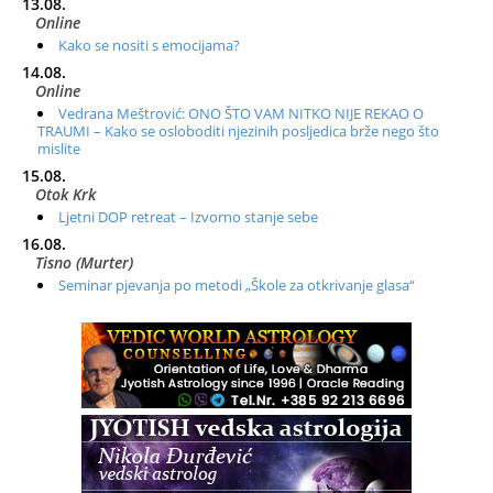
13.08.
Online
Kako se nositi s emocijama?
14.08.
Online
Vedrana Meštrović: ONO ŠTO VAM NITKO NIJE REKAO O
TRAUMI – Kako se osloboditi njezinih posljedica brže nego što
mislite
15.08.
Otok Krk
Ljetni DOP retreat – Izvorno stanje sebe
16.08.
Tisno (Murter)
Seminar pjevanja po metodi „Škole za otkrivanje glasa“
20.08.
Online
Radionica: Pomagači iz drugih dimenzija Online – otvoreno za
sve
21.08.
Zagreb+Online
Osnovni ThetaHealing® tečaj, Zagreb i Online
22.08.
Pula