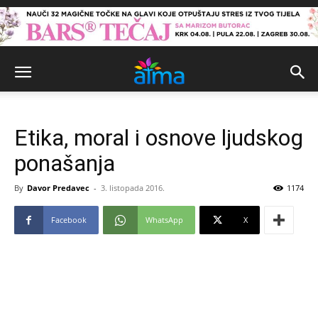
Etika, moral i osnove ljudskog
ponašanja
By
Davor Predavec
-
3. listopada 2016.
1174
Facebook
WhatsApp
X