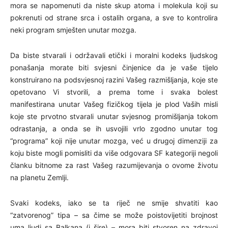
mora se napomenuti da niste skup atoma i molekula koji su
pokrenuti od strane srca i ostalih organa, a sve to kontrolira
neki program smješten unutar mozga.
Da biste stvarali i održavali etički i moralni kodeks ljudskog
ponašanja morate biti svjesni činjenice da je vaše tijelo
konstruirano na podsvjesnoj razini Vašeg razmišljanja, koje ste
opetovano Vi stvorili, a prema tome i svaka bolest
manifestirana unutar Vašeg fizičkog tijela je plod Vaših misli
koje ste prvotno stvarali unutar svjesnog promišljanja tokom
odrastanja, a onda se ih usvojili vrlo zgodno unutar tog
“programa” koji nije unutar mozga, već u drugoj dimenziji za
koju biste mogli pomisliti da više odgovara SF kategoriji negoli
članku bitnome za rast Vašeg razumijevanja o ovome životu
na planetu Zemlji.
Svaki kodeks, iako se ta riječ ne smije shvatiti kao
“zatvorenog” tipa – sa čime se može poistovijetiti brojnost
uma ljudi sa Balkana (i šire) – mora biti stvoren na zdravoj