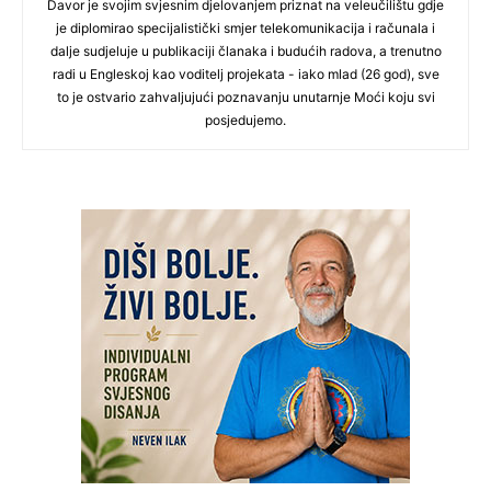
Davor je svojim svjesnim djelovanjem priznat na veleučilištu gdje
je diplomirao specijalistički smjer telekomunikacija i računala i
dalje sudjeluje u publikaciji članaka i budućih radova, a trenutno
radi u Engleskoj kao voditelj projekata - iako mlad (26 god), sve
to je ostvario zahvaljujući poznavanju unutarnje Moći koju svi
posjedujemo.