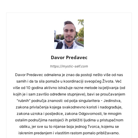
Davor Predavec
https://mystic-self.com
Davor Predavec odmalena je znao da postoji nešto više od nas
samih i da ta sila pomaže u koordinaciji sveopćeg Života. Već
više od 10 godina aktivno istražuje razne metode iscjeljivanja (od
kojih je i sam završio određene stupnjeve), bavi se proučavanjem
"rubnih" područja znanosti: od polja singularitera - Jedinstva,
zakona privlačenja kojega svakodnevno koristi i nadograđuje,
zakona uzroka i posljedice, zakona Odgovornosti, te mnogim
ostalim područjima nastojeći ih približiti ljudima u pristupačnom
obliku, jer sve su to nijanse boja jednog Tvorca, kojemu se
iskrenim predanjem i vlastitim rastom pomalo približavamo.