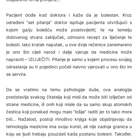
Pacijent dođe kod doktora i kaže da je bolestan. Kroz
određeni “set pitanja” doktor ispituje pacijenta utvrđujući s
kojom ga/ju bolešću može
poistovijetiti,
te na temelju
dobivenog stvara zaključak, odnosno recept za liječenje te
bolesti. Iako kratak naputak, u ove dvije rečenice zanemareno
je ono što cijeli narod i dalje vjeruje da medicina može
napraviti – IZLIJEČITI. Pitanje je samo u kojem procesu svojeg
odrastanja su ti pojedinci počeli naivno vjerovati u ono što im
se servira.
Da se vratimo na temu psihologije duše, ova analogija
predstavlja svakog čitatelja koji misli da može biti izliječen od
strane medicine, ili onih koji misle da su samo skup atomskih
čestica koji ponekad mogu malo “lošije” raditi jer to tako mora
biti… Nažalost, postoji mnoštvo knjiga koje objašnjavaju da
tehnologija medicine ima svoju korist, ali nije zadnja granica u
koju se ljudi trebaju pouzdati kada postanu bolesni. Također,