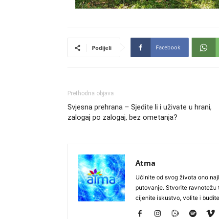
Facebook
Podijeli
Prethodna objava
Svjesna prehrana – Sjedite li i uživate u hrani,
zalogaj po zalogaj, bez ometanja?
Atma
Učinite od svog života ono najb
putovanje. Stvorite ravnotežu t
cijenite iskustvo, volite i budite