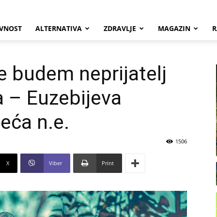
VNOST
ALTERNATIVA
ZDRAVLJE
MAGAZIN
R
e budem neprijatelj
a – Euzebijeva
jeća n.e.
1506
X
Viber
Print