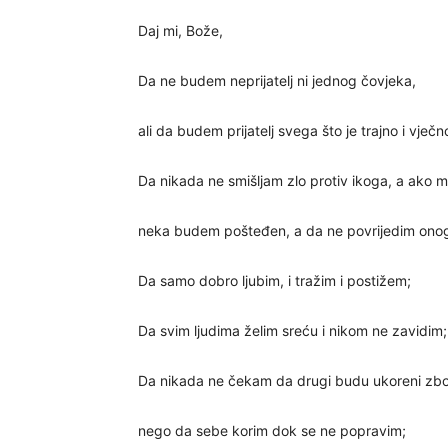
Daj mi, Bože,
Da ne budem neprijatelj ni jednog čovjeka,
ali da budem prijatelj svega što je trajno i vječn
Da nikada ne smišljam zlo protiv ikoga, a ako me
neka budem pošteđen, a da ne povrijedim onoga 
Da samo dobro ljubim, i tražim i postižem;
Da svim ljudima želim sreću i nikom ne zavidim;
Da nikada ne čekam da drugi budu ukoreni zbog z
nego da sebe korim dok se ne popravim;