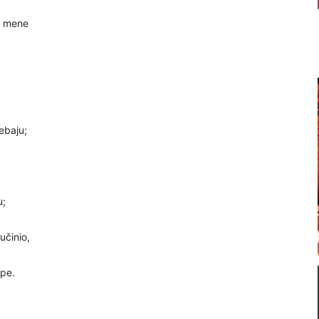
a mene
ebaju;
u;
učinio,
ope.