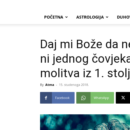
POČETNA
ASTROLOGIJA
DUHO
Daj mi Bože da n
ni jednog čovjek
molitva iz 1. stol
By
Atma
-
15. studenoga 2018.
Facebook
WhatsApp