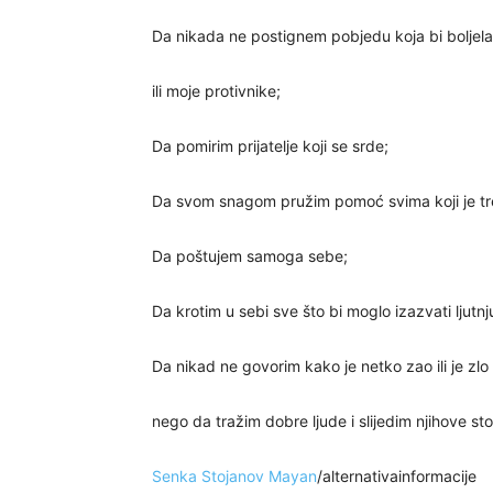
Da nikada ne postignem pobjedu koja bi boljel
ili moje protivnike;
Da pomirim prijatelje koji se srde;
Da svom snagom pružim pomoć svima koji je tr
Da poštujem samoga sebe;
Da krotim u sebi sve što bi moglo izazvati ljutnj
Da nikad ne govorim kako je netko zao ili je zlo 
nego da tražim dobre ljude i slijedim njihove st
Senka Stojanov Mayan
/alternativainformacije