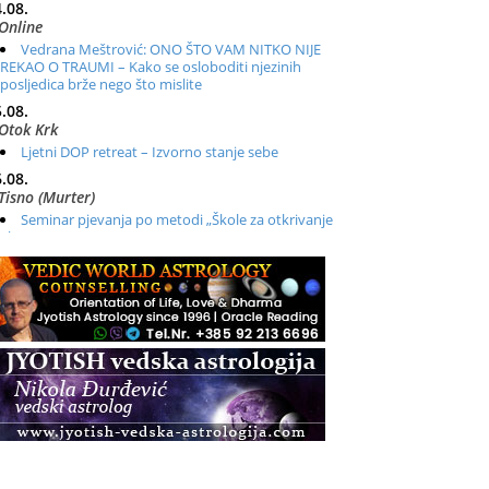
.08.
Online
Vedrana Meštrović: ONO ŠTO VAM NITKO NIJE
REKAO O TRAUMI – Kako se osloboditi njezinih
posljedica brže nego što mislite
.08.
Otok Krk
Ljetni DOP retreat – Izvorno stanje sebe
.08.
Tisno (Murter)
Seminar pjevanja po metodi „Škole za otkrivanje
glasa“
.08.
Online
Radionica: Pomagači iz drugih dimenzija Online –
otvoreno za sve
.08.
Zagreb+Online
Osnovni ThetaHealing® tečaj, Zagreb i Online
.08.
Pula
Access BARS®, otpusti stres
.08.