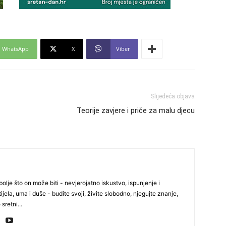
24
WhatsApp
X
Viber
26
Slijedeća objava
Teorije zavjere i priče za malu djecu
27
29
olje što on može biti - nevjerojatno iskustvo, ispunjenje i
ijela, uma i duše - budite svoji, živite slobodno, njegujte znanje,
 sretni...
30