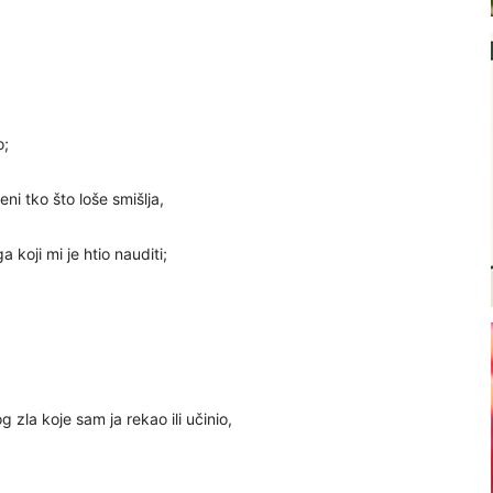
o;
ni tko što loše smišlja,
koji mi je htio nauditi;
la koje sam ja rekao ili učinio,