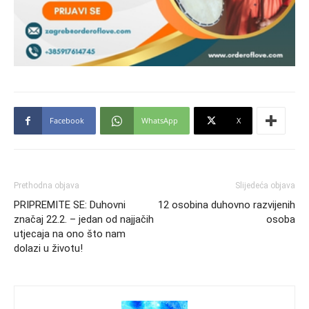
Facebook
WhatsApp
X
Prethodna objava
Slijedeća objava
PRIPREMITE SE: Duhovni
12 osobina duhovno razvijenih
značaj 22.2. – jedan od najjačih
osoba
utjecaja na ono što nam
dolazi u životu!