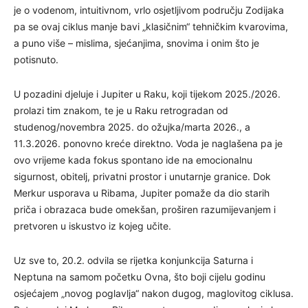
je o vodenom, intuitivnom, vrlo osjetljivom području Zodijaka
pa se ovaj ciklus manje bavi „klasičnim“ tehničkim kvarovima,
a puno više – mislima, sjećanjima, snovima i onim što je
potisnuto.
U pozadini djeluje i Jupiter u Raku, koji tijekom 2025./2026.
prolazi tim znakom, te je u Raku retrogradan od
studenog/novembra 2025. do ožujka/marta 2026., a
11.3.2026. ponovno kreće direktno. Voda je naglašena pa je
ovo vrijeme kada fokus spontano ide na emocionalnu
sigurnost, obitelj, privatni prostor i unutarnje granice. Dok
Merkur usporava u Ribama, Jupiter pomaže da dio starih
priča i obrazaca bude omekšan, proširen razumijevanjem i
pretvoren u iskustvo iz kojeg učite.
Uz sve to, 20.2. odvila se rijetka konjunkcija Saturna i
Neptuna na samom početku Ovna, što boji cijelu godinu
osjećajem „novog poglavlja“ nakon dugog, maglovitog ciklusa.