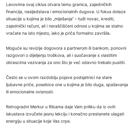
Lavovima ovaj ciklus otvara temu granica, zajedničkih
financija, nasljedstava i emocionalnih dugova. U fokus dolaze
situacije u kojima je bilo „miješanja“ – tuđi novac, krediti,
zajednički računi, ali i neraščišćeni odnosi u kojima se stalno
vraćate na isto mjesto, iako je priča formalno završila.
Moguće su revizije dogovora s partnerom ili bankom, ponovni
razgovori o dijeljenju troškova, ali i suočavanje s vlastitim
obrascima vezivanja za ono što je već odavno trebalo pustiti.
Često se u ovom razdoblju pojave podsjetnici na stare
ljubavne priče, posebice one u kojima je bilo duga, spašavanja
ili emocionalne ovisnosti.
Retrogradni Merkur u Ribama daje Vam priliku da iz ovih
iskustava izvučete jasnu lekciju i konačno prestanete ulagati
energiju u situacije koje Vas crpe.