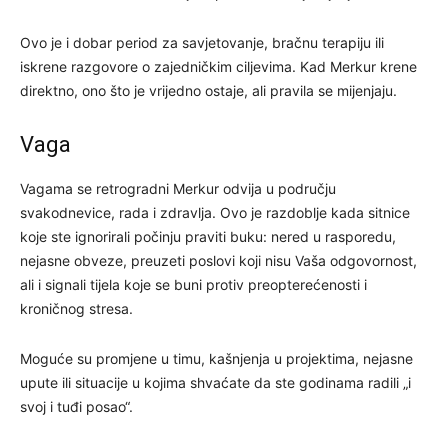
Ovo je i dobar period za savjetovanje, bračnu terapiju ili
iskrene razgovore o zajedničkim ciljevima. Kad Merkur krene
direktno, ono što je vrijedno ostaje, ali pravila se mijenjaju.
Vaga
Vagama se retrogradni Merkur odvija u području
svakodnevice, rada i zdravlja. Ovo je razdoblje kada sitnice
koje ste ignorirali počinju praviti buku: nered u rasporedu,
nejasne obveze, preuzeti poslovi koji nisu Vaša odgovornost,
ali i signali tijela koje se buni protiv preopterećenosti i
kroničnog stresa.
Moguće su promjene u timu, kašnjenja u projektima, nejasne
upute ili situacije u kojima shvaćate da ste godinama radili „i
svoj i tuđi posao“.