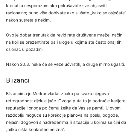
krenuti u nesporazum ako pokušavate sve objasniti
racionalno; puno više dobivate ako slušate „kako se osjećate“
nakon susreta s nekim.
Ovo je dobar trenutak da revidirate društvene mreže, način
na koji se prezentirate pa i uloge u kojima ste često onaj tihi
oslonac u pozadini.
Nakon 20.3. neke će se veze učvrstiti, a druge mirno ugasiti.
Blizanci
Blizancima je Merkur vladar znaka pa svaka njegova
retrogradnost djeluje jače. Ovoga puta to je područje karijere,
reputacije i onoga po čemu želite da Vas se pamti. U ovom
razdoblju moguće su korekcije planova na poslu, odgode,
nejasni dogovori s nadređenima ili situacije u kojima se čini da
„nitko ništa konkretno ne zna“.