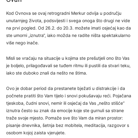
Kod Ovnova se ovaj retrogradni Merkur odvija u području
unutarnjeg života, podsvijesti i svega onoga što drugi ne vide
na prvi pogled. Od 26.2. do 20.3. možete imati osjećaj kao da
ste umorni „iznutra“, iako možda ne radite ništa spektakularno
više nego inače.
Misli se vraćaju na situacije u kojima ste prešutjeli ono što Vas
je boljelo, prilagođavali se tuđem ritmu ili pustili da stvari teku,
iako ste duboko znali da nešto ne štima.
Ovo je dobar period da prestanete bježati u distrakcije i da
počnete pratiti što Vam tijelo i snovi pokušavaju reći. Pojačana
tjeskoba, čudni snovi, nemir ili osjećaj da Vas „nešto stišće“
iznutra često su znak da emocije koje ste gurnuli sa strane
traže svoje mjesto. Pomaže sve što Vam da miran prostor:
pisanje dnevnika, šetnja bez mobitela, meditacija, razgovor s
osobom kojoj zaista vjerujete.