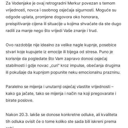
Za Vodenjake je ovaj retrogradni Merkur povezan s temom
vrijednosti, novca i osobnog osjećaja sigurnosti. Moguće su
odgode uplata, promjene dogovora oko honorara,
preispitivanje cijena ili situacije u kojima shvaćate da ste dugo
radili za manje nego što vrijedi Vaše znanje i trud.
Ovo razdoblje nije idealno za velike nagle kupnje, posebice
stvari koje kupujete iz emocije ili bijega od stresa. Puno je
korisnije da pogledate što Vam zapravo donosi osjećaj
stabilnosti i gdje novac „curi“ kroz impulse, obećanja drugima
ili pokušaje da kupnjom popunite neku emocionalnu prazninu.
Paralelno se mijenja i unutarnji osjećaj vlastite vrijednosti –
kako ga jačate, tako se mijenja i način na koji pregovarate i
birate poslove.
Nakon 20.3. lakše se donose konkretne odluke, ali kvaliteta
tih odluka ovisit će o tome koliko ste sada bili iskreni prema