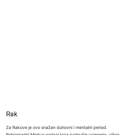
Rak
Za Rakove je ovo snažan duhovni i mentalni period.
Retrogradni Merkur prolazi kroz područje uvjerenja, višeg