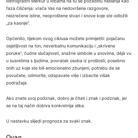
Retrogradni Merkur u Ribama na tu se pozadinu naslanja kao
faza čišćenja: vraća Vas na nedovršene razgovore,
neizrečene istine, neoproštene stvari i snove koje ste odložili
„za kasnije“.
Općenito, tijekom ovog ciklusa možete primijetiti: pojačanu
osjetljivost na ton, neverbalnu komunikaciju i „skrivene
poruke“, čudne slučajnosti, snažne simbole u snovima, déjà vu
u susretima s ljudima, povratak osoba iz prošlosti, posebno
onih uz koje ste bili emocionalno zbunjeni, potrebu da se
povučete, odmorite, odspavate više i izbacite višak
podražaja.
Ako znate svoj podznak, dobro je čitati i znak i podznak, jer
se na taj način dobiva konkretnija slika.
U nastavku slijedi prognoza za svaki znak.
Ovan