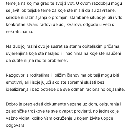
temelja na kojima gradite svoj život. U ovom razdoblju mogu
se javiti obiteljske teme za koje ste mislili da su završene,
selidbe ili razmišljanja o promjeni stambene situacije, ali i vrlo
konkretne stvari: radovi u kući, kvarovi, odgode u vezi s
nekretninama.
Na dubljoj razini ovo je susret sa starim obiteljskim pričama,
uvjerenjima koja ste naslijedili i načinima na koje ste naučeni
da šutite ili „ne radite probleme“.
Razgovori s roditeljima ili bližim članovima obitelji mogu biti
emotivni, ali i iscjeljujući ako ste spremni slušati bez
idealiziranja i bez potrebe da sve odmah racionalno objasnite.
Dobro je pregledati dokumente vezane uz dom, osiguranja i
zajedničke troškove te sve dvaput provjeriti, no jednako je
važno vidjeti koliko Vam okruženje u kojem živite uopće
odgovara.