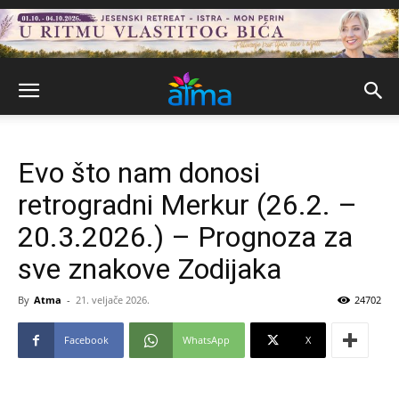
Evo što nam donosi
retrogradni Merkur (26.2. –
20.3.2026.) – Prognoza za
sve znakove Zodijaka
By
Atma
-
21. veljače 2026.
24702
Facebook
WhatsApp
X