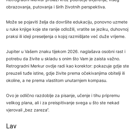
obrazovanja, putovanja i širih životnih perspektiva.
Može se pojaviti želja da dovršite edukaciju, ponovno uzmete
u ruke knjige koje ste ranije odložili, vratite se jeziku, duhovnoj
praksi ili ideji preseljenja o kojoj razmišljate već duže vrijeme.
Jupiter u Vašem znaku tijekom 2026. naglašava osobni rast i
potrebu da živite u skladu s onim što Vam je zaista važno.
Retrogradni Merkur ovdje radi kao korektor: pokazuje gdje ste
preuzeli tuđe istine, gdje živite prema očekivanjima obitelji ili
okoline, a ne prema vlastitom unutarnjem kompasu.
Ovo je odlično razdoblje za pisanje, učenje i tihu pripremu
velikog plana, ali i za preispitivanje svega u što ste nekad
vjerovali „bez zareza“.
Lav