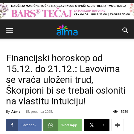
Financijski horoskop od
15.12. do 21.12.: Lavovima
se vraća uloženi trud,
Škorpioni bi se trebali osloniti
na vlastitu intuiciju!
By
Atma
-
15. prosinca 2025.
15759
Facebook
WhatsApp
X