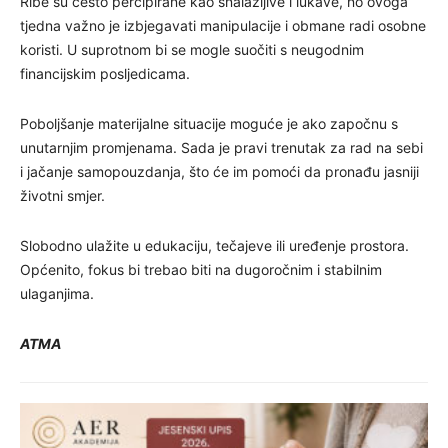
Ribe su često percipirane kao snalažljive i lukave, no ovoga
tjedna važno je izbjegavati manipulacije i obmane radi osobne
koristi. U suprotnom bi se mogle suočiti s neugodnim
financijskim posljedicama.
Poboljšanje materijalne situacije moguće je ako započnu s
unutarnjim promjenama. Sada je pravi trenutak za rad na sebi
i jačanje samopouzdanja, što će im pomoći da pronađu jasniji
životni smjer.
Slobodno ulažite u edukaciju, tečajeve ili uređenje prostora.
Općenito, fokus bi trebao biti na dugoročnim i stabilnim
ulaganjima.
ATMA