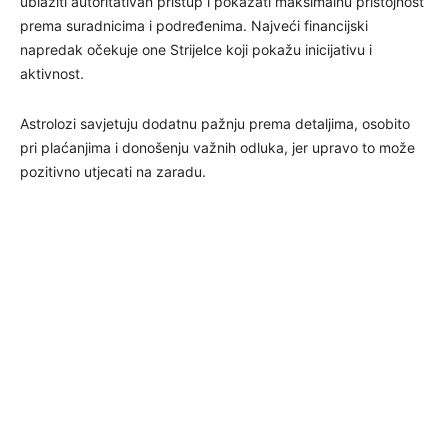
ublažiti autoritativan pristup i pokazati maksimalnu pristojnost
prema suradnicima i podređenima. Najveći financijski
napredak očekuje one Strijelce koji pokažu inicijativu i
aktivnost.
Astrolozi savjetuju dodatnu pažnju prema detaljima, osobito
pri plaćanjima i donošenju važnih odluka, jer upravo to može
pozitivno utjecati na zaradu.