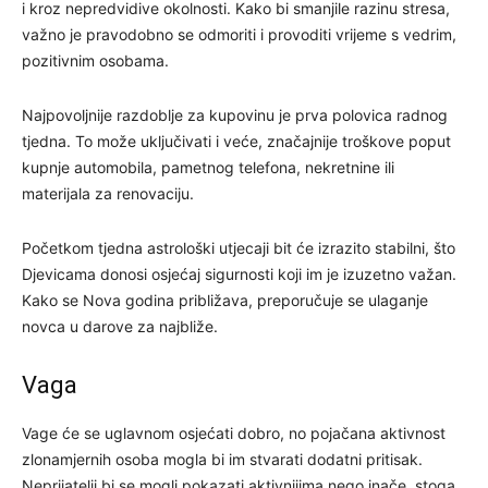
i kroz nepredvidive okolnosti. Kako bi smanjile razinu stresa,
važno je pravodobno se odmoriti i provoditi vrijeme s vedrim,
pozitivnim osobama.
Najpovoljnije razdoblje za kupovinu je prva polovica radnog
tjedna. To može uključivati i veće, značajnije troškove poput
kupnje automobila, pametnog telefona, nekretnine ili
materijala za renovaciju.
Početkom tjedna astrološki utjecaji bit će izrazito stabilni, što
Djevicama donosi osjećaj sigurnosti koji im je izuzetno važan.
Kako se Nova godina približava, preporučuje se ulaganje
novca u darove za najbliže.
Vaga
Vage će se uglavnom osjećati dobro, no pojačana aktivnost
zlonamjernih osoba mogla bi im stvarati dodatni pritisak.
Neprijatelji bi se mogli pokazati aktivnijima nego inače, stoga