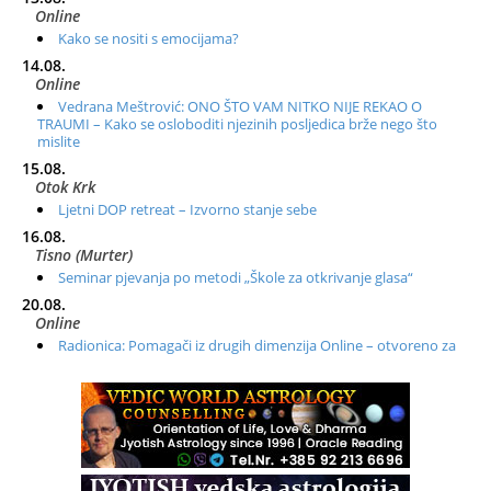
Online
Kako se nositi s emocijama?
14.08.
Online
Vedrana Meštrović: ONO ŠTO VAM NITKO NIJE REKAO O
TRAUMI – Kako se osloboditi njezinih posljedica brže nego što
mislite
15.08.
Otok Krk
Ljetni DOP retreat – Izvorno stanje sebe
16.08.
Tisno (Murter)
Seminar pjevanja po metodi „Škole za otkrivanje glasa“
20.08.
Online
Radionica: Pomagači iz drugih dimenzija Online – otvoreno za
sve
21.08.
Zagreb+Online
Osnovni ThetaHealing® tečaj, Zagreb i Online
22.08.
Zagreb