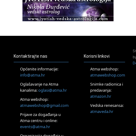
Osnovna radionica za izscjeljivanje pranom (Basic Pranic
Healing course)
Pula
Access BARS®, otpusti stres
23.08.
Pula
Access Energetski Facelift®
24.08.
S
Zagreb
Kontaktirajte nas
Korisni linkovi
b
Pjesma srca / Zagreb
D
Online
Općenite informacije:
Atma webshop:
Tečaj Višeg Vodstva, razvijanja intuicije i Akaša zapisa
info@atma.hr
atmawebshop.com
25.08.
Oglašavanje na Atma
Snimke radionica i
Online
kanalima:
oglasi@atma.hr
predavanja:
Upisi u program Profesionalni hipnoterapeut — nova
generacija kreće 25.08. 2026.
atmazon.hr
Atma webshop:
26.08.
atmawebshop@gmail.com
Vedska renesansa:
Online
atmaveda.hr
Postanite Nositelj Vibracije Nove Zemlje
Prijave za događanja u
Atma centru i online:
27.08.
events@atma.hr
Visoko
Alemka Dauskardt – Jednodnevna radionica sistemskih
Organizacija događaja u