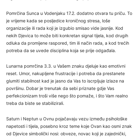
Pomrčina Sunca u Vodenjaku 17.2. dodatno otvara tu priču. To
je vrijeme kada se posljedice kroničnog stresa, loše
organizacije ili rada koji je izgubio smisao vide jasnije. Kod
nekih Djevica to može biti konkretan signal tijela, kod drugih
odluka da promijene raspored, tim ili način rada, a kod trećih
potreba da se uvede disciplina koja se prije odgađala.
Lunarna pomrčina 3.3. u Vašem znaku djeluje kao emotivni
reset. Umor, nakupljene frustracije i potreba da prestanete
glumiti stabilnost kad je jasno da Vas to iscrpljuje izlaze na
površinu. Dobar je trenutak da sebi priznate gdje Vas
perfekcionizam troši više nego što pomaže, i što Vam realno
treba da biste se stabilizirali.
Saturn i Neptun u Ovnu pojačavaju vezu između psihološke
napetosti i tijela, posebno kroz teme koje Ovan kao osmi znak
od Djevice simbolički nosi: obveze, novac koji je zajednički,