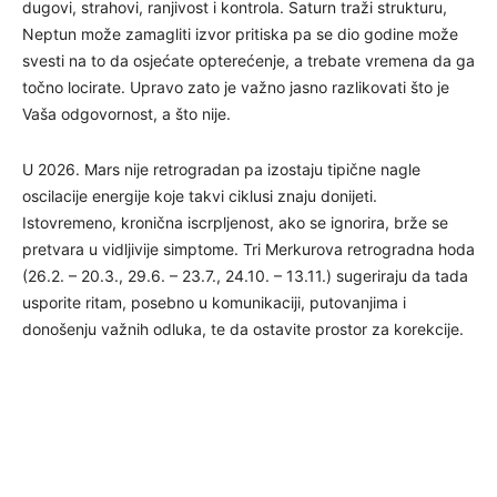
dugovi, strahovi, ranjivost i kontrola. Saturn traži strukturu,
Neptun može zamagliti izvor pritiska pa se dio godine može
svesti na to da osjećate opterećenje, a trebate vremena da ga
točno locirate. Upravo zato je važno jasno razlikovati što je
Vaša odgovornost, a što nije.
U 2026. Mars nije retrogradan pa izostaju tipične nagle
oscilacije energije koje takvi ciklusi znaju donijeti.
Istovremeno, kronična iscrpljenost, ako se ignorira, brže se
pretvara u vidljivije simptome. Tri Merkurova retrogradna hoda
(26.2. – 20.3., 29.6. – 23.7., 24.10. – 13.11.) sugeriraju da tada
usporite ritam, posebno u komunikaciji, putovanjima i
donošenju važnih odluka, te da ostavite prostor za korekcije.