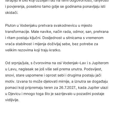
terapiju ili bilo koji ozbiljan rad na temi odgovornosti, ranjivosti
i povjerenja, posebno tamo gdje se godinama ponavljaju isti
okidači.
Pluton u Vodenjaku pretvara svakodnevicu u mjesto
transformacije. Male navike, način rada, odmor, san, prehrana
i ritam postaju ključni. Dosljednost u sitnicama s vremenom
vraća stabilnost i mijenja doživljaj sebe, bez potrebe za
velikim rezovima koji traju kratko.
Od srpnja/jula, s čvorovima na osi Vodenjak–Lav i s Jupiterom
u Lavu, naglasak se još više seli prema unutra. Podsvijest,
snovi, stare uspomene i oprost sebi i drugima postaju jači
motiv. Izvana to može djelovati mirnije, a iznutra se događaju
pomaci koji pripremaju teren za 26.7.2027., kada Jupiter ulazi
u Djevicu i mnogo toga što je sazrijevalo u pozadini postaje
vidljivije.