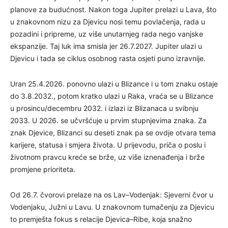
planove za budućnost. Nakon toga Jupiter prelazi u Lava, što
u znakovnom nizu za Djevicu nosi temu povlačenja, rada u
pozadini i pripreme, uz više unutarnjeg rada nego vanjske
ekspanzije. Taj luk ima smisla jer 26.7.2027. Jupiter ulazi u
Djevicu i tada se ciklus osobnog rasta osjeti puno izravnije.
Uran 25.4.2026. ponovno ulazi u Blizance i u tom znaku ostaje
do 3.8.2032., potom kratko ulazi u Raka, vraća se u Blizance
u prosincu/decembru 2032. i izlazi iz Blizanaca u svibnju
2033. U 2026. se učvršćuje u prvim stupnjevima znaka. Za
znak Djevice, Blizanci su deseti znak pa se ovdje otvara tema
karijere, statusa i smjera života. U prijevodu, priča o poslu i
životnom pravcu kreće se brže, uz više iznenađenja i brže
promjene prioriteta.
Od 26.7. čvorovi prelaze na os Lav–Vodenjak: Sjeverni čvor u
Vodenjaku, Južni u Lavu. U znakovnom tumačenju za Djevicu
to premješta fokus s relacije Djevica–Ribe, koja snažno