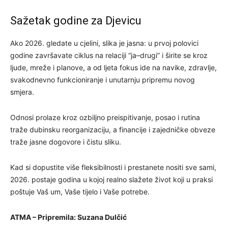
Sažetak godine za Djevicu
Ako 2026. gledate u cjelini, slika je jasna: u prvoj polovici
godine završavate ciklus na relaciji “ja–drugi” i širite se kroz
ljude, mreže i planove, a od ljeta fokus ide na navike, zdravlje,
svakodnevno funkcioniranje i unutarnju pripremu novog
smjera.
Odnosi prolaze kroz ozbiljno preispitivanje, posao i rutina
traže dubinsku reorganizaciju, a financije i zajedničke obveze
traže jasne dogovore i čistu sliku.
Kad si dopustite više fleksibilnosti i prestanete nositi sve sami,
2026. postaje godina u kojoj realno slažete život koji u praksi
poštuje Vaš um, Vaše tijelo i Vaše potrebe.
ATMA – Pripremila: Suzana Dulčić