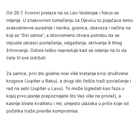
Od 26.7. čvorovi prelaze na os Lav–Vodenjak i fokus se
mijenja. U znakovnom tumačenju za Djevicu to pojačava temu
svakodnevne suradnje i navika, granica, obaveza i načina na
koji se “živi odnos”, a istovremeno otvara potrebu da se
otpuste obrasci povlačenja, odgađanja, skrivanja ili tihog
žrtvovanja. Odnos teško napreduje kad se oslanja na to da
ćete Vi sve izdržati.
Za samce, prvi dio godine nosi više kretanja kroz društvene
krugove (Jupiter u Raku), a drugi dio češće traži povlačenje i
rad na sebi (Jupiter u Lavu). To može izgledati kao faza u
kojoj prvo jasnije prepoznajete što Vas više ne privlači, a
kasnije birate kvalitetu i mir, umjesto ulazaka u priče koje od
početka traže previše kompromisa.