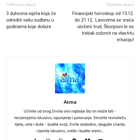
Prethodna objava
Slijedeća objava
3 duhovna ispita koja će
Financijski horoskop od 15.12.
odrediti vašu sudbinu u
do 21.12.: Lavovima se vraća
godinama koje dolaze
uloženi trud, Škorpioni bi se
trebali osloniti na vlastitu
intuiciju!
Atma
Učinite od svog života ono najbolje što on može biti -
nevjerojatno iskustvo, ispunjenje i putovanje. Stvorite ravnotežu
tijela, uma i duše - budite svoji, živite slobodno, njegujte znanje,
cijenite iskustvo, volite i budite sretni...