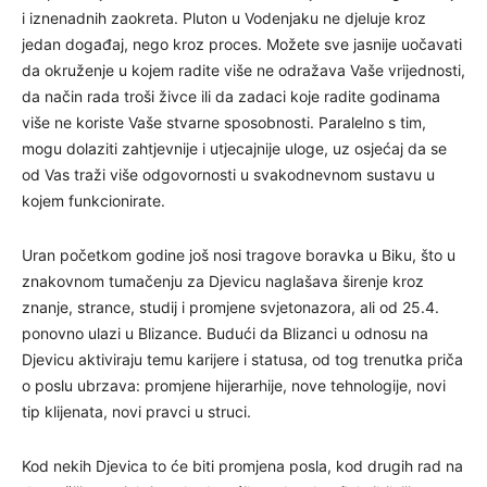
i iznenadnih zaokreta. Pluton u Vodenjaku ne djeluje kroz
jedan događaj, nego kroz proces. Možete sve jasnije uočavati
da okruženje u kojem radite više ne odražava Vaše vrijednosti,
da način rada troši živce ili da zadaci koje radite godinama
više ne koriste Vaše stvarne sposobnosti. Paralelno s tim,
mogu dolaziti zahtjevnije i utjecajnije uloge, uz osjećaj da se
od Vas traži više odgovornosti u svakodnevnom sustavu u
kojem funkcionirate.
Uran početkom godine još nosi tragove boravka u Biku, što u
znakovnom tumačenju za Djevicu naglašava širenje kroz
znanje, strance, studij i promjene svjetonazora, ali od 25.4.
ponovno ulazi u Blizance. Budući da Blizanci u odnosu na
Djevicu aktiviraju temu karijere i statusa, od tog trenutka priča
o poslu ubrzava: promjene hijerarhije, nove tehnologije, novi
tip klijenata, novi pravci u struci.
Kod nekih Djevica to će biti promjena posla, kod drugih rad na