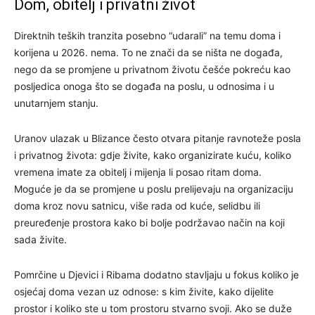
Dom, obitelj i privatni život
Direktnih teških tranzita posebno “udarali” na temu doma i
korijena u 2026. nema. To ne znači da se ništa ne događa,
nego da se promjene u privatnom životu češće pokreću kao
posljedica onoga što se događa na poslu, u odnosima i u
unutarnjem stanju.
Uranov ulazak u Blizance često otvara pitanje ravnoteže posla
i privatnog života: gdje živite, kako organizirate kuću, koliko
vremena imate za obitelj i mijenja li posao ritam doma.
Moguće je da se promjene u poslu prelijevaju na organizaciju
doma kroz novu satnicu, više rada od kuće, selidbu ili
preuređenje prostora kako bi bolje podržavao način na koji
sada živite.
Pomrčine u Djevici i Ribama dodatno stavljaju u fokus koliko je
osjećaj doma vezan uz odnose: s kim živite, kako dijelite
prostor i koliko ste u tom prostoru stvarno svoji. Ako se duže