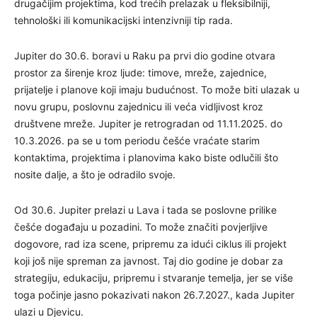
drugačijim projektima, kod trećih prelazak u fleksibilniji,
tehnološki ili komunikacijski intenzivniji tip rada.
Jupiter do 30.6. boravi u Raku pa prvi dio godine otvara
prostor za širenje kroz ljude: timove, mreže, zajednice,
prijatelje i planove koji imaju budućnost. To može biti ulazak u
novu grupu, poslovnu zajednicu ili veća vidljivost kroz
društvene mreže. Jupiter je retrogradan od 11.11.2025. do
10.3.2026. pa se u tom periodu češće vraćate starim
kontaktima, projektima i planovima kako biste odlučili što
nosite dalje, a što je odradilo svoje.
Od 30.6. Jupiter prelazi u Lava i tada se poslovne prilike
češće događaju u pozadini. To može značiti povjerljive
dogovore, rad iza scene, pripremu za idući ciklus ili projekt
koji još nije spreman za javnost. Taj dio godine je dobar za
strategiju, edukaciju, pripremu i stvaranje temelja, jer se više
toga počinje jasno pokazivati nakon 26.7.2027., kada Jupiter
ulazi u Djevicu.