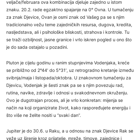
veljače/februara ova kombinacija djeluje zajedno u istom
znaku. 20.2. rade egzaktno spajanje na 0° Ovna. U tumačenju
za znak Djevice, Ovan je osmi znak od Vašeg pa se s njim
tradicionalno vežu teme zajedničkih resursa, dugova, kredita,
nasljedstava, ali i psihološke bliskosti, strahova i kontrole. Tu
se traži ozbiljnost, jasne granice i vrlo iskren pogled u ono što
je do sada ostajalo u pozadini.
Pluton je cijelu godinu u ranim stupnjevima Vodenjaka, kreće
se približno od 2°44′ do 5°31′, uz retrogradno kretanje između
svibnja/maja i listopada/oktobra. U znakovnom tumačenju za
Djevicu, Vodenjak je šesti znak pa se s njim povezuju rad,
rutina, navike, zdravlje i odnosi u svakodnevnom okruženju.
Ovo je dugotrajan proces, ali je vrlo konkretan: mijenja se
način na koji organizirate život, kako raspoređujete energiju i
što više ne želite nositi u “svaki dan”.
Jupiter je do 30.6. u Raku, a u odnosu na znak Djevice Rak se
veže uz širenje kroz prijatelje, mreže, timove, zajednice i