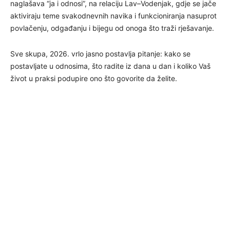
naglašava “ja i odnosi”, na relaciju Lav–Vodenjak, gdje se jače
aktiviraju teme svakodnevnih navika i funkcioniranja nasuprot
povlačenju, odgađanju i bijegu od onoga što traži rješavanje.
Sve skupa, 2026. vrlo jasno postavlja pitanje: kako se
postavljate u odnosima, što radite iz dana u dan i koliko Vaš
život u praksi podupire ono što govorite da želite.