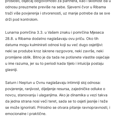
prošlosti, osjećaj odgovornosti za partnera, kao i sklonost da u
odnosu preuzmete previše na sebe. Sjeverni čvor u Ribama
traži više povjerenja i otvorenosti, uz manje potrebe da se sve
drži pod kontrolom.
Lunarna pomrčina 3.3. u Vašem znaku i pomrčina Mjeseca
28.8. u Ribama dodatno naglašavaju ovu priču. Oko tih
datuma mogu kulminirati odnosi koji su već dugo osjetljivi:
neki se prodube kroz iskrene razgovore, neki završe, neki
promijene oblik. Bitno je da tada ne potisnete vlastite osjećaje
u ime razuma, jer su to periodi kada tijelo i intuicija postaju
glasniji.
Saturn i Neptun u Ovnu naglašavaju intimniji sloj odnosa:
povjerenje, ranjivost, dijeljenje resursa, zajedničke odluke o
novcu, stanovanju i ulaganjima. Ako je dinamika u vezi takva
da jedna strana nosi veći teret, sada se to osjeti jasnije i teže
se može ignorirati. Prirodno se otvara pitanje ravnopravnosti, i
emocionalne i praktične.