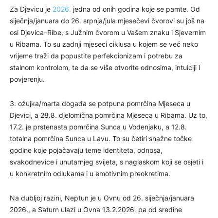
Za Djevicu je
2026.
jedna od onih godina koje se pamte. Od
siječnja/januara do 26. srpnja/jula mjesečevi čvorovi su još na
osi Djevica–Ribe, s Južnim čvorom u Vašem znaku i Sjevernim
u Ribama. To su zadnji mjeseci ciklusa u kojem se već neko
vrijeme traži da popustite perfekcionizam i potrebu za
stalnom kontrolom, te da se više otvorite odnosima, intuiciji i
povjerenju.
3. ožujka/marta događa se potpuna pomrčina Mjeseca u
Djevici, a 28.8. djelomična pomrčina Mjeseca u Ribama. Uz to,
17.2. je prstenasta pomrčina Sunca u Vodenjaku, a 12.8.
totalna pomrčina Sunca u Lavu. To su četiri snažne točke
godine koje pojačavaju teme identiteta, odnosa,
svakodnevice i unutarnjeg svijeta, s naglaskom koji se osjeti i
u konkretnim odlukama i u emotivnim preokretima.
Na dubljoj razini, Neptun je u Ovnu od 26. siječnja/januara
2026., a Saturn ulazi u Ovna 13.2.2026. pa od sredine