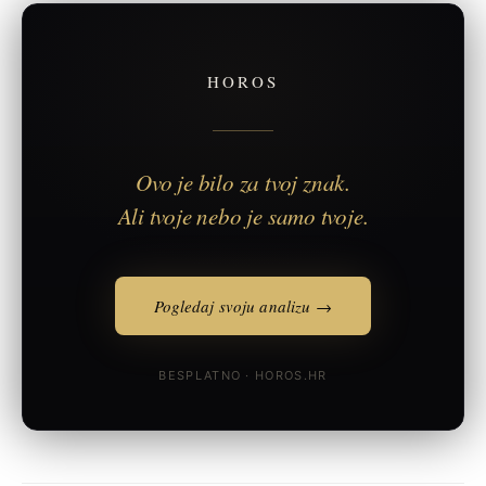
HOROS
Ovo je bilo za tvoj znak.
Ali tvoje nebo je samo tvoje.
Pogledaj svoju analizu →
BESPLATNO · HOROS.HR