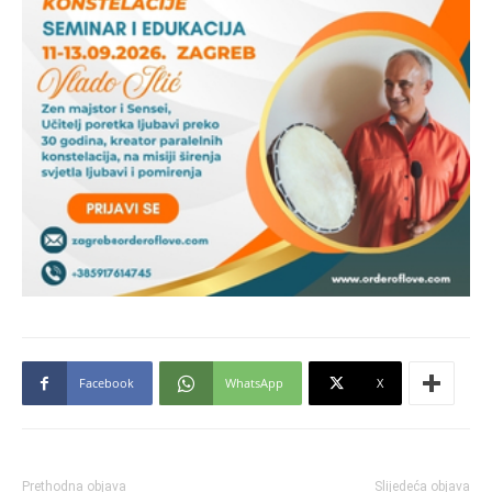
Facebook
WhatsApp
X
Prethodna objava
Slijedeća objava