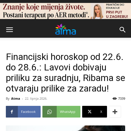
Financijski horoskop od 22.6.
do 28.6.: Lavovi dobivaju
priliku za suradnju, Ribama se
otvaraju prilike za zaradu!
By
Atma
-
22. lipnja 2026.
7339
Facebook
WhatsApp
X