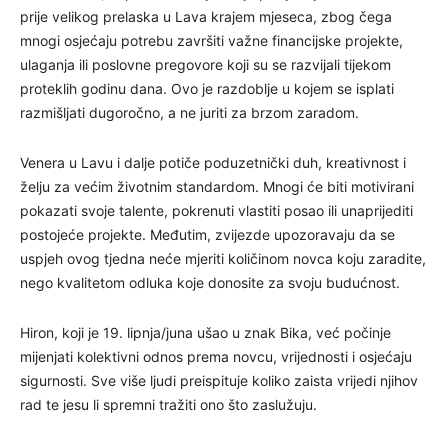
prije velikog prelaska u Lava krajem mjeseca, zbog čega
mnogi osjećaju potrebu završiti važne financijske projekte,
ulaganja ili poslovne pregovore koji su se razvijali tijekom
proteklih godinu dana. Ovo je razdoblje u kojem se isplati
razmišljati dugoročno, a ne juriti za brzom zaradom.
Venera u Lavu i dalje potiče poduzetnički duh, kreativnost i
želju za većim životnim standardom. Mnogi će biti motivirani
pokazati svoje talente, pokrenuti vlastiti posao ili unaprijediti
postojeće projekte. Međutim, zvijezde upozoravaju da se
uspjeh ovog tjedna neće mjeriti količinom novca koju zaradite,
nego kvalitetom odluka koje donosite za svoju budućnost.
Hiron, koji je 19. lipnja/juna ušao u znak Bika, već počinje
mijenjati kolektivni odnos prema novcu, vrijednosti i osjećaju
sigurnosti. Sve više ljudi preispituje koliko zaista vrijedi njihov
rad te jesu li spremni tražiti ono što zaslužuju.