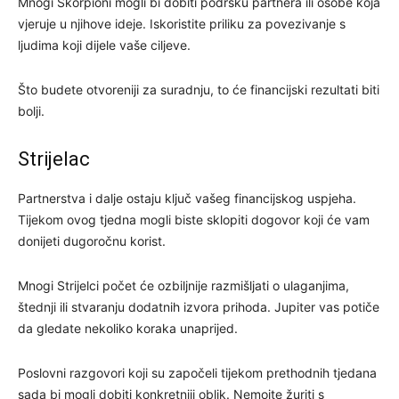
Mnogi Škorpioni mogli bi dobiti podršku partnera ili osobe koja
vjeruje u njihove ideje. Iskoristite priliku za povezivanje s
ljudima koji dijele vaše ciljeve.
Što budete otvoreniji za suradnju, to će financijski rezultati biti
bolji.
Strijelac
Partnerstva i dalje ostaju ključ vašeg financijskog uspjeha.
Tijekom ovog tjedna mogli biste sklopiti dogovor koji će vam
donijeti dugoročnu korist.
Mnogi Strijelci počet će ozbiljnije razmišljati o ulaganjima,
štednji ili stvaranju dodatnih izvora prihoda. Jupiter vas potiče
da gledate nekoliko koraka unaprijed.
Poslovni razgovori koji su započeli tijekom prethodnih tjedana
sada bi mogli dobiti konkretniji oblik. Nemojte žuriti s