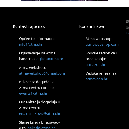
Access BARS®, otpusti stres
23.08.
Pula
Access Energetski Facelift®
S
24.08.
Kontaktirajte nas
Korisni linkovi
b
Zagreb
D
Pjesma srca / Zagreb
Općenite informacije:
Atma webshop:
Online
info@atma.hr
atmawebshop.com
Tečaj Višeg Vodstva, razvijanja intuicije i Akaša zapisa
Oglašavanje na Atma
Snimke radionica i
26.08.
kanalima:
oglasi@atma.hr
predavanja:
Online
atmazon.hr
Postanite Nositelj Vibracije Nove Zemlje
Atma webshop:
atmawebshop@gmail.com
Vedska renesansa:
27.08.
Visoko
atmaveda.hr
Prijave za događanja u
Alemka Dauskardt – Jednodnevna radionica sistemskih
Atma centru i online:
konstelacija
events@atma.hr
29.08.
Zagreb
Organizacija događaja u
HOD PO ŽERAVICI – Seminar koji mijenja tijelo, duh i um
Atma centru:
SoulFest – Festival glazbe, mudrosti i zajedništva
ena.milinković@atma.hr
30.08.
Slanje knjiga Bhagavad-
Zagreb
gita:
paketi@atma.hr