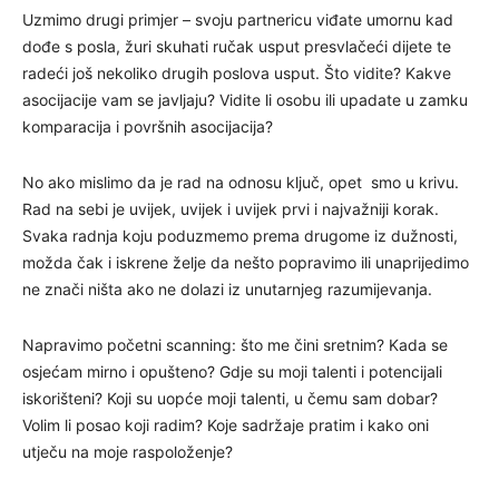
Uzmimo drugi primjer – svoju partnericu viđate umornu kad
dođe s posla, žuri skuhati ručak usput presvlačeći dijete te
radeći još nekoliko drugih poslova usput. Što vidite? Kakve
asocijacije vam se javljaju? Vidite li osobu ili upadate u zamku
komparacija i površnih asocijacija?
No ako mislimo da je rad na odnosu ključ, opet smo u krivu.
Rad na sebi je uvijek, uvijek i uvijek prvi i najvažniji korak.
Svaka radnja koju poduzmemo prema drugome iz dužnosti,
možda čak i iskrene želje da nešto popravimo ili unaprijedimo
ne znači ništa ako ne dolazi iz unutarnjeg razumijevanja.
Napravimo početni scanning: što me čini sretnim? Kada se
osjećam mirno i opušteno? Gdje su moji talenti i potencijali
iskorišteni? Koji su uopće moji talenti, u čemu sam dobar?
Volim li posao koji radim? Koje sadržaje pratim i kako oni
utječu na moje raspoloženje?