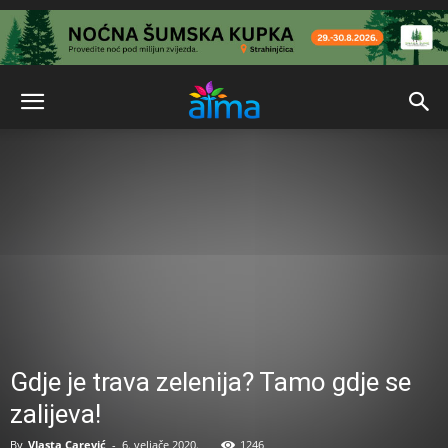
Gdje je trava zelenija? Tamo gdje se
zalijeva!
By
Vlasta Carević
-
6. veljače 2020.
1246