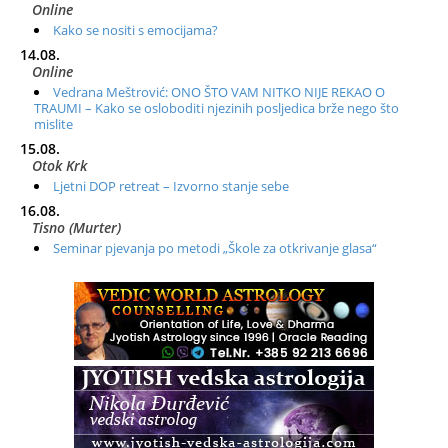
Online
Kako se nositi s emocijama?
14.08.
Online
Vedrana Meštrović: ONO ŠTO VAM NITKO NIJE REKAO O
TRAUMI – Kako se osloboditi njezinih posljedica brže nego što
mislite
15.08.
Otok Krk
Ljetni DOP retreat – Izvorno stanje sebe
16.08.
Tisno (Murter)
Seminar pjevanja po metodi „Škole za otkrivanje glasa“
20.08.
Online
Radionica: Pomagači iz drugih dimenzija Online – otvoreno za
sve
21.08.
Zagreb+Online
Osnovni ThetaHealing® tečaj, Zagreb i Online
22.08.
Pula