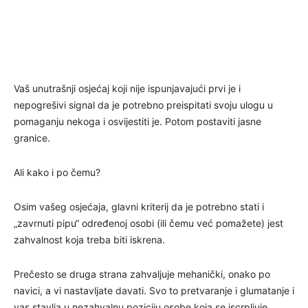
Vaš unutrašnji osjećaj koji nije ispunjavajući prvi je i
nepogrešivi signal da je potrebno preispitati svoju ulogu u
pomaganju nekoga i osvijestiti je. Potom postaviti jasne
granice.
Ali kako i po čemu?
Osim vašeg osjećaja, glavni kriterij da je potrebno stati i
„zavrnuti pipu“ određenoj osobi (ili čemu već pomažete) jest
zahvalnost koja treba biti iskrena.
Prečesto se druga strana zahvaljuje mehanički, onako po
navici, a vi nastavljate davati. Svo to pretvaranje i glumatanje i
vas stavlja u nezahvalnu poziciju osobe koja se iscrpljuje