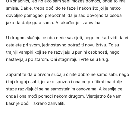
U konačnici, jedino ako sam sebi možeš pomoći, onda to ima
smisla. Dakle, treba doći do te faze i nakon što joj je netko
dovoljno pomogao, prepoznati da je sad dovoljno ta osoba
jaka da dalje gura sama. A također je i zahvalna.
U drugom slučaju, osoba neće sazrijeti, nego će kad vidi da vi
ostajete pri svom, jednostavno potražiti novu žrtvu. To su
trajniji vampiri koji se ne razvijaju u punini osobnosti, nego
nastavljaju po starom. Oni stagniraju i vrte se u krug.
Zapamtite da u prvom slučaju činite dobro ne samo sebi, nego
i toj drugoj osobi, jer ako spozna i ona će profitirati na dulje
staze razvijajući se na samostalnim osnovama. A kasnije će
onda i ona moći pomoći nekom drugom. Vjerojatno će vam
kasnije doći i iskreno zahvaliti.