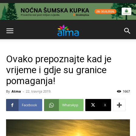
Ovako prepoznajte kad je
vrijeme i gdje su granice
pomaganja!
By
Atma
-
22. travnja 2019.
1667
Facebook
WhatsApp
X