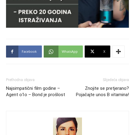
Facebook
WhatsApp
X
Prethodna objava
Slijedeća objava
Najsimpatični film godine –
Znojite se pretjerano?
Agent o1o – Bond je prošlost
Pojačajte unos B vitamina!