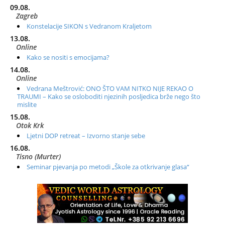
09.08.
Zagreb
Konstelacije SIKON s Vedranom Kraljetom
13.08.
Online
Kako se nositi s emocijama?
14.08.
Online
Vedrana Meštrović: ONO ŠTO VAM NITKO NIJE REKAO O
TRAUMI – Kako se osloboditi njezinih posljedica brže nego što
mislite
15.08.
Otok Krk
Ljetni DOP retreat – Izvorno stanje sebe
16.08.
Tisno (Murter)
Seminar pjevanja po metodi „Škole za otkrivanje glasa“
20.08.
Online
Radionica: Pomagači iz drugih dimenzija Online – otvoreno za
sve
21.08.