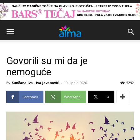
Govorili su mi da je
nemoguće
By
Sunčana Iva - Iva Jovanović
-
10. lipnja 2026.
5292
Facebook
WhatsApp
X