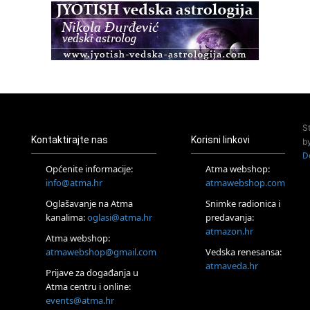
Zagreb+Online
Osnovni ThetaHealing® tečaj, Zagreb i Online
22.08.
Pula
Access BARS®, otpusti stres
23.08.
Pula
Access Energetski Facelift®
24.08.
S
Zagreb
Kontaktirajte nas
Korisni linkovi
b
Pjesma srca / Zagreb
D
Online
Općenite informacije:
Atma webshop:
Tečaj Višeg Vodstva, razvijanja intuicije i Akaša zapisa
info@atma.hr
atmawebshop.com
26.08.
Oglašavanje na Atma
Snimke radionica i
Online
kanalima:
oglasi@atma.hr
predavanja:
Postanite Nositelj Vibracije Nove Zemlje
atmazon.hr
27.08.
Atma webshop:
Visoko
atmawebshop@gmail.com
Vedska renesansa:
Alemka Dauskardt – Jednodnevna radionica sistemskih
atmaveda.hr
Prijave za događanja u
konstelacija
Atma centru i online:
29.08.
events@atma.hr
Zagreb