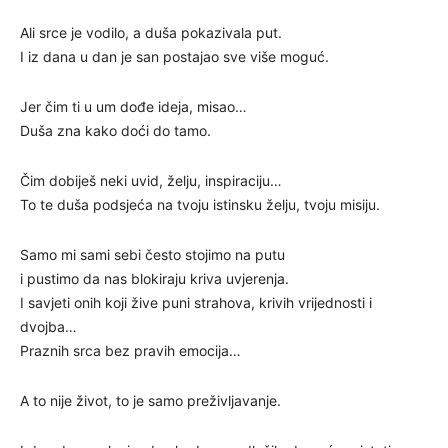
Ali srce je vodilo, a duša pokazivala put.
I iz dana u dan je san postajao sve više moguć.
Jer čim ti u um dođe ideja, misao…
Duša zna kako doći do tamo.
Čim dobiješ neki uvid, želju, inspiraciju…
To te duša podsjeća na tvoju istinsku želju, tvoju misiju.
Samo mi sami sebi često stojimo na putu
i pustimo da nas blokiraju kriva uvjerenja.
I savjeti onih koji žive puni strahova, krivih vrijednosti i
dvojba…
Praznih srca bez pravih emocija…
A to nije život, to je samo preživljavanje.