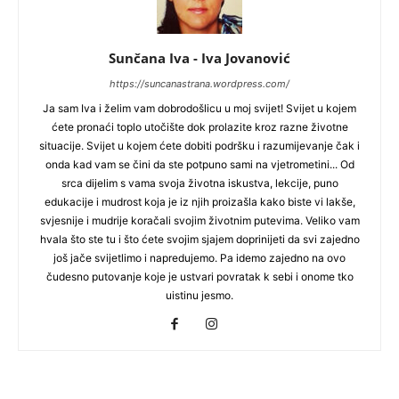
Sunčana Iva - Iva Jovanović
https://suncanastrana.wordpress.com/
Ja sam Iva i želim vam dobrodošlicu u moj svijet! Svijet u kojem
ćete pronaći toplo utočište dok prolazite kroz razne životne
situacije. Svijet u kojem ćete dobiti podršku i razumijevanje čak i
onda kad vam se čini da ste potpuno sami na vjetrometini... Od
srca dijelim s vama svoja životna iskustva, lekcije, puno
edukacije i mudrost koja je iz njih proizašla kako biste vi lakše,
svjesnije i mudrije koračali svojim životnim putevima. Veliko vam
hvala što ste tu i što ćete svojim sjajem doprinijeti da svi zajedno
još jače svijetlimo i napredujemo. Pa idemo zajedno na ovo
čudesno putovanje koje je ustvari povratak k sebi i onome tko
uistinu jesmo.