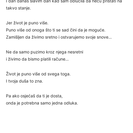
I dan danas slavim dan kad sam odlučila da neću pristati na
takvo stanje.
Jer život je puno više.
Puno više od onoga što ti se sad čini da je moguće.
Zamišljen da živimo sretno i ostvarujemo svoje snove…
Ne da samo puzimo kroz njega nesretni
i živimo da bismo platili račune…
Život je puno više od svega toga.
I tvoja duša to zna.
Pa ako osjećaš da ti je dosta,
onda je potrebna samo jedna odluka.