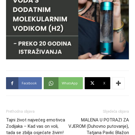
Facebook
WhatsApp
X
Prethodna objava
Slijedeća objava
Tajni život najvećeg emotivca
MALENA U POTRAZI ZA
Zodijaka – Kad vas on voli,
VJEROM (Duhovno putovanje),
tada se zbilja osjećate živim!
Tatjana Pavlic Blažon