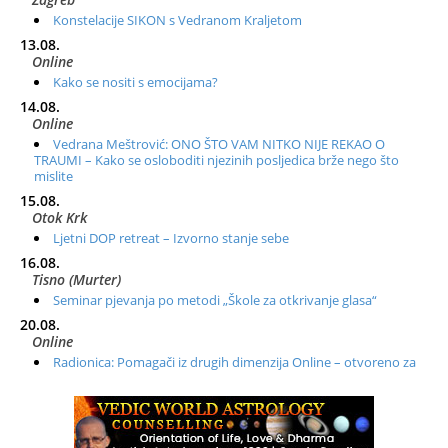
Konstelacije SIKON s Vedranom Kraljetom
13.08.
Online
Kako se nositi s emocijama?
14.08.
Online
Vedrana Meštrović: ONO ŠTO VAM NITKO NIJE REKAO O
TRAUMI – Kako se osloboditi njezinih posljedica brže nego što
mislite
15.08.
Otok Krk
Ljetni DOP retreat – Izvorno stanje sebe
16.08.
Tisno (Murter)
Seminar pjevanja po metodi „Škole za otkrivanje glasa“
20.08.
Online
Radionica: Pomagači iz drugih dimenzija Online – otvoreno za
sve
21.08.
Zagreb+Online
Osnovni ThetaHealing® tečaj, Zagreb i Online