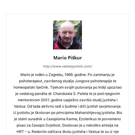
Mario Piškur
http://www.vedskijyotish.com/
Mario je rođen u Zagrebu, 1969. godine. Po zanimanju je
psihoterapeut, završenog studija Jungove psihoterapije te
homeopatski liječnik. Tijekom svojih putovanja po Indiji upoznao
je vedskog pandita dr. Chandulala S. Patela te je pod njegovim
mentorstvom 2001. godine uspješno završio studij jyotisha i
Vastua. Od tada aktivno radi s ljudima i drži jyotish savjetovanja.
U jyotishu je školovan po principima Maharishijevog jyotisha. Bio
je stalni suradnik u časopisima Karma, Ezoterikus te povremeno
pisao za časopis Svjetlost. Gostovao je u nekoliko emisija na
HRT – u. Redovito održava školu jyotisha i Vastua te su iz nje