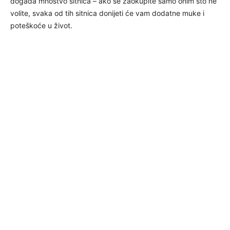
događa mnoštvo sitnica – ako se zaokupite samo onim što ne
volite, svaka od tih sitnica donijeti će vam dodatne muke i
poteškoće u život.