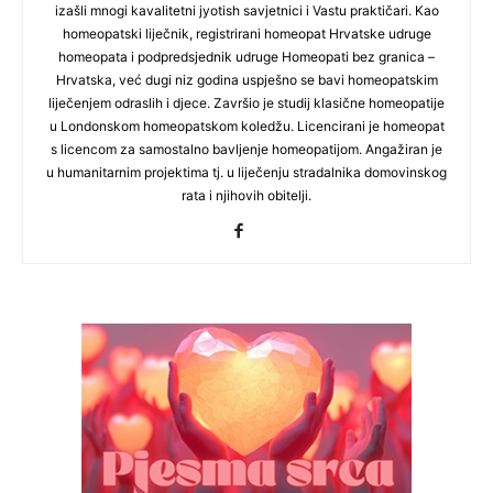
izašli mnogi kavalitetni jyotish savjetnici i Vastu praktičari. Kao
homeopatski liječnik, registrirani homeopat Hrvatske udruge
homeopata i podpredsjednik udruge Homeopati bez granica –
Hrvatska, već dugi niz godina uspješno se bavi homeopatskim
liječenjem odraslih i djece. Završio je studij klasične homeopatije
u Londonskom homeopatskom koledžu. Licencirani je homeopat
s licencom za samostalno bavljenje homeopatijom. Angažiran je
u humanitarnim projektima tj. u liječenju stradalnika domovinskog
rata i njihovih obitelji.