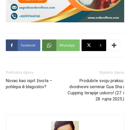
Facebook
WhatsApp
X
Prethodna objava
Slijedeća objava
Novac kao ispit života –
Produbite svoju praksu:
pohlepa ili blagoslov?
dvodnevni seminar Gua Sha i
Cupping terapije uskoro! (27. i
28. rujna 2025.)