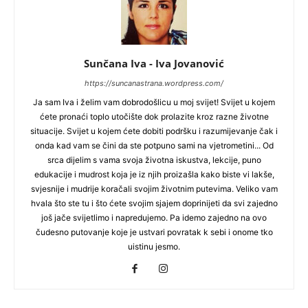
Sunčana Iva - Iva Jovanović
https://suncanastrana.wordpress.com/
Ja sam Iva i želim vam dobrodošlicu u moj svijet! Svijet u kojem
ćete pronaći toplo utočište dok prolazite kroz razne životne
situacije. Svijet u kojem ćete dobiti podršku i razumijevanje čak i
onda kad vam se čini da ste potpuno sami na vjetrometini... Od
srca dijelim s vama svoja životna iskustva, lekcije, puno
edukacije i mudrost koja je iz njih proizašla kako biste vi lakše,
svjesnije i mudrije koračali svojim životnim putevima. Veliko vam
hvala što ste tu i što ćete svojim sjajem doprinijeti da svi zajedno
još jače svijetlimo i napredujemo. Pa idemo zajedno na ovo
čudesno putovanje koje je ustvari povratak k sebi i onome tko
uistinu jesmo.