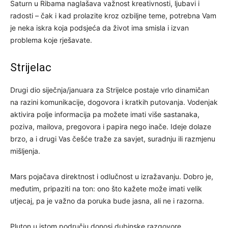
Saturn u Ribama naglašava važnost kreativnosti, ljubavi i
radosti – čak i kad prolazite kroz ozbiljne teme, potrebna Vam
je neka iskra koja podsjeća da život ima smisla i izvan
problema koje rješavate.
Strijelac
Drugi dio siječnja/januara za Strijelce postaje vrlo dinamičan
na razini komunikacije, dogovora i kratkih putovanja. Vodenjak
aktivira polje informacija pa možete imati više sastanaka,
poziva, mailova, pregovora i papira nego inače. Ideje dolaze
brzo, a i drugi Vas češće traže za savjet, suradnju ili razmjenu
mišljenja.
Mars pojačava direktnost i odlučnost u izražavanju. Dobro je,
međutim, pripaziti na ton: ono što kažete može imati velik
utjecaj, pa je važno da poruka bude jasna, ali ne i razorna.
Pluton u istom području donosi dubinske razgovore,