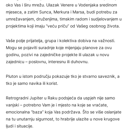
oko Vas i širu mrežu. Ulazak Venere u Vodenjaka sredinom
mjeseca, a zatim Sunca, Merkura i Marsa, budi potrebu za
umrežavanjem, druženjima, timskim radom i sudjelovanjem u
projektima koji imaju “veću priču” od Vašeg osobnog života.
Vaše polje prijatelja, grupa i kolektiva dobiva na važnosti.
Mogu se pojaviti suradnje koje mijenjaju planove za ovu
godinu, pozivi na zajedničke projekte ili ulazak u novu
zajednicu – poslovnu, interesnu ili duhovnu.
Pluton u istom području pokazuje tko je stvarno saveznik, a
tko je samo navika ili korist.
Retrogradni Jupiter u Raku podsjeća da uspjeh nije samo
vanjski – potrebno Vam je i mjesto na koje se vraćate,
emocionalna “baza” koja Vas podržava. Što se više oslanjate
na tu unutarnju sigurnost, to hrabrije ulazite u nove krugove
ljudi i situacije.