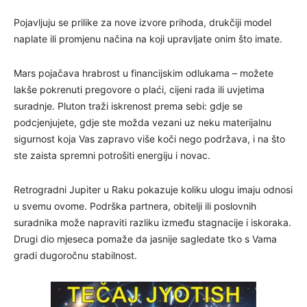
Pojavljuju se prilike za nove izvore prihoda, drukčiji model
naplate ili promjenu načina na koji upravljate onim što imate.
Mars pojačava hrabrost u financijskim odlukama – možete
lakše pokrenuti pregovore o plaći, cijeni rada ili uvjetima
suradnje. Pluton traži iskrenost prema sebi: gdje se
podcjenjujete, gdje ste možda vezani uz neku materijalnu
sigurnost koja Vas zapravo više koči nego podržava, i na što
ste zaista spremni potrošiti energiju i novac.
Retrogradni Jupiter u Raku pokazuje koliku ulogu imaju odnosi
u svemu ovome. Podrška partnera, obitelji ili poslovnih
suradnika može napraviti razliku između stagnacije i iskoraka.
Drugi dio mjeseca pomaže da jasnije sagledate tko s Vama
gradi dugoročnu stabilnost.