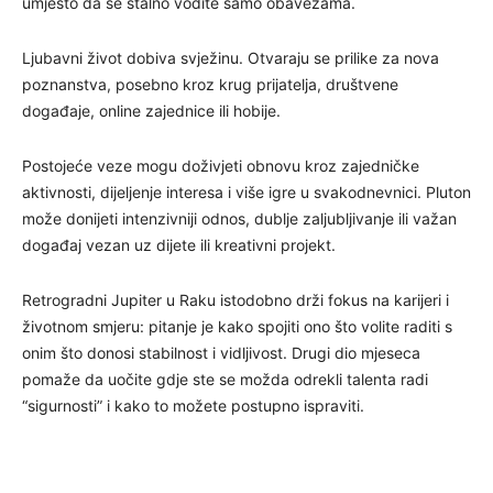
umjesto da se stalno vodite samo obavezama.
Ljubavni život dobiva svježinu. Otvaraju se prilike za nova
poznanstva, posebno kroz krug prijatelja, društvene
događaje, online zajednice ili hobije.
Postojeće veze mogu doživjeti obnovu kroz zajedničke
aktivnosti, dijeljenje interesa i više igre u svakodnevnici. Pluton
može donijeti intenzivniji odnos, dublje zaljubljivanje ili važan
događaj vezan uz dijete ili kreativni projekt.
Retrogradni Jupiter u Raku istodobno drži fokus na karijeri i
životnom smjeru: pitanje je kako spojiti ono što volite raditi s
onim što donosi stabilnost i vidljivost. Drugi dio mjeseca
pomaže da uočite gdje ste se možda odrekli talenta radi
“sigurnosti” i kako to možete postupno ispraviti.