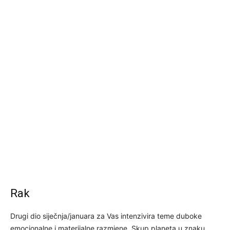
Rak
Drugi dio siječnja/januara za Vas intenzivira teme duboke
emocionalne i materijalne razmjene. Skup planeta u znaku