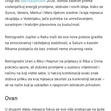
Drugi dio
siječnja/januara
2026. donosi zaokret prema
vodenjačkoj energiji promjene, slobode i novih ideja. Kako se
Sunce, Venera, Merkur i Mars tijekom sredine i kraja mjeseca
okupljaju u Vodenjaku, jača potreba za umrežavanjem,
suradnjom i hrabrijim planovima za budućnost.
Retrogradni Jupiter u Raku traži da sve nove poteze gradite
na emocionalnoj i obiteljskoj stabilnosti, a Saturn u kasnim
Ribama podsjeća da bez zrelosti nema stvarnog rasta.
Retrogradni Uran u Biku i Neptun na prijelazu iz Riba u Ovna
pokreću spore, ali duboke promjene u sustavu vrijednosti i
načinu na koji vidite sebe. U takvoj kombinaciji svaki znak
dobiva priliku da kraj mjeseca iskoristi za konkretniji iskorak –
ali na način koji je usklađen s njegovom istinskom prirodom.
Ovan
U drugom dijelu mjeseca fokus se sve više prebacuje na ljude