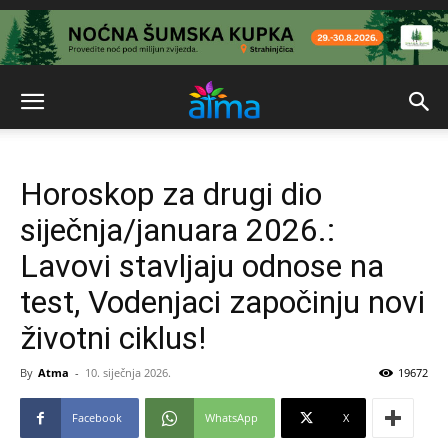
Horoskop za drugi dio
siječnja/januara 2026.:
Lavovi stavljaju odnose na
test, Vodenjaci započinju novi
životni ciklus!
By
Atma
-
10. siječnja 2026.
19672
Facebook
WhatsApp
X