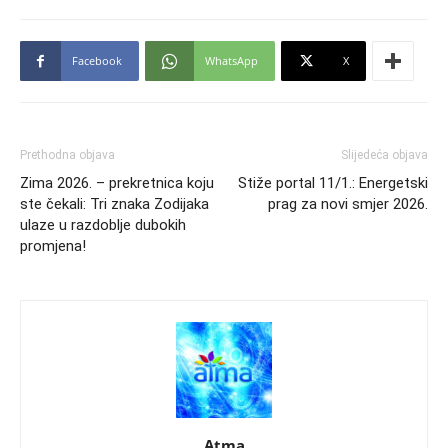
Facebook
WhatsApp
X
Prethodna objava
Slijedeća objava
Zima 2026. – prekretnica koju
Stiže portal 11/1.: Energetski
ste čekali: Tri znaka Zodijaka
prag za novi smjer 2026.
ulaze u razdoblje dubokih
promjena!
Atma