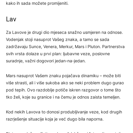
kako ih sada možete promijeniti.
Lav
Za Lavove je drugi dio mjeseca snažno usmjeren na odnose.
Vodenjak stoji nasuprot Vašeg znaka, a tamo se sada
zadržavaju Sunce, Venera, Merkur, Mars i Pluton. Partnerstva
svih vrsta dolaze u prvi plan: ljubavne veze, poslovne
suradnje, važni dogovori jedan-na-jedan.
Mars nasuprot Vašem znaku pojačava dinamiku – može biti
više strasti, ali i više sukoba ako se neki problem dugo gurao
pod tepih. Ovo razdoblje potiče iskren razgovor o tome što
tko želi, koje su granice i na čemu je odnos zaista temeljen.
Kod nekih Lavova to donosi produbljivanje veze, kod drugih
razrješenje situacije koja je već dugo bila naporna.