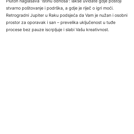
Pluton naglašava “istinu odnosa”: lakše uviđate gdje postoji
stvarno poštovanje i podrška, a gdje je riječ o igri moći.
Retrogradni Jupiter u Raku podsjeća da Vam je nužan i osobni
prostor za oporavak i san – prevelika uključenost u tuđe
procese bez pauze iscrpljuje i slabi Vašu kreativnost.