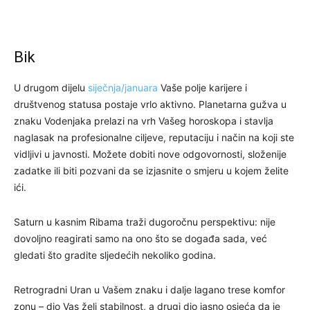
Bik
U drugom dijelu
siječnja/januara
Vaše polje karijere i
društvenog statusa postaje vrlo aktivno. Planetarna gužva u
znaku Vodenjaka prelazi na vrh Vašeg horoskopa i stavlja
naglasak na profesionalne ciljeve, reputaciju i način na koji ste
vidljivi u javnosti. Možete dobiti nove odgovornosti, složenije
zadatke ili biti pozvani da se izjasnite o smjeru u kojem želite
ići.
Saturn u kasnim Ribama traži dugoročnu perspektivu: nije
dovoljno reagirati samo na ono što se događa sada, već
gledati što gradite sljedećih nekoliko godina.
Retrogradni Uran u Vašem znaku i dalje lagano trese komfor
zonu – dio Vas želi stabilnost, a drugi dio jasno osjeća da je