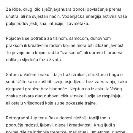
Za Ribe, drugi dio siječnja/januara donosi povlačenje prema
unutra, ali na svjestan način. Vodenjačka energija aktivira Vaše
polje podsvijesti, sna, intuicije i završetaka.
Pojačava se potreba za tišinom, samoćom, duhovnom
praksom ili kreativnim radom koji ne mora biti izložen javnosti.
To je vrijeme u kojem radite “iza scene”, ali upravo ti procesi
oblikuju sljedeću fazu života.
Saturn u Vašem znaku i dalje traži zrelost, strukturu i brigu o
sebi. Učite kako zaštititi svoju osjetljivost bez zatvaranja, kako
njegovati granice bez hladnoće. Neptun na izlasku iz Vašeg
znaka zatvara dug duhovni ciklus: neke iluzije se rasplinjuju,
ali ostaju vrijednosti koje su se pokazale trajne.
Retrogradni Jupiter u Raku donosi nježniji, topliji ton u
područje radosti, ljubavi, djece i kreativnosti. Krug ljudi s
kojima dijelite intimnije trenutke, mali rituali, umjetnost, glazba