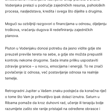
Vodenjaka prelazi u područje zajedničkih resursa, psiholoških
procesa, nasljedstava, kredita i svega što dijelite s drugima.
Mogući su ozbiljniji razgovori o financijama u odnosu, dijeljenju
troškova, vraćanju dugova ili redefiniranju zajedničkih
planova.
Pluton u Vodenjaku donosi potrebu da jasno vidite gdje ste
preuzeli previše tereta na sebe, a gdje ste možda prepustili
kontrolu nekome drugome. Sada imate priliku uspostaviti
zdravije granice – u novcu, emocijama i energiji. To ne znači
povlačenje iz odnosa, već postavljanje odnosa na realnije
temelje.
Retrogradni Jupiter u Vašem znaku podsjeća da konačna riječ
o tome što Vam je prihvatljivo ipak dolazi iznutra. Saturn u
Ribama pomaže da kroz duhovni rad, učenje ili terapiju bolje
razumijete zašto ste ranije pristajali na određene obrasce i