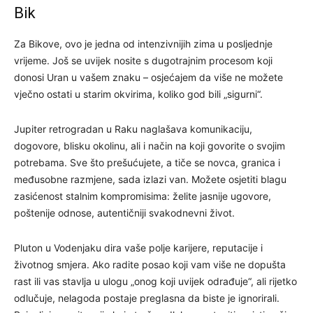
Bik
Za Bikove, ovo je jedna od intenzivnijih zima u posljednje
vrijeme. Još se uvijek nosite s dugotrajnim procesom koji
donosi Uran u vašem znaku – osjećajem da više ne možete
vječno ostati u starim okvirima, koliko god bili „sigurni“.
Jupiter retrogradan u Raku naglašava komunikaciju,
dogovore, blisku okolinu, ali i način na koji govorite o svojim
potrebama. Sve što prešućujete, a tiče se novca, granica i
međusobne razmjene, sada izlazi van. Možete osjetiti blagu
zasićenost stalnim kompromisima: želite jasnije ugovore,
poštenije odnose, autentičniji svakodnevni život.
Pluton u Vodenjaku dira vaše polje karijere, reputacije i
životnog smjera. Ako radite posao koji vam više ne dopušta
rast ili vas stavlja u ulogu „onog koji uvijek odrađuje“, ali rijetko
odlučuje, nelagoda postaje preglasna da biste je ignorirali.