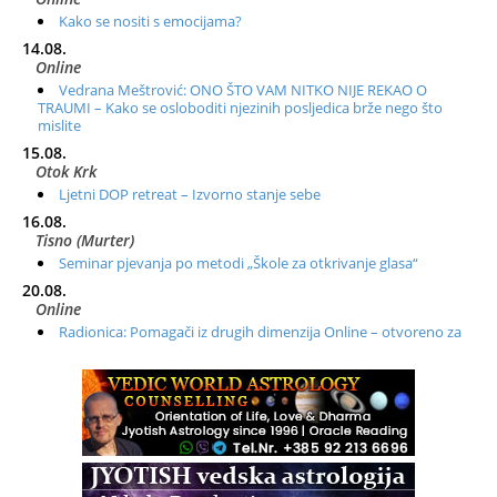
Kako se nositi s emocijama?
14.08.
Online
Vedrana Meštrović: ONO ŠTO VAM NITKO NIJE REKAO O
TRAUMI – Kako se osloboditi njezinih posljedica brže nego što
mislite
15.08.
Otok Krk
Ljetni DOP retreat – Izvorno stanje sebe
16.08.
Tisno (Murter)
Seminar pjevanja po metodi „Škole za otkrivanje glasa“
20.08.
Online
Radionica: Pomagači iz drugih dimenzija Online – otvoreno za
sve
21.08.
Zagreb+Online
Osnovni ThetaHealing® tečaj, Zagreb i Online
22.08.
Zagreb
Osnovna radionica za izscjeljivanje pranom (Basic Pranic