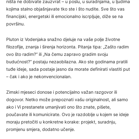
ništa ne dobivate zauzvrat – u poslu, u suradnjama, u ljudima
kojima stalno objašnjavate tko ste i što nudite. Sve što vas
financijski, energetski ili emocionalno iscrpljuje, diže se na
površinu.
Pluton iz Vodenjaka snažno djeluje na vaše polje životne
filozofije, znanja i širenja horizonta. Pitanja tipa: „Zašto radim
ovo što radim?“ ili „Na čemu zapravo gradim svoju
budućnost?“ postaju nezaobilazna. Ako ste godinama pratili
tuđe ideje, sada postaje jasno da morate definirati vlastiti put
– čak i ako je nekonvencionalan.
Zimski mjeseci donose i potencijalno važan razgovor ili
dogovor. Netko može prepoznati vašu originalnost, ali samo
ako i Vi prestanete umanjivati ono što znate, pišete,
poučavate ili komunicirate. Ovo je razdoblje u kojem se ideje
moraju pretočiti u konkretne korake: projekt, suradnju,
promjenu smjera, dodatno učenje.