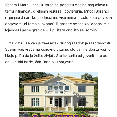
Venera i Mars u znaku Jarca na početku godine naglašavaju
temu intimnosti, dijeljenih resursa i povjerenja. Mnogi Blizanci
mijenjaju dinamiku u odnosima: više nema prostora za površne
dogovore „ni tamo ni ovamo“. Ili gradite odnos koji donosi mir,
lojalnost i jasne granice – ili puštate ono što se iscrpilo.
Zima 2026. za vas je završetak dugog razdoblja raspršenosti.
Svemir vas vraća na osnovno pitanje: što vam je doista važno
i koju priču dalje želite živjeti. Što iskrenije odgovorite, to će
odluke biti lakše, čak i kad su zahtjevne.