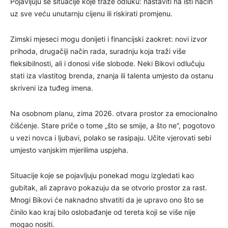
Pojavljuju se situacije koje traže odluku: nastaviti na isti način
uz sve veću unutarnju cijenu ili riskirati promjenu.
Zimski mjeseci mogu donijeti i financijski zaokret: novi izvor
prihoda, drugačiji način rada, suradnju koja traži više
fleksibilnosti, ali i donosi više slobode. Neki Bikovi odlučuju
stati iza vlastitog brenda, znanja ili talenta umjesto da ostanu
skriveni iza tuđeg imena.
Na osobnom planu, zima 2026. otvara prostor za emocionalno
čišćenje. Stare priče o tome „što se smije, a što ne“, pogotovo
u vezi novca i ljubavi, polako se rasipaju. Učite vjerovati sebi
umjesto vanjskim mjerilima uspjeha.
Situacije koje se pojavljuju ponekad mogu izgledati kao
gubitak, ali zapravo pokazuju da se otvorio prostor za rast.
Mnogi Bikovi će naknadno shvatiti da je upravo ono što se
činilo kao kraj bilo oslobađanje od tereta koji se više nije
mogao nositi.