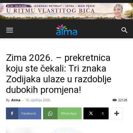
Zima 2026. – prekretnica
koju ste čekali: Tri znaka
Zodijaka ulaze u razdoblje
dubokih promjena!
By
Atma
-
10. siječnja 2026.
22128
Facebook
WhatsApp
X