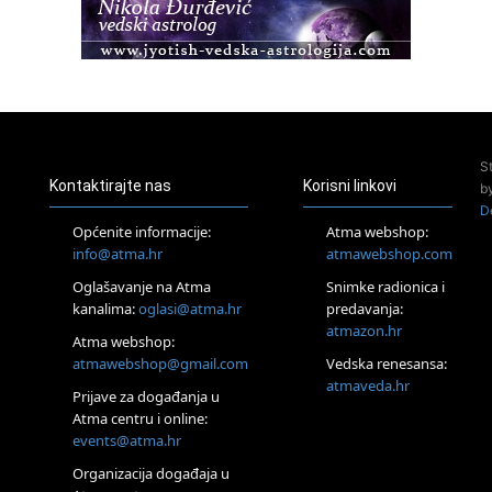
Healing course)
Pula
Access BARS®, otpusti stres
23.08.
Pula
Access Energetski Facelift®
24.08.
S
Zagreb
Kontaktirajte nas
Korisni linkovi
b
Pjesma srca / Zagreb
D
Online
Općenite informacije:
Atma webshop:
Tečaj Višeg Vodstva, razvijanja intuicije i Akaša zapisa
info@atma.hr
atmawebshop.com
25.08.
Oglašavanje na Atma
Snimke radionica i
Online
kanalima:
oglasi@atma.hr
predavanja:
Upisi u program Profesionalni hipnoterapeut — nova
generacija kreće 25.08. 2026.
atmazon.hr
Atma webshop:
26.08.
atmawebshop@gmail.com
Vedska renesansa:
Online
atmaveda.hr
Postanite Nositelj Vibracije Nove Zemlje
Prijave za događanja u
Atma centru i online:
27.08.
events@atma.hr
Visoko
Alemka Dauskardt – Jednodnevna radionica sistemskih
Organizacija događaja u
konstelacija