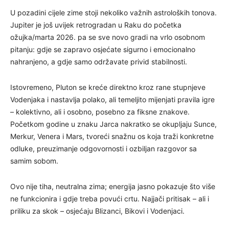
U pozadini cijele zime stoji nekoliko važnih astroloških tonova.
Jupiter je još uvijek retrogradan u Raku do početka
ožujka/marta 2026. pa se sve novo gradi na vrlo osobnom
pitanju: gdje se zapravo osjećate sigurno i emocionalno
nahranjeno, a gdje samo održavate privid stabilnosti.
Istovremeno, Pluton se kreće direktno kroz rane stupnjeve
Vodenjaka i nastavlja polako, ali temeljito mijenjati pravila igre
– kolektivno, ali i osobno, posebno za fiksne znakove.
Početkom godine u znaku Jarca nakratko se okupljaju Sunce,
Merkur, Venera i Mars, tvoreći snažnu os koja traži konkretne
odluke, preuzimanje odgovornosti i ozbiljan razgovor sa
samim sobom.
Ovo nije tiha, neutralna zima; energija jasno pokazuje što više
ne funkcionira i gdje treba povući crtu. Najjači pritisak – ali i
priliku za skok – osjećaju Blizanci, Bikovi i Vodenjaci.