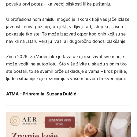
povuku prvi potez – ka većoj bliskosti ili ka puštanju.
U profesionalnom smislu, moguć je iskorak koji vas jače izlaže
javnosti: nova pozicija, projekt, vidljiviji rad, istup koji jasno
pokazuje tko ste. To može izazvati otpor kod onih koji su se
navikli na „staru verziju“ vas, ali dugoročno donosi olakšanje.
Zima 2026. za Vodenjake je faza u kojoj se život sve manje
može voditi na autopilotu. Što više živite u skladu s onim tko
ste postali, to se svemir brže usklađuje s vama – kroz prilike,
ljude i situacije koje rezoniraju s vašom novom frekvencijom.
ATMA – Pripremila: Suzana Dulčić