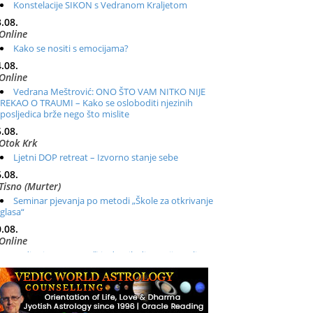
Konstelacije SIKON s Vedranom Kraljetom
.08.
Online
Kako se nositi s emocijama?
.08.
Online
Vedrana Meštrović: ONO ŠTO VAM NITKO NIJE
REKAO O TRAUMI – Kako se osloboditi njezinih
posljedica brže nego što mislite
.08.
Otok Krk
Ljetni DOP retreat – Izvorno stanje sebe
.08.
Tisno (Murter)
Seminar pjevanja po metodi „Škole za otkrivanje
glasa“
.08.
Online
Radionica: Pomagači iz drugih dimenzija Online –
otvoreno za sve
.08.
Zagreb+Online
Osnovni ThetaHealing® tečaj, Zagreb i Online