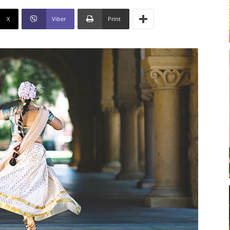
X
Viber
Print