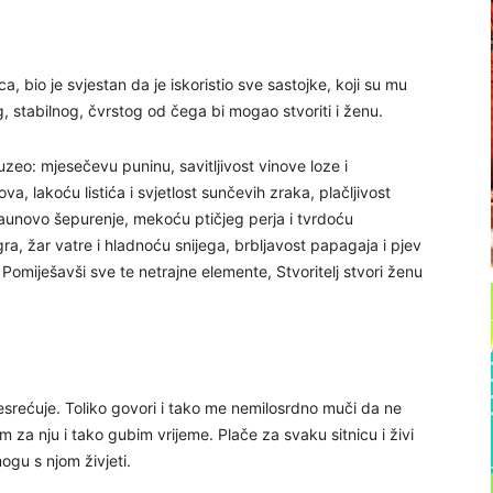
, bio je svjestan da je iskoristio sve sastojke, koji su mu
og, stabilnog, čvrstog od čega bi mogao stvoriti i ženu.
uzeo: mjesečevu puninu, savitljivost vinove loze i
ova, lakoću listića i svjetlost sunčevih zraka, plačljivost
 paunovo šepurenje, mekoću ptičjeg perja i tvrdoću
gra, žar vatre i hladnoću snijega, brbljavost papagaja i pjev
. Pomiješavši sve te netrajne elemente, Stvoritelj stvori ženu
esrećuje. Toliko govori i tako me nemilosrdno muči da ne
za nju i tako gubim vrijeme. Plače za svaku sitnicu i živi
ogu s njom živjeti.