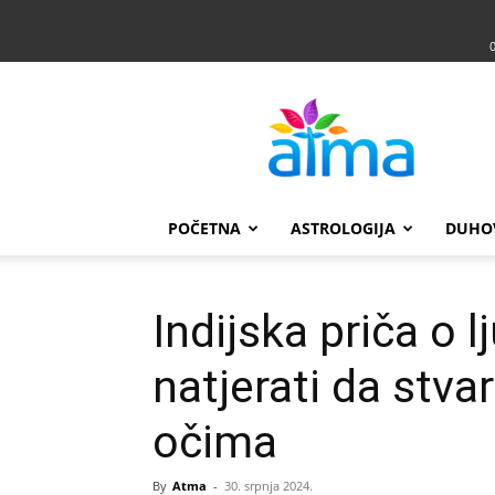
Atma
POČETNA
ASTROLOGIJA
DUHO
Indijska priča o l
natjerati da stva
očima
By
Atma
-
30. srpnja 2024.