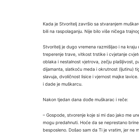
Kada je Stvoritelj završio sa stvaranjem muškarca
bili na raspolaganju. Nije bilo više ničega trajn
Stvoritelj je dugo vremena razmišljao i na kraju 
treperenje trave, vitkost trstike i cvjetanje cvjet
oblaka i nestalnost vjetrova, zečju plašljivost,
dijamanta, slatkoću meda i okrutnost (ljutinu) ti
slavuja, dvoličnost lisice i vjernost majke lavice
i dade je muškarcu.
Nakon tjedan dana dođe muškarac i reče:
– Gospode, stvorenje koje si mi dao jako me un
mogu predahnuti. Hoće da se neprestano brinem 
besposleno. Došao sam da Ti je vratim, jer ne m