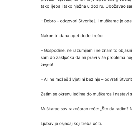
tako lijepa i tako nježna u dodiru. Obožavao sam
– Dobro – odgovori Stvoritelj. I muškarac je ope
Nakon tri dana opet dođe i reče:
– Gospodine, ne razumijem i ne znam to objasnit
sam do zaključka da mi pravi više problema neg
živjeti!
– Ali ne možeš živjeti ni bez nje – odvrati Stvorit
Zatim se okrenu leđima do muškarca i nastavi s
Muškarac sav razočaran reče: „Što da radim? Nit
Ljubav je osjećaj koji treba učiti.