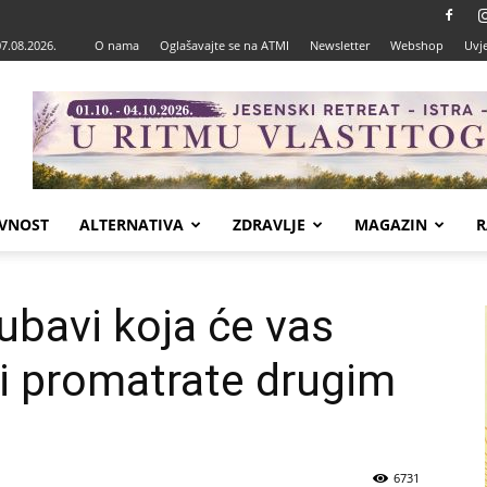
07.08.2026.
O nama
Oglašavajte se na ATMI
Newsletter
Webshop
Uvje
VNOST
ALTERNATIVA
ZDRAVLJE
MAGAZIN
R
jubavi koja će vas
ri promatrate drugim
6731