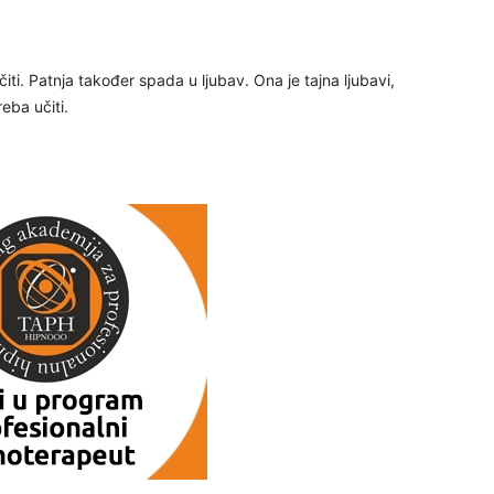
29
iti. Patnja također spada u ljubav. Ona je tajna ljubavi,
reba učiti.
30
31
28
05