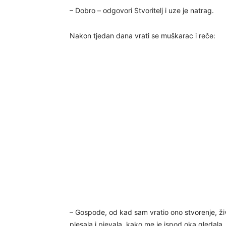
– Dobro – odgovori Stvoritelj i uze je natrag.
Nakon tjedan dana vrati se muškarac i reče:
– Gospode, od kad sam vratio ono stvorenje, živ
plesala i pjevala, kako me je ispod oka gledala,