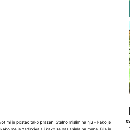
09
ot mi je postao tako prazan. Stalno mislim na nju – kako je
 kako me je zadirkivala i kako se naslanjala na mene. Bila je