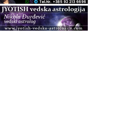
.08.
Pula
Access BARS®, otpusti stres
.08.
Pula
Access Energetski Facelift®
.08.
Zagreb
Pjesma srca / Zagreb
Online
Tečaj Višeg Vodstva, razvijanja intuicije i Akaša
zapisa
.08.
Online
Upisi u program Profesionalni hipnoterapeut —
nova generacija kreće 25.08. 2026.
.08.
Online
Postanite Nositelj Vibracije Nove Zemlje
.08.
Visoko
Alemka Dauskardt – Jednodnevna radionica