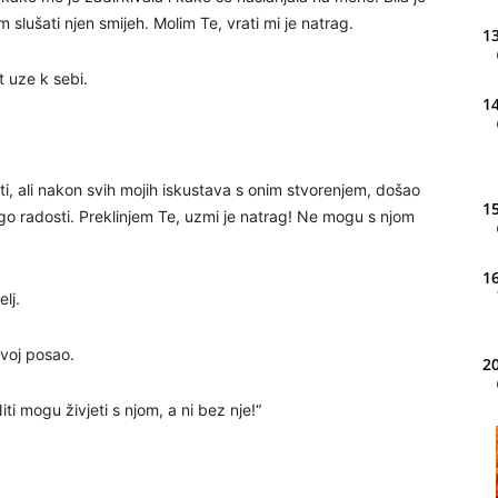
 slušati njen smijeh. Molim Te, vrati mi je natrag.
13
t uze k sebi.
14
i, ali nakon svih mojih iskustava s onim stvorenjem, došao
15
o radosti. Preklinjem Te, uzmi je natrag! Ne mogu s njom
16
elj.
voj posao.
20
i mogu živjeti s njom, a ni bez nje!“
21