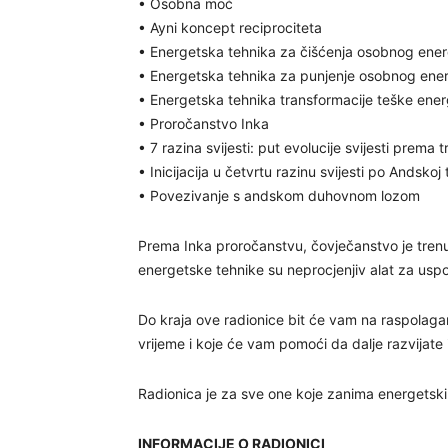
• Osobna moć
• Ayni koncept reciprociteta
• Energetska tehnika za čišćenja osobnog ener
• Energetska tehnika za punjenje osobnog ene
• Energetska tehnika transformacije teške ener
• Proročanstvo Inka
• 7 razina svijesti: put evolucije svijesti prema tr
• Inicijacija u četvrtu razinu svijesti po Andskoj t
• Povezivanje s andskom duhovnom lozom
Prema Inka proročanstvu, čovječanstvo je trenutn
energetske tehnike su neprocjenjiv alat za uspos
Do kraja ove radionice bit će vam na raspolaganj
vrijeme i koje će vam pomoći da dalje razvijate in
Radionica je za sve one koje zanima energetski 
INFORMACIJE O RADIONICI