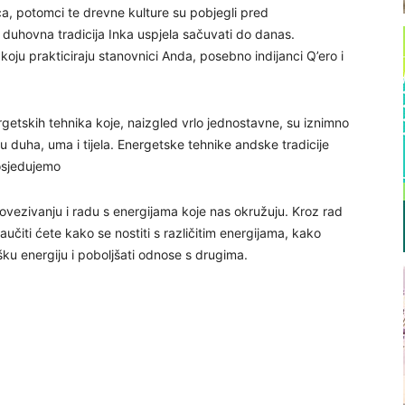
ca, potomci te drevne kulture su pobjegli pred
 duhovna tradicija Inka uspjela sačuvati do danas.
koju prakticiraju stanovnici Anda, posebno indijanci Q’ero i
rgetskih tehnika koje, naizgled vrlo jednostavne, su iznimno
duha, uma i tijela. Energetske tehnike andske tradicije
osjedujemo
povezivanju i radu s energijama koje nas okružuju. Kroz rad
aučiti ćete kako se nostiti s različitim energijama, kako
šku energiju i poboljšati odnose s drugima.