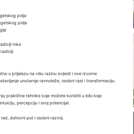
getskog polja
rgetskog polja
gije
adiciji Inka
radiciji
o u prijelazu na višu razinu svijesti i ove izvorne
tavljanje unutarnje ravnoteže, osobni rast i transformaciju.
u praktične tehnike koje možete koristiti u bilo koje
tuiciju, percepciju i svoj potencijal.
rad, duhovni put i osobni razvoj.