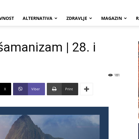
VNOST
ALTERNATIVA
ZDRAVLJE
MAGAZIN
R
 šamanizam | 28. i
181
X
Viber
Print