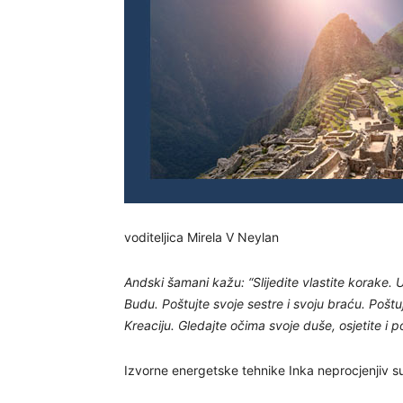
voditeljica Mirela V Neylan
Andski šamani kažu: “Slijedite vlastite korake. Uč
Budu. Poštujte svoje sestre i svoju braću. Poštu
Kreaciju. Gledajte očima svoje duše, osjetite i po
Izvorne energetske tehnike Inka neprocjenjiv su 