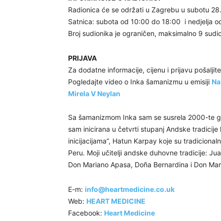
Radionica će se održati u Zagrebu u subotu 28.6
Satnica: subota od 10:00 do 18:00 i nedjelja o
Broj sudionika je ograničen, maksimalno 9 sudi
PRIJAVA
Za dodatne informacije, cijenu i prijavu pošaljit
Pogledajte video o Inka šamanizmu u emisiji
Na
Mirela V Neylan
Sa šamanizmom Inka sam se susrela 2000-te god
sam inicirana u četvrti stupanj Andske tradicij
inicijacijama”, Hatun Karpay koje su tradicionaln
Peru. Moji učitelji andske duhovne tradicije: 
Don Mariano Apasa, Doña Bernardina i Don Mari
E-m:
info@heartmedicine.co.uk
Web:
HEART MEDICINE
Facebook:
Heart Medicine