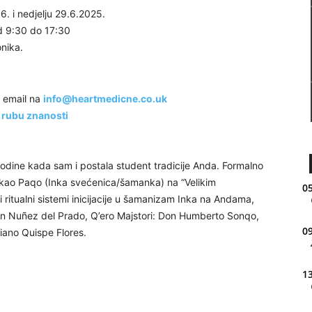
. i nedjelju 29.6.2025.
d 9:30 do 17:30
onika.
e email na
info@heartmedicne.co.uk
 rubu znanosti
ine kada sam i postala student tradicije Anda. Formalno
e kao Paqo (Inka svećenica/šamanka) na “Velikim
05
i ritualni sistemi inicijacije u šamanizam Inka na Andama,
Juan Nuñez del Prado, Q’ero Majstori: Don Humberto Sonqo,
09
ano Quispe Flores.
13