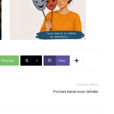
24
26
WhatsApp
X
Viber
27
29
Slijedeća objava
Postani kanal nove tehnike
30