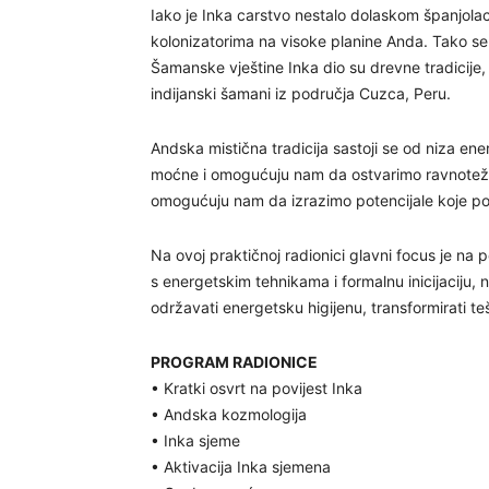
Iako je Inka carstvo nestalo dolaskom španjola
kolonizatorima na visoke planine Anda. Tako se
Šamanske vještine Inka dio su drevne tradicije, 
indijanski šamani iz područja Cuzca, Peru.
Andska mistična tradicija sastoji se od niza ene
moćne i omogućuju nam da ostvarimo ravnotežu 
omogućuju nam da izrazimo potencijale koje p
Na ovoj praktičnoj radionici glavni focus je na 
s energetskim tehnikama i formalnu inicijaciju, n
održavati energetsku higijenu, transformirati te
PROGRAM RADIONICE
• Kratki osvrt na povijest Inka
• Andska kozmologija
• Inka sjeme
• Aktivacija Inka sjemena