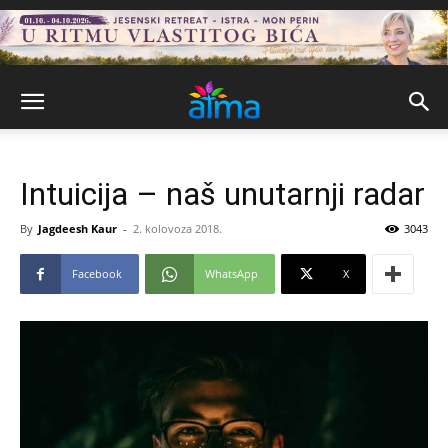
Intuicija – naš unutarnji radar
By
Jagdeesh Kaur
-
2. kolovoza 2018.
3043
Facebook
WhatsApp
X