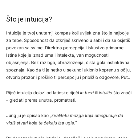
Što je intuicija?
Intuicija je tvoj unutarnji kompas koji uvijek zna što je najbolje
za tebe. Sposobnost da otkriješ skriveno u sebi i da se osjetiš
povezan sa svime. Direktna percepcija i iskustvo primarne
Istine koje je iznad uma i intelekta, van mogućnosti
objašnjenja. Bez razloga, obrazloženja, čista gola instinktivna
spoznaja. Kao da ti je netko u sekundi uklonio koprenu s očiju,
otvorio prozor i proširio ti percepciju i približio odgovore, Put..
Riječ intuicija dolazi od latinske riječi
in tueri
ili
intuitio
što znači
– gledati prema unutra, promatrati.
Jung ju je opisao kao „
kvalitetu mozga koja omogućuje da
vidiš stvari koje te čekaju iza ugla.
“