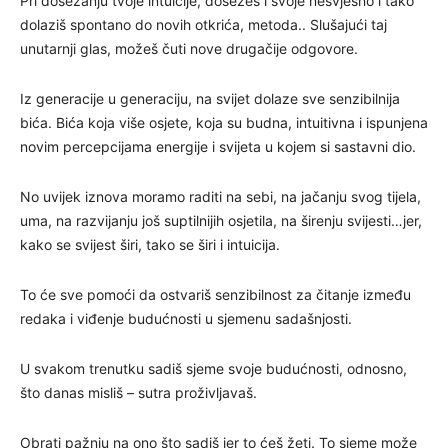
Pri dosezanju tvoje intuicije, dosežeš i svoje nesvjesno i tako
dolaziš spontano do novih otkrića, metoda.. Slušajući taj
unutarnji glas, možeš čuti nove drugačije odgovore.
Iz generacije u generaciju, na svijet dolaze sve senzibilnija
bića. Bića koja više osjete, koja su budna, intuitivna i ispunjena
novim percepcijama energije i svijeta u kojem si sastavni dio.
No uvijek iznova moramo raditi na sebi, na jačanju svog tijela,
uma, na razvijanju još suptilnijih osjetila, na širenju svijesti…jer,
kako se svijest širi, tako se širi i intuicija.
To će sve pomoći da ostvariš senzibilnost za čitanje između
redaka i viđenje budućnosti u sjemenu sadašnjosti.
U svakom trenutku sadiš sjeme svoje budućnosti, odnosno,
što danas misliš – sutra proživljavaš.
Obrati pažnju na ono što sadiš jer to ćeš žeti. To sjeme može