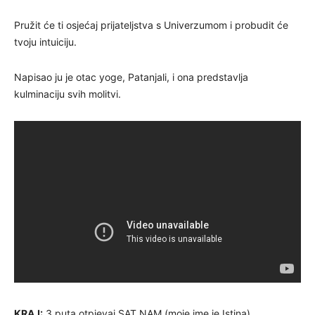
Pružit će ti osjećaj prijateljstva s Univerzumom i probudit će
tvoju intuiciju.
Napisao ju je otac yoge, Patanjali, i ona predstavlja
kulminaciju svih molitvi.
KRAJ:
3 puta otpjevaj SAT NAM (moje ime je Istina).