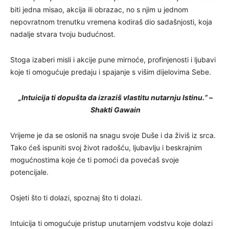
biti jedna misao, akcija ili obrazac, no s njim u jednom
nepovratnom trenutku vremena kodiraš dio sadašnjosti, koja
nadalje stvara tvoju budućnost.
Stoga izaberi misli i akcije pune mirnoće, profinjenosti i ljubavi
koje ti omogućuje predaju i spajanje s višim dijelovima Sebe.
„Intuicija ti dopušta da izraziš vlastitu nutarnju Istinu.“ –
Shakti Gawain
Vrijeme je da se osloniš na snagu svoje Duše i da živiš iz srca.
Tako ćeš ispuniti svoj život radošću, ljubavlju i beskrajnim
mogućnostima koje će ti pomoći da povećaš svoje
potencijale.
Osjeti što ti dolazi, spoznaj što ti dolazi.
Intuicija ti omogućuje pristup unutarnjem vodstvu koje dolazi