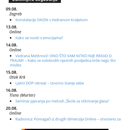
09.08.
Zagreb
Konstelacije SIKON s Vedranom Kraljetom
13.08.
Online
Kako se nositi s emocijama?
14.08.
Online
Vedrana Meštrović: ONO ŠTO VAM NITKO NIJE REKAO O
TRAUMI – Kako se osloboditi njezinih posljedica brže nego što
mislite
15.08.
Otok Krk
Ljetni DOP retreat – Izvorno stanje sebe
16.08.
Tisno (Murter)
Seminar pjevanja po metodi „Škole za otkrivanje glasa“
20.08.
Online
Radionica: Pomagači iz drugih dimenzija Online – otvoreno za
sve