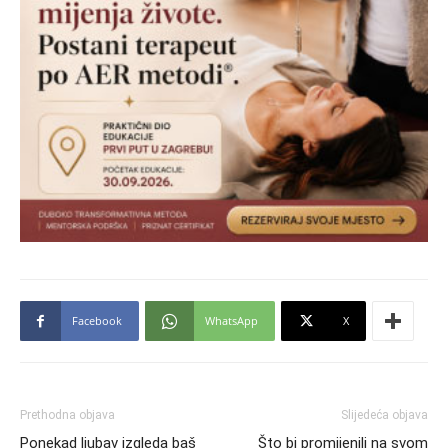
Facebook
WhatsApp
X
Prethodna objava
Slijedeća objava
Ponekad ljubav izgleda baš
Što bi promijenili na svom