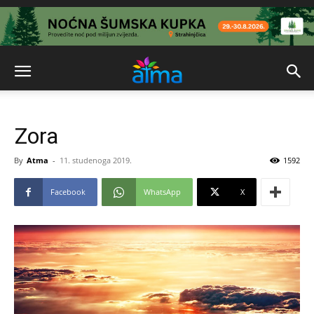
Zora
By
Atma
-
11. studenoga 2019.
1592
Facebook
WhatsApp
X