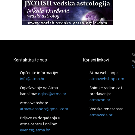
Zagreb
Osnovna radionica za izscjeljivanje pranom (Basic Pranic
Healing course)
Pula
Access BARS®, otpusti stres
23.08.
Pula
Access Energetski Facelift®
24.08.
S
Zagreb
Kontaktirajte nas
Korisni linkovi
b
Pjesma srca / Zagreb
D
Online
Općenite informacije:
Atma webshop:
Tečaj Višeg Vodstva, razvijanja intuicije i Akaša zapisa
info@atma.hr
atmawebshop.com
25.08.
Oglašavanje na Atma
Snimke radionica i
Online
kanalima:
oglasi@atma.hr
predavanja:
Upisi u program Profesionalni hipnoterapeut — nova
generacija kreće 25.08. 2026.
atmazon.hr
Atma webshop:
26.08.
atmawebshop@gmail.com
Vedska renesansa:
Online
atmaveda.hr
Postanite Nositelj Vibracije Nove Zemlje
Prijave za događanja u
Atma centru i online:
27.08.
events@atma.hr
Visoko