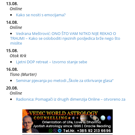
13.08.
Online
Kako se nositi s emocijama?
14.08.
Online
Vedrana Meštrović: ONO ŠTO VAM NITKO NIJE REKAO O
TRAUMI – Kako se osloboditi njezinih posljedica brže nego što
mislite
15.08.
Otok Krk
Ljetni DOP retreat – Izvorno stanje sebe
16.08.
Tisno (Murter)
Seminar pjevanja po metodi „Škole za otkrivanje glasa“
20.08.
Online
Radionica: Pomagači iz drugih dimenzija Online – otvoreno za
sve
21.08.
Zagreb+Online
Osnovni ThetaHealing® tečaj, Zagreb i Online
22.08.