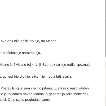
 sve dok nije došla do nje, do Marine.
ti, dočekalo je naravno nju.
esno je živjela u toj krivnji. Sve dok se nije rodila spoznaja.
ac jest bio dio nje, slika nije mogla biti jasnija.
stavila joj je samo jedno pitanje: „Je li se u našoj obitelji
„Bilo je to jaaako davno Marina, 5 generacija prije mene čak
majci. Obje su se pogledale samo.