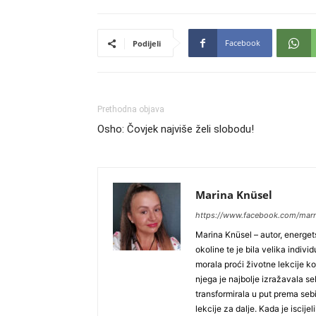
Facebook
Podijeli
Prethodna objava
Osho: Čovjek najviše želi slobodu!
Marina Knüsel
https://www.facebook.com/mar
Marina Knüsel – autor, energets
okoline te je bila velika indiv
morala proći životne lekcije ko
njega je najbolje izražavala se
transformirala u put prema sebi 
lekcije za dalje. Kada je iscije