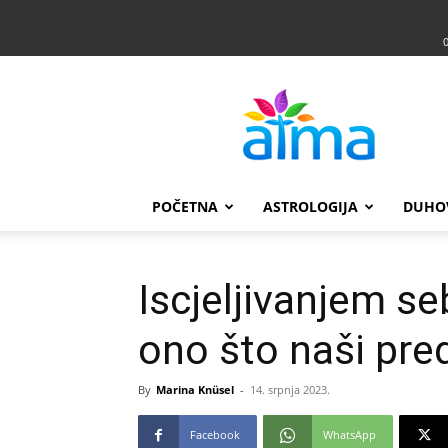
Atma
POČETNA
ASTROLOGIJA
DUHO
Iscjeljivanjem se
ono što naši pred
By
Marina Knüsel
-
14. srpnja 2023.
Facebook
WhatsApp