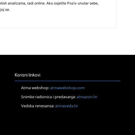
tish analizama, radi online. Ako osjetite Poziv unutar sebe,
joj se.
30
31
28
Korisni linkovi
Atma webshop:
atmawebshop.com
05
Snimke radionica i predavanja:
atmazon.hr
Vedska renesansa:
atmaveda.hr
06