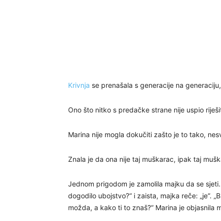
Krivnja
se prenašala s generacije na generaciju,
Ono što nitko s predačke strane nije uspio riješi
Marina nije mogla dokučiti zašto je to tako, nesvj
Znala je da ona nije taj muškarac, ipak taj muškar
Jednom prigodom je zamolila majku da se sjeti. Po
dogodilo ubojstvo?“ i zaista, majka reče: „je“. 
možda, a kako ti to znaš?“ Marina je objasnila 