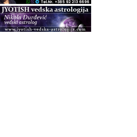
.08.
Pula
Access BARS®, otpusti stres
.08.
Pula
Access Energetski Facelift®
.08.
Zagreb
Pjesma srca / Zagreb
Online
Tečaj Višeg Vodstva, razvijanja intuicije i Akaša
zapisa
.08.
Online
Postanite Nositelj Vibracije Nove Zemlje
.08.
Visoko
Alemka Dauskardt – Jednodnevna radionica
sistemskih konstelacija
.08.
Zagreb
HOD PO ŽERAVICI – Seminar koji mijenja tijelo,