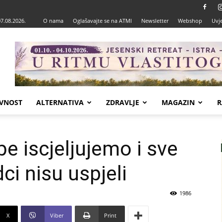
07.08.2026.
O nama
Oglašavajte se na ATMI
Newsletter
Webshop
Uvje
VNOST
ALTERNATIVA
ZDRAVLJE
MAGAZIN
R
be iscjeljujemo i sve
ci nisu uspjeli
1986
X
Viber
Print