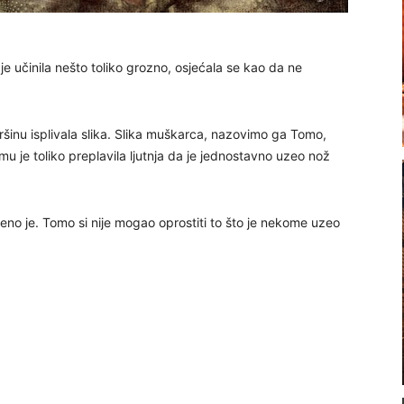
 je učinila nešto toliko grozno, osjećala se kao da ne
inu isplivala slika. Slika muškarca, nazovimo ga Tomo,
u je toliko preplavila ljutnja da je jednostavno uzeo nož
njeno je. Tomo si nije mogao oprostiti to što je nekome uzeo