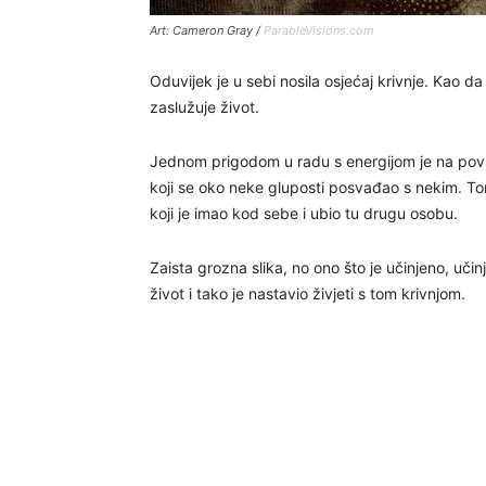
Art: Cameron Gray /
ParableVisions.com
Oduvijek je u sebi nosila osjećaj krivnje. Kao da
zaslužuje život.
Jednom prigodom u radu s energijom je na površ
koji se oko neke gluposti posvađao s nekim. Tom
koji je imao kod sebe i ubio tu drugu osobu.
Zaista grozna slika, no ono što je učinjeno, uči
život i tako je nastavio živjeti s tom krivnjom.