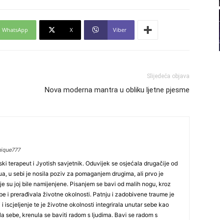
22
WhatsApp
X
Viber
23
24
Slijedeća objava
Nova moderna mantra u obliku ljetne pjesme
26
nique777
27
ki terapeut i Jyotish savjetnik. Oduvijek se osjećala drugačije od
idua, u sebi je nosila poziv za pomaganjem drugima, ali prvo je
je su joj bile namijenjene. Pisanjem se bavi od malih nogu, kroz
be i prerađivala životne okolnosti. Patnju i zadobivene traume je
29
i iscjeljenje te je životne okolnosti integrirala unutar sebe kao
lila sebe, krenula se baviti radom s ljudima. Bavi se radom s