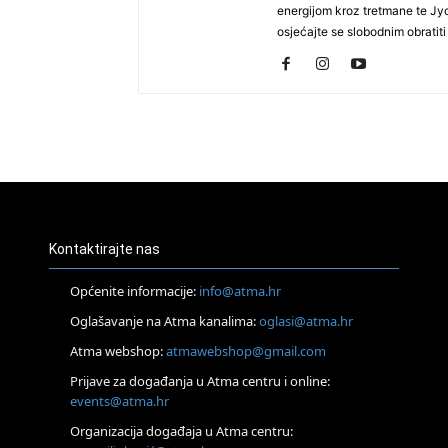
energijom kroz tretmane te Jyo
osjećajte se slobodnim obratiti 
Kontaktirajte nas
Općenite informacije:
info@atma.hr
Oglašavanje na Atma kanalima:
oglasi@atma.hr
Atma webshop:
atmawebshop@gmail.com
Prijave za događanja u Atma centru i online:
events@atma.hr
Organizacija događaja u Atma centru: