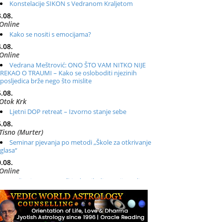
Konstelacije SIKON s Vedranom Kraljetom
.08.
Online
Kako se nositi s emocijama?
.08.
Online
Vedrana Meštrović: ONO ŠTO VAM NITKO NIJE
REKAO O TRAUMI – Kako se osloboditi njezinih
posljedica brže nego što mislite
.08.
Otok Krk
Ljetni DOP retreat – Izvorno stanje sebe
.08.
Tisno (Murter)
Seminar pjevanja po metodi „Škole za otkrivanje
glasa“
.08.
Online
Radionica: Pomagači iz drugih dimenzija Online –
otvoreno za sve
.08.
Zagreb+Online
Osnovni ThetaHealing® tečaj, Zagreb i Online