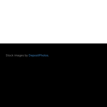
duh i um
SoulFest – Festival glazbe, mudrosti i zajedništva
Radoboj
Noćna šumska kupka
.08.
Zagreb
Access BARS® edukacija otpusti stres
.08.
Zagreb
Access Energetski Facelift®
.08.-31.08.
Stock images by
DepositPhotos
.
Visoko
Alemka Dauskardt – Seminar sistemskih
konstelacija
.09.
Zagreb
PEAT Akademija u Zagrebu upisuje 4. generaciju
polaznika
Online
Jyotish tečajevi 2026/7
.09.
Online