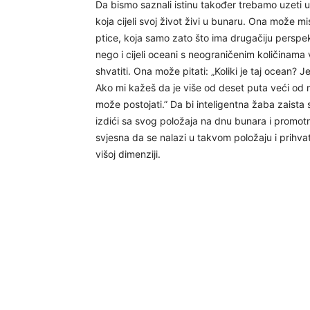
Da bismo saznali istinu također trebamo uzeti 
koja cijeli svoj život živi u bunaru. Ona može mis
ptice, koja samo zato što ima drugačiju perspe
nego i cijeli oceani s neograničenim količinam
shvatiti. Ona može pitati: „Koliki je taj ocean?
Ako mi kažeš da je više od deset puta veći od 
može postojati.” Da bi inteligentna žaba zaista
izdići sa svog položaja na dnu bunara i promotri
svjesna da se nalazi u takvom položaju i prihvat
višoj dimenziji.