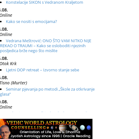
Konstelacije SIKON s Vedranom Kraljetom
.08.
Online
Kako se nositi s emocijama?
.08.
Online
Vedrana Meštrović: ONO ŠTO VAM NITKO NIJE
REKAO O TRAUMI – Kako se osloboditi njezinih
posljedica brže nego što mislite
.08.
Otok Krk
Ljetni DOP retreat – Izvorno stanje sebe
.08.
Tisno (Murter)
Seminar pjevanja po metodi „Škole za otkrivanje
glasa“
.08.
Online
Radionica: Pomagači iz drugih dimenzija Online –
otvoreno za sve
.08.
Zagreb+Online
Osnovni ThetaHealing® tečaj, Zagreb i Online