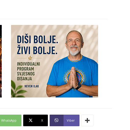
30
31
28
05
WhatsApp
X
Viber
06