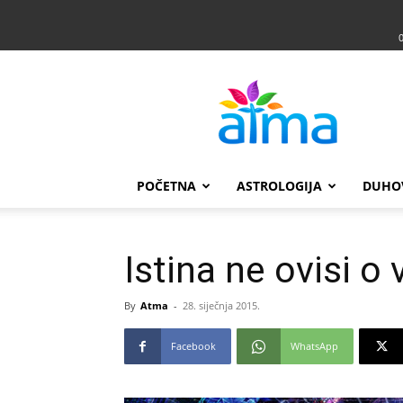
Atma
POČETNA
ASTROLOGIJA
DUHO
Istina ne ovisi o
By
Atma
-
28. siječnja 2015.
Facebook
WhatsApp