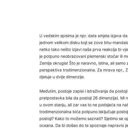
U vedskim spisima je npr. data smjela izjava da
jednom velikom disku koji se zove bhu-mandal
netko tako nešto izjavi naša prva reakcija bi vje
je potpuno neobrazovani plemenski stočar ili mu 
Zemlja okrugla! Što je naravno, istina, ali samo z
perspektiva trodimenzionalna. Za mrava npr., Ze
djeluje u dvije dimenzije.
Međutim, postoje zapisi i istraživanja da postoj
pretpostavka bila da postoji 26 dimenzija). Mi 
u ovom stanju, ali zar vas to ne podsjeća na naš
trodimenzionalna bića potpuno isključuje postoja
postoji? Kako to možemo saznati? Sjetimo se opet
oceana. Da bi došao do te spoznaje napravio je v