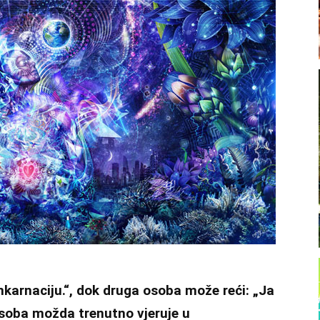
nkarnaciju.“, dok druga osoba može reći: „Ja
 osoba možda trenutno vjeruje u