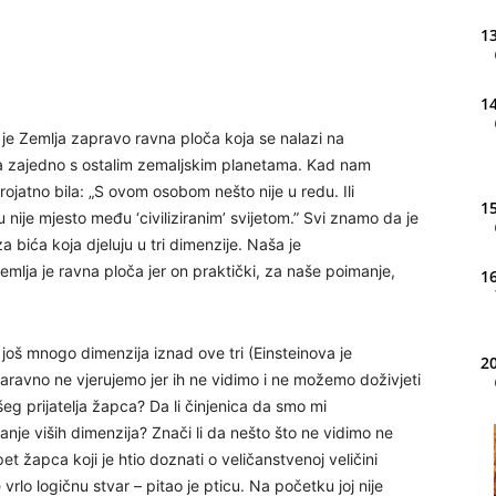
13
14
 je Zemlja zapravo ravna ploča koja se nalazi na
a zajedno s ostalim zemaljskim planetama. Kad nam
rojatno bila: „S ovom osobom nešto nije u redu. Ili
15
nije mjesto među ‘civiliziranim’ svijetom.” Svi znamo da je
a bića koja djeluju u tri dimenzije. Naša je
mlja je ravna ploča jer on praktički, za naše poimanje,
16
i još mnogo dimenzija iznad ove tri (Einsteinova je
20
naravno ne vjerujemo jer ih ne vidimo i ne možemo doživjeti
eg prijatelja žapca? Da li činjenica da smo mi
nje viših dimenzija? Znači li da nešto što ne vidimo ne
21
 žapca koji je htio doznati o veličanstvenoj veličini
rlo logičnu stvar – pitao je pticu. Na početku joj nije