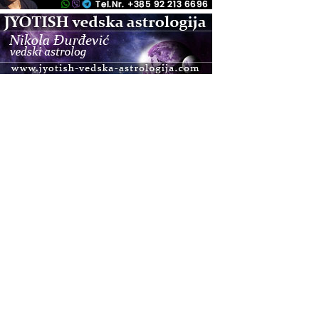
.08.
Pula
Access BARS®, otpusti stres
.08.
Pula
Access Energetski Facelift®
.08.
Zagreb
Pjesma srca / Zagreb
Online
Tečaj Višeg Vodstva, razvijanja intuicije i Akaša
zapisa
.08.
Online
Postanite Nositelj Vibracije Nove Zemlje
.08.
Visoko
Alemka Dauskardt – Jednodnevna radionica
sistemskih konstelacija
.08.
Zagreb
HOD PO ŽERAVICI – Seminar koji mijenja tijelo,