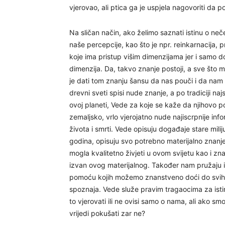
vjerovao, ali ptica ga je uspjela nagovoriti da
Na sličan način, ako želimo saznati istinu o neč
naše percepcije, kao što je npr. reinkarnacija, 
koje ima pristup višim dimenzijama jer i samo dol
dimenzija. Da, takvo znanje postoji, a sve što m
je dati tom znanju šansu da nas pouči i da na
drevni sveti spisi nude znanje, a po tradiciji naj
ovoj planeti, Vede za koje se kaže da njihovo por
zemaljsko, vrlo vjerojatno nude najiscrpnije info
života i smrti. Vede opisuju događaje stare mili
godina, opisuju svo potrebno materijalno znanj
mogla kvalitetno živjeti u ovom svijetu kao i zna
izvan ovog materijalnog. Također nam pružaju 
pomoću kojih možemo znanstveno doći do svih
spoznaja. Vede služe pravim tragaocima za ist
to vjerovati ili ne ovisi samo o nama, ali ako sm
vrijedi pokušati zar ne?