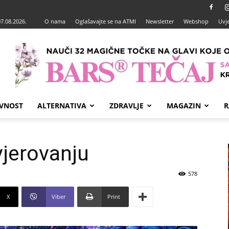
07.08.2026.
O nama
Oglašavajte se na ATMI
Newsletter
Webshop
Uvje
VNOST
ALTERNATIVA
ZDRAVLJE
MAGAZIN
R
 vjerovanju
578
X
Viber
Print