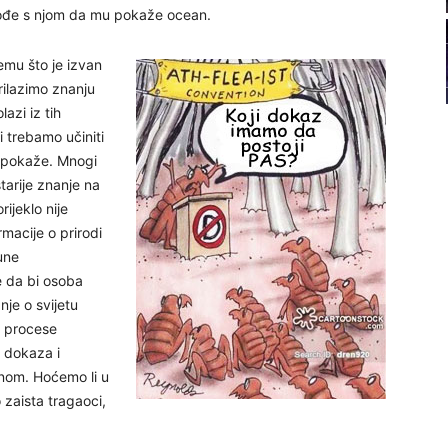
 pođe s njom da mu pokaže ocean.
22
emu što je izvan
23
prilazimo znanju
azi iz tih
i trebamo učiniti
24
m pokaže. Mnogi
starije znanje na
ijeklo nije
rmacije o prirodi
june
26
e da bi osoba
nje o svijetu
27
i procese
 dokaza i
inom. Hoćemo li u
o zaista tragaoci,
29