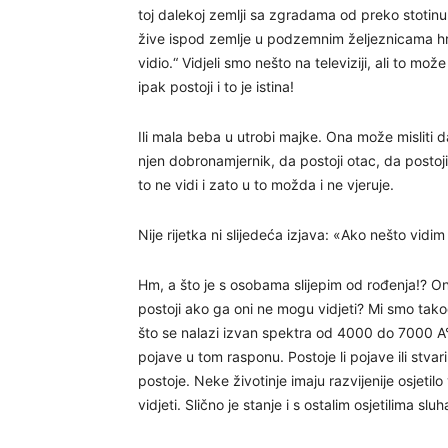
toj dalekoj zemlji sa zgradama od preko stotinu
žive ispod zemlje u podzemnim željeznicama hran
vidio.“ Vidjeli smo nešto na televiziji, ali to mož
ipak postoji i to je istina!
Ili mala beba u utrobi majke. Ona može misliti d
njen dobronamjernik, da postoji otac, da postoji
to ne vidi i zato u to možda i ne vjeruje.
Nije rijetka ni slijedeća izjava: «Ako nešto vidim 
Hm, a što je s osobama slijepim od rođenja!? Oni
postoji ako ga oni ne mogu vidjeti? Mi smo tako
što se nalazi izvan spektra od 4000 do 7000 A°
pojave u tom rasponu. Postoje li pojave ili stvari
postoje. Neke životinje imaju razvijenije osjetil
vidjeti. Slično je stanje i s ostalim osjetilima sluh