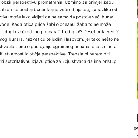
u obzir perspektivu promatranja. Uzmimo za primjer žabu
liti da ne postoji bunar koji je veći od njenog, za razliku od
ktivu može lako vidjeti da ne samo da postoje veći bunari
a vode. Kada ptica priča žabi o oceanu, žaba to ne može
 Je li duplo veći od mog bunara? Troduplo!? Deset puta veći!?
mog bunara, nazvat ću te ludim i lažovom, jer tako nešto ne
 shvatila istinu o postojanju ogromnog oceana, ona se mora
ti stvarnost iz ptičje perspektive. Trebala bi barem biti
iti autoritativnu izjavu ptice za koju shvaća da ima pristup
09