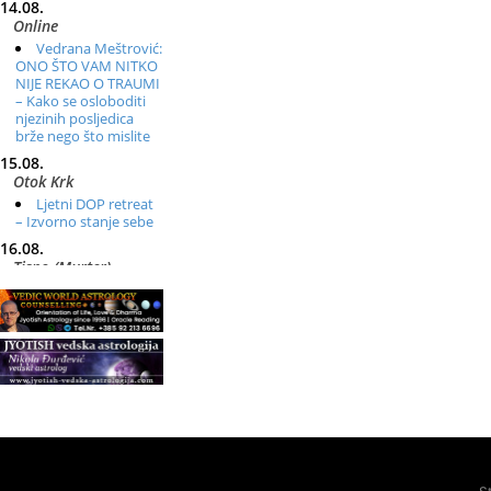
14.08.
Online
Vedrana Meštrović:
ONO ŠTO VAM NITKO
NIJE REKAO O TRAUMI
– Kako se osloboditi
njezinih posljedica
brže nego što mislite
15.08.
Otok Krk
Ljetni DOP retreat
– Izvorno stanje sebe
16.08.
Tisno (Murter)
Seminar pjevanja
po metodi „Škole za
otkrivanje glasa“
20.08.
Online
Radionica:
Pomagači iz drugih
dimenzija Online –
otvoreno za sve
21.08.
Zagreb+Online