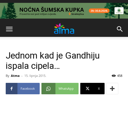
Jednom kad je Gandhiju
ispala cipela…
By
Atma
-
15. lipnja 2015.
458
Facebook
WhatsApp
X