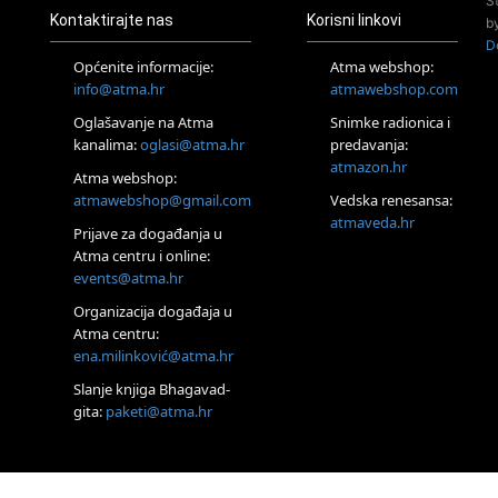
S
Kontaktirajte nas
Korisni linkovi
Osnovni
b
ThetaHealing® tečaj,
D
Zagreb i Online
Općenite informacije:
Atma webshop:
22.08.
info@atma.hr
atmawebshop.com
Pula
Oglašavanje na Atma
Snimke radionica i
Access BARS®,
otpusti stres
kanalima:
oglasi@atma.hr
predavanja:
atmazon.hr
23.08.
Atma webshop:
Pula
atmawebshop@gmail.com
Vedska renesansa:
Access Energetski
atmaveda.hr
Facelift®
Prijave za događanja u
Atma centru i online:
24.08.
Zagreb
events@atma.hr
Pjesma srca /
Organizacija događaja u
Zagreb
Atma centru:
Online
ena.milinković@atma.hr
Tečaj Višeg
Vodstva, razvijanja
Slanje knjiga Bhagavad-
intuicije i Akaša zapisa
gita:
paketi@atma.hr
26.08.
Online
Postanite Nositelj
Vibracije Nove Zemlje