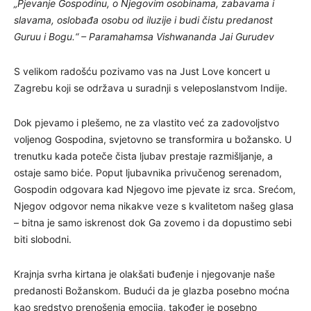
„Pjevanje Gospodinu, o Njegovim osobinama, zabavama i
slavama, oslobađa osobu od iluzije i budi čistu predanost
Guruu i Bogu.“ – Paramahamsa Vishwananda Jai Gurudev
S velikom radošću pozivamo vas na Just Love koncert u
Zagrebu koji se održava u suradnji s veleposlanstvom Indije.
Dok pjevamo i plešemo, ne za vlastito već za zadovoljstvo
voljenog Gospodina, svjetovno se transformira u božansko. U
trenutku kada poteče čista ljubav prestaje razmišljanje, a
ostaje samo biće. Poput ljubavnika privučenog serenadom,
Gospodin odgovara kad Njegovo ime pjevate iz srca. Srećom,
Njegov odgovor nema nikakve veze s kvalitetom našeg glasa
– bitna je samo iskrenost dok Ga zovemo i da dopustimo sebi
biti slobodni.
Krajnja svrha kirtana je olakšati buđenje i njegovanje naše
predanosti Božanskom. Budući da je glazba posebno moćna
kao sredstvo prenošenja emocija, također je posebno