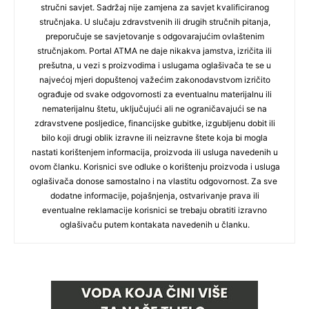
stručni savjet. Sadržaj nije zamjena za savjet kvalificiranog
stručnjaka. U slučaju zdravstvenih ili drugih stručnih pitanja,
preporučuje se savjetovanje s odgovarajućim ovlaštenim
stručnjakom. Portal ATMA ne daje nikakva jamstva, izričita ili
prešutna, u vezi s proizvodima i uslugama oglašivača te se u
najvećoj mjeri dopuštenoj važećim zakonodavstvom izričito
ograđuje od svake odgovornosti za eventualnu materijalnu ili
nematerijalnu štetu, uključujući ali ne ograničavajući se na
zdravstvene posljedice, financijske gubitke, izgubljenu dobit ili
bilo koji drugi oblik izravne ili neizravne štete koja bi mogla
nastati korištenjem informacija, proizvoda ili usluga navedenih u
ovom članku. Korisnici sve odluke o korištenju proizvoda i usluga
oglašivača donose samostalno i na vlastitu odgovornost. Za sve
dodatne informacije, pojašnjenja, ostvarivanje prava ili
eventualne reklamacije korisnici se trebaju obratiti izravno
oglašivaču putem kontakata navedenih u članku.