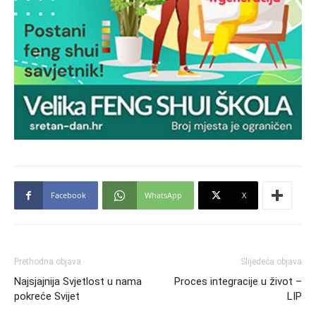
Facebook
WhatsApp
X
Prethodna objava
Slijedeća objava
Najsjajnija Svjetlost u nama
Proces integracije u život –
pokreće Svijet
LIP