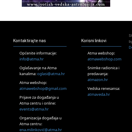
Pula
Access BARS®, otpusti stres
23.08.
Pula
Access Energetski Facelift®
24.08.
S
Zagreb
Kontaktirajte nas
Korisni linkovi
b
Pjesma srca / Zagreb
D
Online
Općenite informacije:
Atma webshop:
Tečaj Višeg Vodstva, razvijanja intuicije i Akaša zapisa
info@atma.hr
atmawebshop.com
26.08.
Oglašavanje na Atma
Snimke radionica i
Online
kanalima:
oglasi@atma.hr
predavanja:
Postanite Nositelj Vibracije Nove Zemlje
atmazon.hr
27.08.
Atma webshop:
Visoko
atmawebshop@gmail.com
Vedska renesansa:
Alemka Dauskardt – Jednodnevna radionica sistemskih
atmaveda.hr
Prijave za događanja u
konstelacija
Atma centru i online:
29.08.
events@atma.hr
Zagreb
HOD PO ŽERAVICI – Seminar koji mijenja tijelo, duh i um
Organizacija događaja u
SoulFest – Festival glazbe, mudrosti i zajedništva
Atma centru:
30.08.
ena.milinković@atma.hr