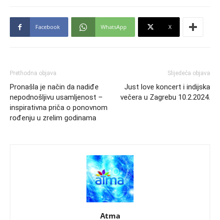
Facebook
WhatsApp
X
Prethodna objava
Slijedeća objava
Pronašla je način da nadiđe
Just love koncert i indijska
nepodnošljivu usamljenost –
večera u Zagrebu 10.2.2024.
inspirativna priča o ponovnom
rođenju u zrelim godinama
Atma