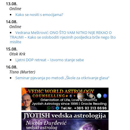
13.08.
Online
Kako se nositi s emocijama?
14.08.
Online
Vedrana Meštrović: ONO ŠTO VAM NITKO NIJE REKAO O
TRAUMI – Kako se osloboditi njezinih posljedica brže nego što
mislite
15.08.
Otok Krk
Ljetni DOP retreat – Izvorno stanje sebe
16.08.
Tisno (Murter)
Seminar pjevanja po metodi „Škole za otkrivanje glasa“
20.08.
Online
Radionica: Pomagači iz drugih dimenzija Online – otvoreno za
sve
21.08.
Zagreb+Online
Osnovni ThetaHealing® tečaj, Zagreb i Online
22.08.