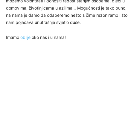
možemo volontirati i donositi radost starijim osobama, djeci u
domovima, životinjicama u azilima… Mogućnosti je tako puno,
na nama je damo da odaberemo nešto s čime rezoniramo i što
nam pojačava unutrašnje svjetlo duše.
Imamo
obilje
oko nas i u nama!