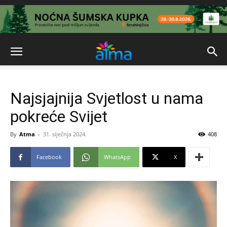
Najsjajnija Svjetlost u nama
pokreće Svijet
By
Atma
-
31. siječnja 2024.
408
Facebook
WhatsApp
X