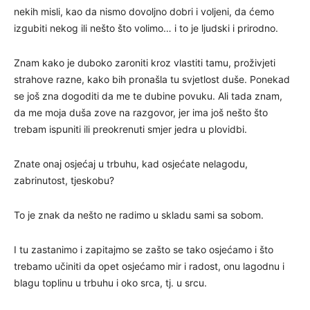
nekih misli, kao da nismo dovoljno dobri i voljeni, da ćemo
izgubiti nekog ili nešto što volimo… i to je ljudski i prirodno.
Znam kako je duboko zaroniti kroz vlastiti tamu, proživjeti
strahove razne, kako bih pronašla tu svjetlost duše. Ponekad
se još zna dogoditi da me te dubine povuku. Ali tada znam,
da me moja duša zove na razgovor, jer ima još nešto što
trebam ispuniti ili preokrenuti smjer jedra u plovidbi.
Znate onaj osjećaj u trbuhu, kad osjećate nelagodu,
zabrinutost, tjeskobu?
To je znak da nešto ne radimo u skladu sami sa sobom.
I tu zastanimo i zapitajmo se zašto se tako osjećamo i što
trebamo učiniti da opet osjećamo mir i radost, onu lagodnu i
blagu toplinu u trbuhu i oko srca, tj. u srcu.