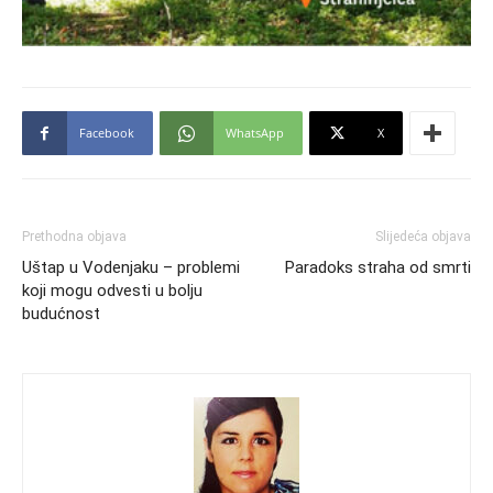
Facebook
WhatsApp
X
Prethodna objava
Slijedeća objava
Uštap u Vodenjaku – problemi
Paradoks straha od smrti
koji mogu odvesti u bolju
budućnost