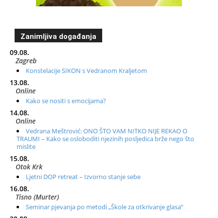
Zanimljiva događanja
09.08.
Zagreb
Konstelacije SIKON s Vedranom Kraljetom
13.08.
Online
Kako se nositi s emocijama?
14.08.
Online
Vedrana Meštrović: ONO ŠTO VAM NITKO NIJE REKAO O
TRAUMI – Kako se osloboditi njezinih posljedica brže nego što
mislite
15.08.
Otok Krk
Ljetni DOP retreat – Izvorno stanje sebe
16.08.
Tisno (Murter)
Seminar pjevanja po metodi „Škole za otkrivanje glasa“