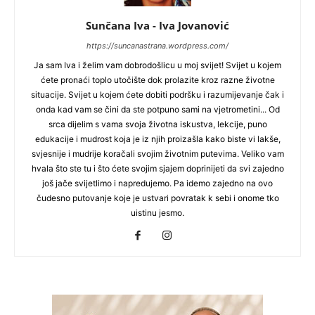
Sunčana Iva - Iva Jovanović
https://suncanastrana.wordpress.com/
Ja sam Iva i želim vam dobrodošlicu u moj svijet! Svijet u kojem
ćete pronaći toplo utočište dok prolazite kroz razne životne
situacije. Svijet u kojem ćete dobiti podršku i razumijevanje čak i
onda kad vam se čini da ste potpuno sami na vjetrometini... Od
srca dijelim s vama svoja životna iskustva, lekcije, puno
edukacije i mudrost koja je iz njih proizašla kako biste vi lakše,
svjesnije i mudrije koračali svojim životnim putevima. Veliko vam
hvala što ste tu i što ćete svojim sjajem doprinijeti da svi zajedno
još jače svijetlimo i napredujemo. Pa idemo zajedno na ovo
čudesno putovanje koje je ustvari povratak k sebi i onome tko
uistinu jesmo.