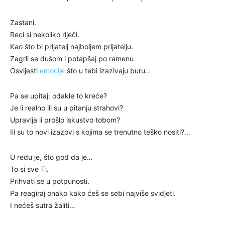
Zastani.
Reci si nekoliko riječi.
Kao što bi prijatelj najboljem prijatelju.
Zagrli se dušom i potapšaj po ramenu
Osvijesti
emocije
što u tebi izazivaju buru…
Pa se upitaj: odakle to kreće?
Je li realno ili su u pitanju strahovi?
Upravlja li prošlo iskustvo tobom?
Ili su to novi izazovi s kojima se trenutno teško nositi?…
U redu je, što god da je…
To si sve Ti.
Prihvati se u potpunosti.
Pa reagiraj onako kako ćeš se sebi najviše svidjeti.
I nećeš sutra žaliti…