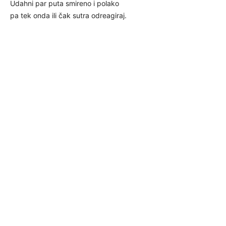
Udahni par puta smireno i polako
pa tek onda ili čak sutra odreagiraj.