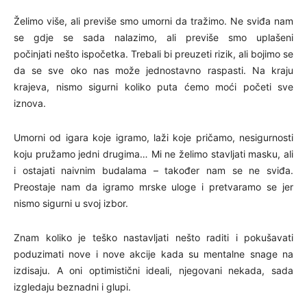
Želimo više, ali previše smo umorni da tražimo. Ne sviđa nam
se gdje se sada nalazimo, ali previše smo uplašeni
počinjati nešto ispočetka. Trebali bi preuzeti rizik, ali bojimo se
da se sve oko nas može jednostavno raspasti. Na kraju
krajeva, nismo sigurni koliko puta ćemo moći početi sve
iznova.
Umorni od igara koje igramo, laži koje pričamo, nesigurnosti
koju pružamo jedni drugima… Mi ne želimo stavljati masku, ali
i ostajati naivnim budalama – također nam se ne sviđa.
Preostaje nam da igramo mrske uloge i pretvaramo se jer
nismo sigurni u svoj izbor.
Znam koliko je teško nastavljati nešto raditi i pokušavati
poduzimati nove i nove akcije kada su mentalne snage na
izdisaju. A oni optimistični ideali, njegovani nekada, sada
izgledaju beznadni i glupi.