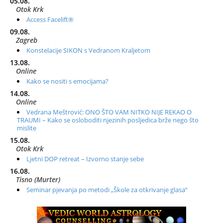
05.08.
Otok Krk
Access Facelift®
09.08.
Zagreb
Konstelacije SIKON s Vedranom Kraljetom
13.08.
Online
Kako se nositi s emocijama?
14.08.
Online
Vedrana Meštrović: ONO ŠTO VAM NITKO NIJE REKAO O
TRAUMI – Kako se osloboditi njezinih posljedica brže nego što
mislite
15.08.
Otok Krk
Ljetni DOP retreat – Izvorno stanje sebe
16.08.
Tisno (Murter)
Seminar pjevanja po metodi „Škole za otkrivanje glasa“
20.08.
Online
Radionica: Pomagači iz drugih dimenzija Online – otvoreno za