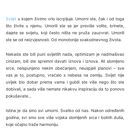
Svijet
u kojem živimo vrlo iscrpljuje. Umorni ste, čak i od toga
što živite u njemu. Umorili ste se jer previše volite, brinete,
dajete se svijetu, koji često ništa ne pruža zauzvrat. Umorili
ste se od neizvjesnosti. Od monotonije svakodnevnog života.
Nekada ste bili puni svijetlih nada, optimizam je nadmašivao
cinizam, bili ste spremni davati iznova i iznova. Ali slomljeno
srce, neispunjeno nekim obećanjem, neuspjeli planovi – sve
vas je to, postupno, vraćalo s nebesa na zemlju. Svijet nije
uvijek bio dobar prema vama i gubili ste više nego što ste
dobivali, a sada više nemate nikakvu inspiraciju da to ponovo
pokušavate…
Istina je da smo svi umorni. Svatko od nas. Nakon određenih
godina, svi smo sve više vojska slomljenih srca i bolnih duša,
koje očajno traže harmoniju.