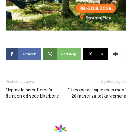
Facebook
WhatsApp
X
Prethodna objava
Slijedeća objava
Napravite sami: Domaći
“U mojoj reakciji je moja moć.”
šampon od sode bikarbone
– 20 mantri za teška vremena