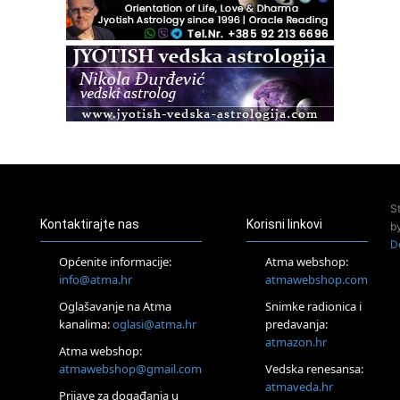
sve
21.08.
Zagreb+Online
Osnovni ThetaHealing® tečaj, Zagreb i Online
22.08.
Pula
Access BARS®, otpusti stres
23.08.
Pula
Access Energetski Facelift®
24.08.
S
Zagreb
Kontaktirajte nas
Korisni linkovi
b
Pjesma srca / Zagreb
D
Online
Općenite informacije:
Atma webshop:
Tečaj Višeg Vodstva, razvijanja intuicije i Akaša zapisa
info@atma.hr
atmawebshop.com
26.08.
Oglašavanje na Atma
Snimke radionica i
Online
kanalima:
oglasi@atma.hr
predavanja:
Postanite Nositelj Vibracije Nove Zemlje
atmazon.hr
27.08.
Atma webshop:
Visoko
atmawebshop@gmail.com
Vedska renesansa:
Alemka Dauskardt – Jednodnevna radionica sistemskih
atmaveda.hr
Prijave za događanja u
konstelacija