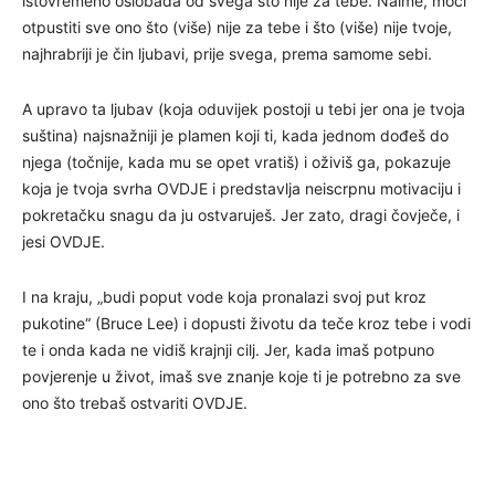
istovremeno oslobađa od svega što nije za tebe. Naime, moći
otpustiti sve ono što (više) nije za tebe i što (više) nije tvoje,
najhrabriji je čin ljubavi, prije svega, prema samome sebi.
A upravo ta ljubav (koja oduvijek postoji u tebi jer ona je tvoja
suština) najsnažniji je plamen koji ti, kada jednom dođeš do
njega (točnije, kada mu se opet vratiš) i oživiš ga, pokazuje
koja je tvoja svrha OVDJE i predstavlja neiscrpnu motivaciju i
pokretačku snagu da ju ostvaruješ. Jer zato, dragi čovječe, i
jesi OVDJE.
I na kraju, „budi poput vode koja pronalazi svoj put kroz
pukotine“ (Bruce Lee) i dopusti životu da teče kroz tebe i vodi
te i onda kada ne vidiš krajnji cilj. Jer, kada imaš potpuno
povjerenje u život, imaš sve znanje koje ti je potrebno za sve
ono što trebaš ostvariti OVDJE.