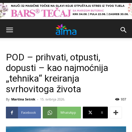
POD – prihvati, otpusti,
dopusti – kao najmoćnija
„tehnika“ kreiranja
svrhovitoga života
By
Martina Setnik
-
15. svibnja 2026.
937
Facebook
WhatsApp
X