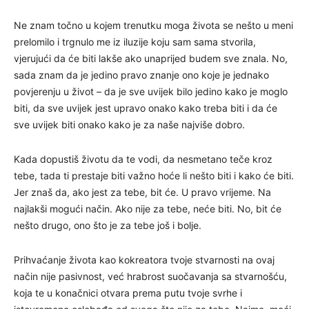
Ne znam točno u kojem trenutku moga života se nešto u meni
prelomilo i trgnulo me iz iluzije koju sam sama stvorila,
vjerujući da će biti lakše ako unaprijed budem sve znala. No,
sada znam da je jedino pravo znanje ono koje je jednako
povjerenju u život – da je sve uvijek bilo jedino kako je moglo
biti, da sve uvijek jest upravo onako kako treba biti i da će
sve uvijek biti onako kako je za naše najviše dobro.
Kada dopustiš životu da te vodi, da nesmetano teče kroz
tebe, tada ti prestaje biti važno hoće li nešto biti i kako će biti.
Jer znaš da, ako jest za tebe, bit će. U pravo vrijeme. Na
najlakši mogući način. Ako nije za tebe, neće biti. No, bit će
nešto drugo, ono što je za tebe još i bolje.
Prihvaćanje života kao kokreatora tvoje stvarnosti na ovaj
način nije pasivnost, već hrabrost suočavanja sa stvarnošću,
koja te u konačnici otvara prema putu tvoje svrhe i