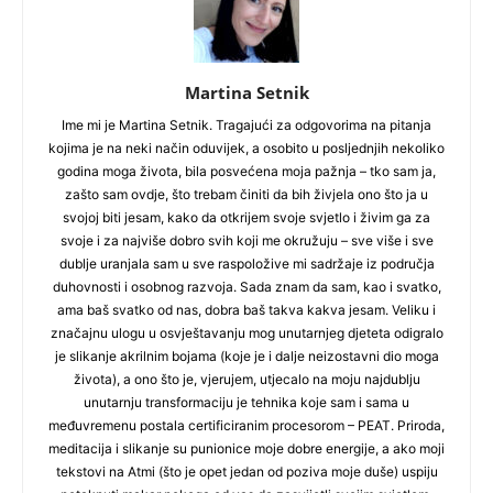
Martina Setnik
Ime mi je Martina Setnik. Tragajući za odgovorima na pitanja
kojima je na neki način oduvijek, a osobito u posljednjih nekoliko
godina moga života, bila posvećena moja pažnja – tko sam ja,
zašto sam ovdje, što trebam činiti da bih živjela ono što ja u
svojoj biti jesam, kako da otkrijem svoje svjetlo i živim ga za
svoje i za najviše dobro svih koji me okružuju – sve više i sve
dublje uranjala sam u sve raspoložive mi sadržaje iz područja
duhovnosti i osobnog razvoja. Sada znam da sam, kao i svatko,
ama baš svatko od nas, dobra baš takva kakva jesam. Veliku i
značajnu ulogu u osvještavanju mog unutarnjeg djeteta odigralo
je slikanje akrilnim bojama (koje je i dalje neizostavni dio moga
života), a ono što je, vjerujem, utjecalo na moju najdublju
unutarnju transformaciju je tehnika koje sam i sama u
međuvremenu postala certificiranim procesorom – PEAT. Priroda,
meditacija i slikanje su punionice moje dobre energije, a ako moji
tekstovi na Atmi (što je opet jedan od poziva moje duše) uspiju