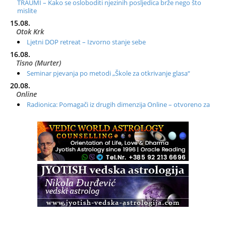
TRAUMI – Kako se osloboditi njezinih posljedica brže nego što
mislite
15.08.
Otok Krk
Ljetni DOP retreat – Izvorno stanje sebe
16.08.
Tisno (Murter)
Seminar pjevanja po metodi „Škole za otkrivanje glasa“
20.08.
Online
Radionica: Pomagači iz drugih dimenzija Online – otvoreno za
sve
21.08.
Zagreb+Online
Osnovni ThetaHealing® tečaj, Zagreb i Online
22.08.
Pula
Access BARS®, otpusti stres
23.08.
Pula
Access Energetski Facelift®
24.08.