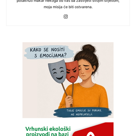
potaknuti makar nekoga od vas da zasvijetli svojim svjetlom,
moja misija će biti ostvarena.