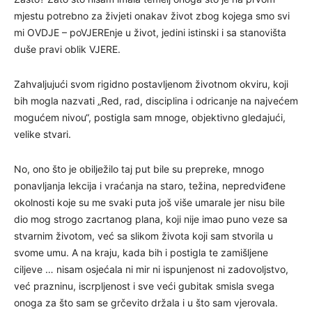
mjestu potrebno za živjeti onakav život zbog kojega smo svi
mi OVDJE – poVJEREnje u život, jedini istinski i sa stanovišta
duše pravi oblik VJERE.
Zahvaljujući svom rigidno postavljenom životnom okviru, koji
bih mogla nazvati „Red, rad, disciplina i odricanje na najvećem
mogućem nivou“, postigla sam mnoge, objektivno gledajući,
velike stvari.
No, ono što je obilježilo taj put bile su prepreke, mnogo
ponavljanja lekcija i vraćanja na staro, težina, nepredviđene
okolnosti koje su me svaki puta još više umarale jer nisu bile
dio mog strogo zacrtanog plana, koji nije imao puno veze sa
stvarnim životom, već sa slikom života koji sam stvorila u
svome umu. A na kraju, kada bih i postigla te zamišljene
ciljeve … nisam osjećala ni mir ni ispunjenost ni zadovoljstvo,
već prazninu, iscrpljenost i sve veći gubitak smisla svega
onoga za što sam se grčevito držala i u što sam vjerovala.