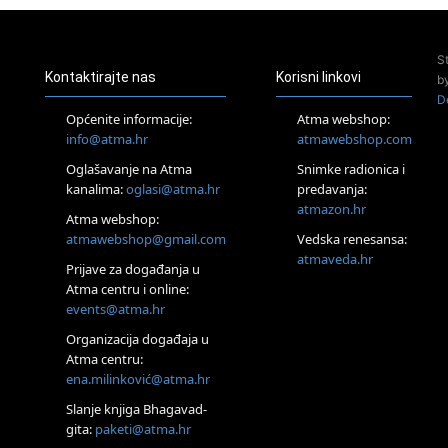
Zagreb
Pjesma srca / Zagreb
Online
S
Tečaj Višeg Vodstva, razvijanja intuicije i Akaša zapisa
Kontaktirajte nas
Korisni linkovi
b
25.08.
D
Online
Općenite informacije:
Atma webshop:
Upisi u program Profesionalni hipnoterapeut — nova
info@atma.hr
atmawebshop.com
generacija kreće 25.08. 2026.
Oglašavanje na Atma
Snimke radionica i
26.08.
Online
kanalima:
oglasi@atma.hr
predavanja:
Postanite Nositelj Vibracije Nove Zemlje
atmazon.hr
Atma webshop:
27.08.
atmawebshop@gmail.com
Vedska renesansa:
Visoko
atmaveda.hr
Prijave za događanja u
Alemka Dauskardt – Jednodnevna radionica sistemskih
konstelacija
Atma centru i online:
events@atma.hr
29.08.
Zagreb
Organizacija događaja u
HOD PO ŽERAVICI – Seminar koji mijenja tijelo, duh i um
Atma centru:
SoulFest – Festival glazbe, mudrosti i zajedništva
ena.milinković@atma.hr
Radoboj
Noćna šumska kupka
Slanje knjiga Bhagavad-
gita:
paketi@atma.hr
Online