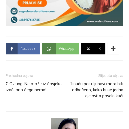
Facebook
WhatsApp
X
Prethodna objava
Slijedeća objava
C.G.Jung: Ne može iz čovjeka
Tisuću polu-ljubavi mora biti
izaći ono čega nema!
odbačeno, kako bi se jedna
cjelovita povela kući