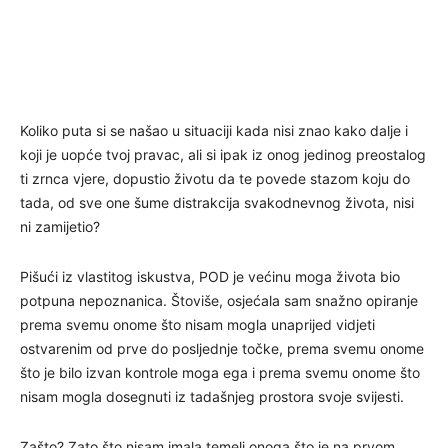
Koliko puta si se našao u situaciji kada nisi znao kako dalje i
koji je uopće tvoj pravac, ali si ipak iz onog jedinog preostalog
ti zrnca vjere, dopustio životu da te povede stazom koju do
tada, od sve one šume distrakcija svakodnevnog života, nisi
ni zamijetio?
Pišući iz vlastitog iskustva, POD je većinu moga života bio
potpuna nepoznanica. Štoviše, osjećala sam snažno opiranje
prema svemu onome što nisam mogla unaprijed vidjeti
ostvarenim od prve do posljednje točke, prema svemu onome
što je bilo izvan kontrole moga ega i prema svemu onome što
nisam mogla dosegnuti iz tadašnjeg prostora svoje svijesti.
Zašto? Zato što nisam imala temelj onoga što je na prvom