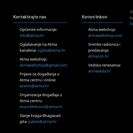
Access Energetski Facelift®
24.08.
S
Zagreb
Kontaktirajte nas
Korisni linkovi
b
Pjesma srca / Zagreb
D
Online
Općenite informacije:
Atma webshop:
Tečaj Višeg Vodstva, razvijanja intuicije i Akaša zapisa
info@atma.hr
atmawebshop.com
26.08.
Oglašavanje na Atma
Snimke radionica i
Online
kanalima:
oglasi@atma.hr
predavanja:
Postanite Nositelj Vibracije Nove Zemlje
atmazon.hr
27.08.
Atma webshop:
Visoko
atmawebshop@gmail.com
Vedska renesansa:
Alemka Dauskardt – Jednodnevna radionica sistemskih
atmaveda.hr
Prijave za događanja u
konstelacija
Atma centru i online:
29.08.
events@atma.hr
Zagreb
HOD PO ŽERAVICI – Seminar koji mijenja tijelo, duh i um
Organizacija događaja u
SoulFest – Festival glazbe, mudrosti i zajedništva
Atma centru:
30.08.
ena.milinković@atma.hr
Zagreb
Slanje knjiga Bhagavad-
Access BARS® edukacija otpusti stres
gita:
paketi@atma.hr
31.08.
Zagreb