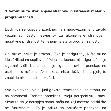
3. Vezani su za ukorijenjene strahove i pristranosti iz starih
programiranosti
Ljudi koji se osjećaju izgubljenima i nepovezanima u životu
vezani su (često nesvjesno) za ukorijenjene strahove i
negativne pristranosti temeljene na staroj programiranosti.
Oni misle: “Svijet je grozan”, “Sve je nesigurno”, “Ništa mi ne
ide”, “Nikad ne uspijevam”,”Moja budućnost nije sigurna”. I nije
sigurna! Ničija budućnost nije sigurna. I svi mi ponekad ne
uspijemo u nečemu. Ako nikada niste doživjeli neuspjeh, to
znači da nikada niste pokušali.
Sve ove stvari koje si ljudi govore, temeljene su na strahu, ne
na stvarnosti. Trebate promijeniti svoju perspektivu i stav.
Shvatite da je neuspjeh samo način na koji možete otkriti što
ne funkcionira. To je prilika da pokušate ponovno, na