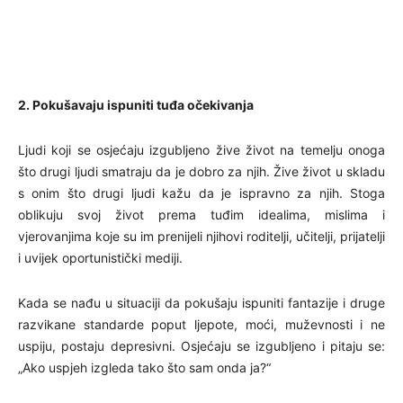
2. Pokušavaju ispuniti tuđa očekivanja
Ljudi koji se osjećaju izgubljeno žive život na temelju onoga
što drugi ljudi smatraju da je dobro za njih. Žive život u skladu
s onim što drugi ljudi kažu da je ispravno za njih. Stoga
oblikuju svoj život prema tuđim idealima, mislima i
vjerovanjima koje su im prenijeli njihovi roditelji, učitelji, prijatelji
i uvijek oportunistički mediji.
Kada se nađu u situaciji da pokušaju ispuniti fantazije i druge
razvikane standarde poput ljepote, moći, muževnosti i ne
uspiju, postaju depresivni. Osjećaju se izgubljeno i pitaju se:
„Ako uspjeh izgleda tako što sam onda ja?“