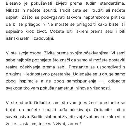
Blesavo je pokušavati živjeti prema tuđim standardima.
Nikada ih nećete ispuniti. Trudit ćete se i truditi ali nećete
uspjeti. Zašto se podvrgavati takvom nepotrebnom pritisku
da bi se prilagodili? Ne morate se prilagoditi kako biste išli
uspješno kroz život. Možete biti iskreni prema sebi i biti
istinski sretni i zadovoljni.
Vi ste svoja osoba. Živite prema svojim očekivanjima. Vi sami
sebe najbolje poznajete što znači da samo vi možete postaviti
realna očekivanja prema sebi. Prestanite se uspoređivati s
drugima – jednostavno prestanite. Ugledajte se u druge samo
zbog inspiracije a ne zbog samoispunjenja – i odbacite
svakoga tko vam pokuša nametnuti njihove vrijednosti.
Vi ste odrasli. Odlučite sami što vam je važno i prestanite se
bojati da nećete ispuniti tuđa očekivanja. Odbacite mit o
savršenstvu. Budite slobodni živjeti svoj život onako kako vi to
želite. Uostalom, to je vaš život, zar ne?