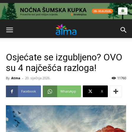
Osjećate se izgubljeno? OVO
su 4 najčešća razloga!
By
Atma
-
20. siječnja 2026.
11760
Facebook
WhatsApp
X