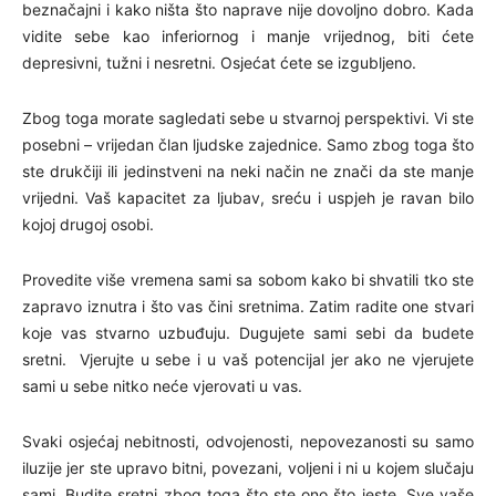
beznačajni i kako ništa što naprave nije dovoljno dobro. Kada
vidite sebe kao inferiornog i manje vrijednog, biti ćete
depresivni, tužni i nesretni. Osjećat ćete se izgubljeno.
Zbog toga morate sagledati sebe u stvarnoj perspektivi. Vi ste
posebni – vrijedan član ljudske zajednice. Samo zbog toga što
ste drukčiji ili jedinstveni na neki način ne znači da ste manje
vrijedni. Vaš kapacitet za ljubav, sreću i uspjeh je ravan bilo
kojoj drugoj osobi.
Provedite više vremena sami sa sobom kako bi shvatili tko ste
zapravo iznutra i što vas čini sretnima. Zatim radite one stvari
koje vas stvarno uzbuđuju. Dugujete sami sebi da budete
sretni. Vjerujte u sebe i u vaš potencijal jer ako ne vjerujete
sami u sebe nitko neće vjerovati u vas.
Svaki osjećaj nebitnosti, odvojenosti, nepovezanosti su samo
iluzije jer ste upravo bitni, povezani, voljeni i ni u kojem slučaju
sami. Budite sretni zbog toga što ste ono što jeste. Sve vaše