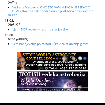
Online
Vedrana Meštrović: ONO ŠTO VAM NITKO NIJE REKAO O
TRAUMI – Kako se osloboditi njezinih posljedica brže nego što
mislite
15.08.
Otok Krk
Ljetni DOP retreat – Izvorno stanje sebe
16.08.
Tisno (Murter)
Seminar pjevanja po metodi „Škole za otkrivanje glasa“
20.08.
Online
Radionica: Pomagači iz drugih dimenzija Online – otvoreno za
sve
21.08.
Zagreb+Online
Osnovni ThetaHealing® tečaj, Zagreb i Online
22.08.
Pula
Access BARS®, otpusti stres
23.08.
Pula