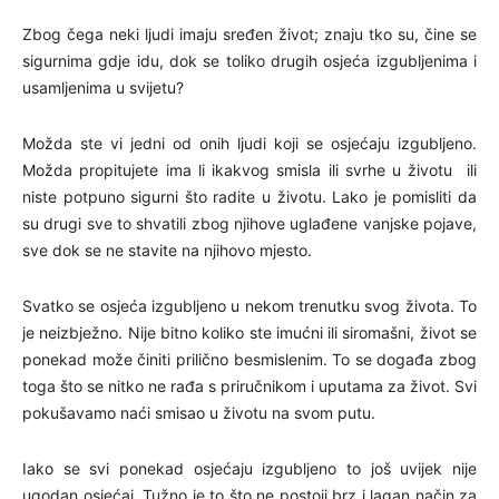
Zbog čega neki ljudi imaju sređen život; znaju tko su, čine se
sigurnima gdje idu, dok se toliko drugih osjeća izgubljenima i
usamljenima u svijetu?
Možda ste vi jedni od onih ljudi koji se osjećaju izgubljeno.
Možda propitujete ima li ikakvog smisla ili svrhe u životu ili
niste potpuno sigurni što radite u životu. Lako je pomisliti da
su drugi sve to shvatili zbog njihove uglađene vanjske pojave,
sve dok se ne stavite na njihovo mjesto.
Svatko se osjeća izgubljeno u nekom trenutku svog života. To
je neizbježno. Nije bitno koliko ste imućni ili siromašni, život se
ponekad može činiti prilično besmislenim. To se događa zbog
toga što se nitko ne rađa s priručnikom i uputama za život. Svi
pokušavamo naći smisao u životu na svom putu.
Iako se svi ponekad osjećaju izgubljeno to još uvijek nije
ugodan osjećaj. Tužno je to što ne postoji brz i lagan način za