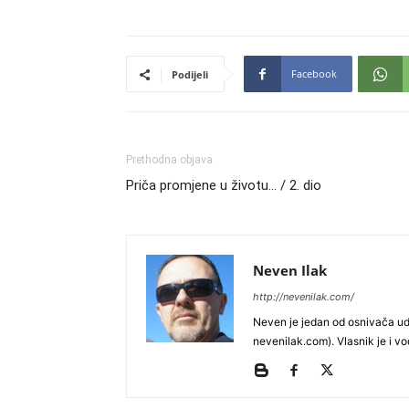
Facebook
Podijeli
Prethodna objava
Priča promjene u životu… / 2. dio
Neven Ilak
http://nevenilak.com/
Neven je jedan od osnivača udr
nevenilak.com). Vlasnik je i vod