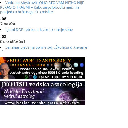
Vedrana Meštrović: ONO ŠTO VAM NITKO NIJE
REKAO O TRAUMI – Kako se osloboditi njezinih
posljedica brže nego što mislite
.08.
Otok Krk
Ljetni DOP retreat – Izvorno stanje sebe
.08.
Tisno (Murter)
Seminar pjevanja po metodi „Škole za otkrivanje
glasa“
.08.
Online
Radionica: Pomagači iz drugih dimenzija Online –
otvoreno za sve
.08.
Zagreb+Online
Osnovni ThetaHealing® tečaj, Zagreb i Online
.08.
Pula
Access BARS®, otpusti stres
.08.
Pula
Access Energetski Facelift®