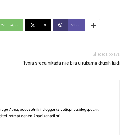
24
WhatsApp
X
Viber
26
Slijedeća objava
Tvoja sreća nikada nije bila u rukama drugih ljudi
27
29
uge Atma, poduzetnik i blogger (zivotjeprica.blogspot.hr,
itelj retreat centra Anadi (anadi.hr).
30
31