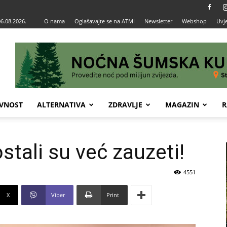
06.08.2026.
O nama
Oglašavajte se na ATMI
Newsletter
Webshop
Uvje
VNOST
ALTERNATIVA
ZDRAVLJE
MAGAZIN
R
ostali su već zauzeti!
4551
X
Viber
Print