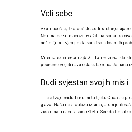
Voli sebe
Ako nećeš ti, tko će? Jeste li u stanju ujutr
Nekima će se dlanovi ovlažiti na samu pomisao 
nešto lijepo. Vjerujte da sam i sam imao tih pr
Mi smo sami sebi najbliži. To ne znači da d
počnemo voljeti i sve ostale. Iskreno. Jer smo 
Budi svjestan svojih misli
Ti nisi tvoje misli. Ti nisi ni to tijelo. Onda se 
glavu. Naše misli dolaze iz uma, a um je ili naš 
životu nam nanosi samo štetu. Sve do trenutk