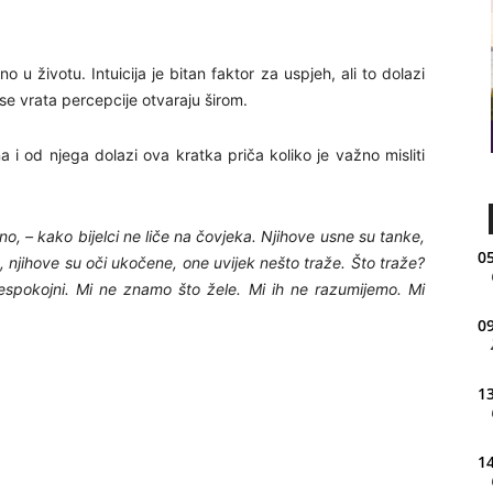
o u životu. Intuicija je bitan faktor za uspjeh, ali to dolazi
 se vrata percepcije otvaraju širom.
 i od njega dolazi ova kratka priča koliko je važno misliti
o, – kako bijelci ne liče na čovjeka. Njihove usne su tanke,
05
na, njihove su oči ukočene, one uvijek nešto traže. Što traže?
 nespokojni. Mi ne znamo što žele. Mi ih ne razumijemo. Mi
09
13
14