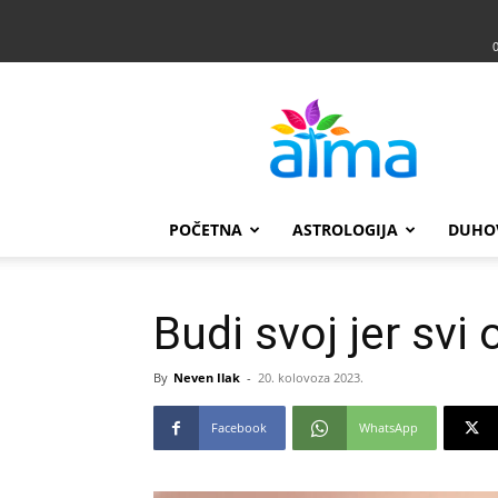
Atma
POČETNA
ASTROLOGIJA
DUHO
Budi svoj jer svi 
By
Neven Ilak
-
20. kolovoza 2023.
Facebook
WhatsApp