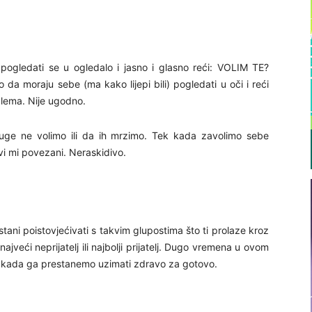
o pogledati se u ogledalo i jasno i glasno reći: VOLIM TE?
da moraju sebe (ma kako lijepi bili) pogledati u oči i reći
oblema. Nije ugodno.
ruge ne volimo ili da ih mrzimo. Tek kada zavolimo sebe
svi mi povezani. Neraskidivo.
prestani poistovjećivati s takvim glupostima što ti prolaze kroz
najveći neprijatelj ili najbolji prijatelj. Dugo vremena u ovom
a kada ga prestanemo uzimati zdravo za gotovo.