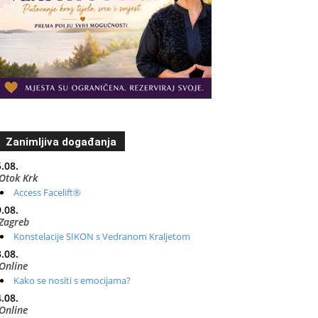
Zanimljiva događanja
.08.
Otok Krk
Access Facelift®
.08.
Zagreb
Konstelacije SIKON s Vedranom Kraljetom
.08.
Online
Kako se nositi s emocijama?
.08.
Online