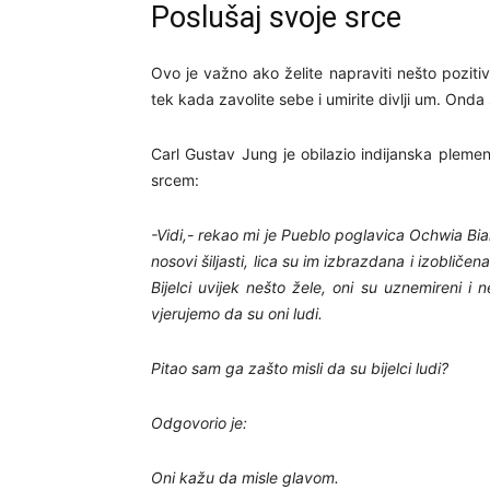
Poslušaj svoje srce
Ovo je važno ako želite napraviti nešto pozitivn
tek kada zavolite sebe i umirite divlji um. Onda
Carl Gustav Jung je obilazio indijanska plemena
srcem:
-Vidi,- rekao mi je Pueblo poglavica Ochwia Bian
nosovi šiljasti, lica su im izbrazdana i izobliče
Bijelci uvijek nešto žele, oni su uznemireni i
vjerujemo da su oni ludi.
Pitao sam ga zašto misli da su bijelci ludi?
Odgovorio je:
Oni kažu da misle glavom.