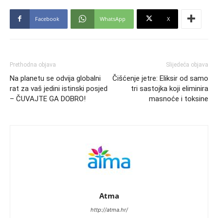
Facebook
WhatsApp
X
Prethodna objava
Slijedeća objava
Na planetu se odvija globalni
Čišćenje jetre: Eliksir od samo
rat za vaš jedini istinski posjed
tri sastojka koji eliminira
– ČUVAJTE GA DOBRO!
masnoće i toksine
Atma
http://atma.hr/