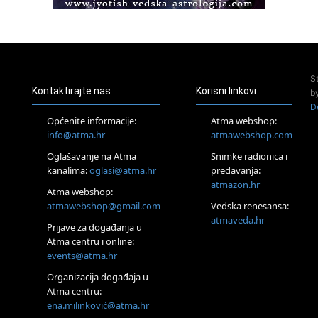
Access BARS®, otpusti stres
23.08.
Pula
Access Energetski Facelift®
24.08.
S
Zagreb
Kontaktirajte nas
Korisni linkovi
b
Pjesma srca / Zagreb
D
Online
Općenite informacije:
Atma webshop:
Tečaj Višeg Vodstva, razvijanja intuicije i Akaša zapisa
info@atma.hr
atmawebshop.com
25.08.
Oglašavanje na Atma
Snimke radionica i
Online
kanalima:
oglasi@atma.hr
predavanja:
Upisi u program Profesionalni hipnoterapeut — nova
generacija kreće 25.08. 2026.
atmazon.hr
Atma webshop:
26.08.
atmawebshop@gmail.com
Vedska renesansa:
Online
atmaveda.hr
Postanite Nositelj Vibracije Nove Zemlje
Prijave za događanja u
Atma centru i online:
27.08.
events@atma.hr
Visoko
Alemka Dauskardt – Jednodnevna radionica sistemskih
Organizacija događaja u
konstelacija
Atma centru:
29.08.
ena.milinković@atma.hr
Zagreb