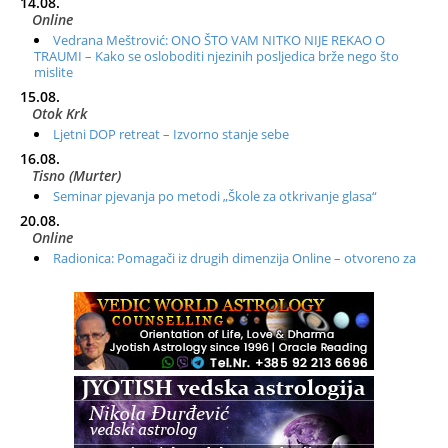
14.08.
Online
Vedrana Meštrović: ONO ŠTO VAM NITKO NIJE REKAO O
TRAUMI – Kako se osloboditi njezinih posljedica brže nego što
mislite
15.08.
Otok Krk
Ljetni DOP retreat – Izvorno stanje sebe
16.08.
Tisno (Murter)
Seminar pjevanja po metodi „Škole za otkrivanje glasa“
20.08.
Online
Radionica: Pomagači iz drugih dimenzija Online – otvoreno za
sve
21.08.
Zagreb+Online
Osnovni ThetaHealing® tečaj, Zagreb i Online
22.08.
Zagreb
Osnovna radionica za izscjeljivanje pranom (Basic Pranic
Healing course)
Pula