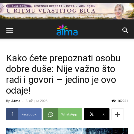
Kako ćete prepoznati osobu
dobre duše: Nije važno što
radi i govori – jedino je ovo
odaje!
By
Atma
-
2. ožujka 2026.
162241
Facebook
WhatsApp
X