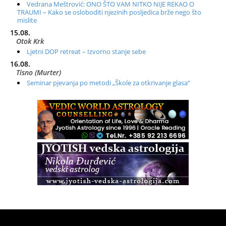
Vedrana Meštrović: ONO ŠTO VAM NITKO NIJE REKAO O
TRAUMI – Kako se osloboditi njezinih posljedica brže nego što
mislite
15.08.
Otok Krk
Ljetni DOP retreat – Izvorno stanje sebe
16.08.
Tisno (Murter)
Seminar pjevanja po metodi „Škole za otkrivanje glasa“
20.08.
Online
Radionica: Pomagači iz drugih dimenzija Online – otvoreno za
sve
21.08.
Zagreb+Online
Osnovni ThetaHealing® tečaj, Zagreb i Online
22.08.
Pula
Access BARS®, otpusti stres
23.08.
Pula
Access Energetski Facelift®