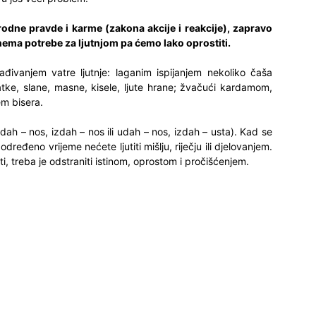
dne pravde i karme (zakona akcije i reakcije), zapravo
nema potrebe za ljutnjom pa ćemo lako oprostiti.
lađivanjem vatre ljutnje: laganim ispijanjem nekoliko čaša
atke, slane, masne, kisele, ljute hrane; žvačući kardamom,
em bisera.
ah – nos, izdah – nos ili udah – nos, izdah – usta). Kad se
dređeno vrijeme nećete ljutiti mišlju, riječju ili djelovanjem.
ti, treba je odstraniti istinom, oprostom i pročišćenjem.