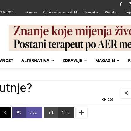
09.08.2026.
O nama
Oglašavajte se na ATMI
Newsletter
Webshop
Uvje
VNOST
ALTERNATIVA
ZDRAVLJE
MAGAZIN
R
jutnje?
556
X
Viber
Print