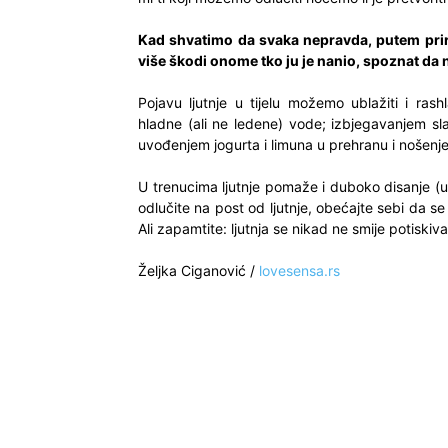
Kad shvatimo da svaka nepravda, putem priro
više škodi onome tko ju je nanio, spoznat da 
Pojavu ljutnje u tijelu možemo ublažiti i rash
hladne (ali ne ledene) vode; izbjegavanjem sl
uvođenjem jogurta i limuna u prehranu i nošenj
U trenucima ljutnje pomaže i duboko disanje (ud
odlučite na post od ljutnje, obećajte sebi da se o
Ali zapamtite: ljutnja se nikad ne smije potiskiva
Željka Ciganović /
lovesensa.rs