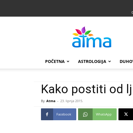
Atma
POČETNA
ASTROLOGIJA
DUHO
Kako postiti od l
By
Atma
-
23. lipnja 2015.
Facebook
WhatsApp