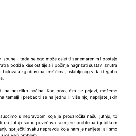
ne ispune – tada se ego može osjetiti zanemarenim i postaje
atra podiže kiselost tijela i počinje nagrizati sustav iznutra
bolova u zglobovima i mišićima, oslabljenog vida i tegoba
a.
ti na nekoliko načina. Kao prvo, čim se pojavi, možemo
temelji i prebaciti se na jednu ili više njoj neprijateljskih
očimo s nepravdom koja je prouzročila našu ljutnju, to
titi da ljutnja samo povećava razmjere problema (gubitkom
nju spriječiti svaku nepravdu koja nam je nanijeta, ali smo
i u još veći problem.