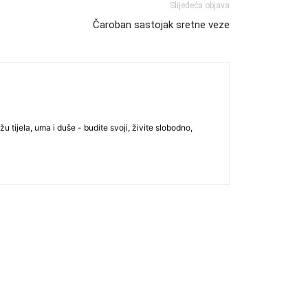
Slijedeća objava
Čaroban sastojak sretne veze
u tijela, uma i duše - budite svoji, živite slobodno,