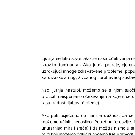
Ljutnja se lako stvori ako se naša očekivanja 
izrazito dominantan. Ako ljutnja potraje, njena v
uzrokujući mnoge zdravstvene probleme, poput 
kardivaskularnog, živčanog i probavnog sustav
Kad ljutnja nastupi, možemo se s njom suoči
proučiti neispunjeno očekivanje na kojem se ona 
rasa (radost, ljubav, čuđenje).
Ako pak osjećamo da nam je dužnost da se su
možemo učiniti nenasilno. Potrebno je osvijes
unutarnjeg mira i sreće) i da možda nismo u sta
mi ti koji možemo odlučiti hoćemo li je pretvorit