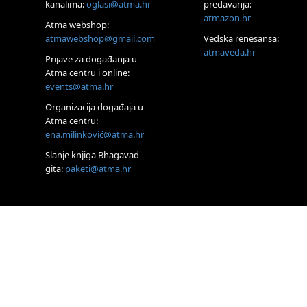
kanalima:
oglasi@atma.hr
predavanja:
Zagreb+Online
atmazon.hr
Osnovni
Atma webshop:
ThetaHealing®
atmawebshop@gmail.com
Vedska renesansa:
tečaj, Zagreb i
atmaveda.hr
Online
Prijave za događanja u
22.08.
Atma centru i online:
Pula
events@atma.hr
Access BARS®,
otpusti stres
Organizacija događaja u
Atma centru:
23.08.
ena.milinković@atma.hr
Pula
Access
Slanje knjiga Bhagavad-
Energetski Facelift®
gita:
paketi@atma.hr
24.08.
Zagreb
Pjesma srca /
Zagreb
Online
Tečaj Višeg
Vodstva, razvijanja
intuicije i Akaša
zapisa
26.08.
Online