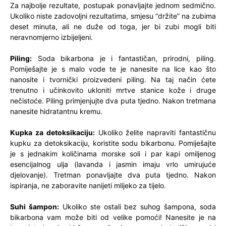
Za najbolje rezultate, postupak ponavljajte jednom sedmično.
Ukoliko niste zadovoljni rezultatima, smjesu “držite” na zubima
deset minuta, ali ne duže od toga, jer bi zubi mogli biti
neravnomjerno izbijeljeni.
Piling:
Soda bikarbona je i fantastičan, prirodni, piling.
Pomiješajte je s malo vode te je nanesite na lice kao što
nanosite i tvornički proizvedeni piling. Na taj način ćete
trenutno i učinkovito ukloniti mrtve stanice kože i druge
nečistoće. Piling primjenjujte dva puta tjedno. Nakon tretmana
nanesite hidratantnu kremu.
Kupka za detoksikaciju:
Ukoliko želite napraviti fantastičnu
kupku za detoksikaciju, koristite sodu bikarbonu. Pomiješajte
je s jednakim količinama morske soli i par kapi omiljenog
esencijalnog ulja (lavanda i jasmin imaju vrlo umirujuće
djelovanje). Tretman ponavljajte dva puta tjedno. Nakon
ispiranja, ne zaboravite nanijeti mlijeko za tijelo.
Suhi šampon:
Ukoliko ste ostali bez suhog šampona, soda
bikarbona vam može biti od velike pomoći! Nanesite je na