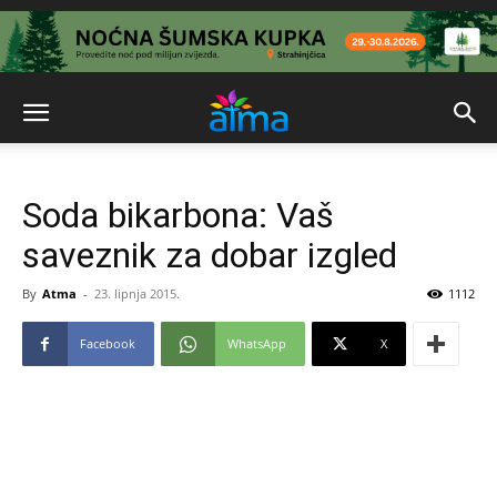
Soda bikarbona: Vaš
saveznik za dobar izgled
By
Atma
-
23. lipnja 2015.
1112
Facebook
WhatsApp
X