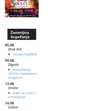
Zanimljiva
događanja
05.08.
Otok Krk
Access Facelift®
09.08.
Zagreb
Konstelacije
SIKON s Vedranom
Kraljetom
13.08.
Online
Kako se nositi s
emocijama?
14.08.
Online