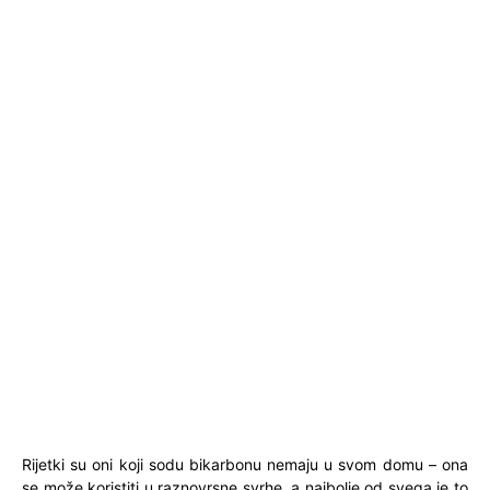
Rijetki su oni koji sodu bikarbonu nemaju u svom domu – ona
se može koristiti u raznovrsne svrhe, a najbolje od svega je to