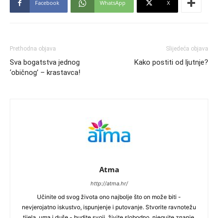
Facebook
WhatsApp
X
Prethodna objava
Slijedeća objava
Sva bogatstva jednog
Kako postiti od ljutnje?
‘običnog’ – krastavca!
Atma
http://atma.hr/
Učinite od svog života ono najbolje što on može biti -
nevjerojatno iskustvo, ispunjenje i putovanje. Stvorite ravnotežu
tijela, uma i duše - budite svoji, živite slobodno, njegujte znanje,