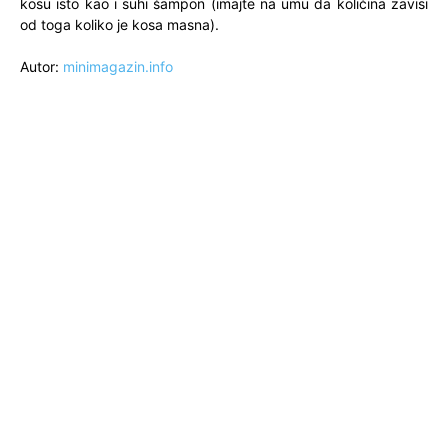
kosu isto kao i suhi šampon (imajte na umu da količina zavisi
od toga koliko je kosa masna).
Autor:
minimagazin.info