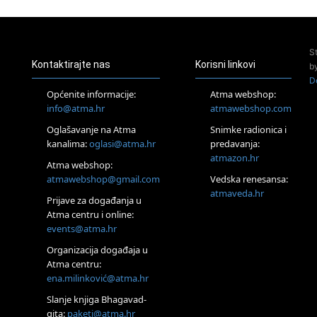
Zagreb
Pjesma srca / Zagreb
Online
S
Tečaj Višeg Vodstva, razvijanja intuicije i Akaša zapisa
Kontaktirajte nas
Korisni linkovi
b
25.08.
D
Online
Općenite informacije:
Atma webshop:
Upisi u program Profesionalni hipnoterapeut — nova
info@atma.hr
atmawebshop.com
generacija kreće 25.08. 2026.
26.08.
Oglašavanje na Atma
Snimke radionica i
Online
kanalima:
oglasi@atma.hr
predavanja:
Postanite Nositelj Vibracije Nove Zemlje
atmazon.hr
Atma webshop:
Škola BaZi – put prema dubljem razumijevanju sebe
atmawebshop@gmail.com
Vedska renesansa:
27.08.
atmaveda.hr
Visoko
Prijave za događanja u
Alemka Dauskardt – Jednodnevna radionica sistemskih
Atma centru i online:
konstelacija
events@atma.hr
28.08.
Organizacija događaja u
Online
Atma centru:
SPAVAJ… Priče za lakšu noć
ena.milinković@atma.hr
29.08.
Zagreb
Slanje knjiga Bhagavad-
HOD PO ŽERAVICI – Seminar koji mijenja tijelo, duh i um
gita:
paketi@atma.hr