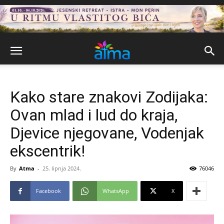
Kako stare znakovi Zodijaka:
Ovan mlad i lud do kraja,
Djevice njegovane, Vodenjak
ekscentrik!
By
Atma
-
25. lipnja 2024.
76046
Facebook
WhatsApp
X