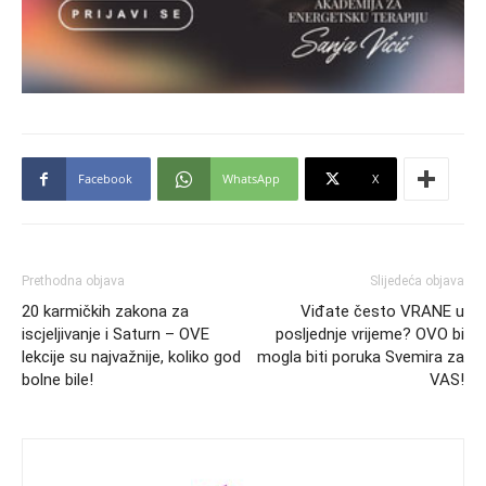
Facebook
WhatsApp
X
Prethodna objava
Slijedeća objava
20 karmičkih zakona za
Viđate često VRANE u
iscjeljivanje i Saturn – OVE
posljednje vrijeme? OVO bi
lekcije su najvažnije, koliko god
mogla biti poruka Svemira za
bolne bile!
VAS!