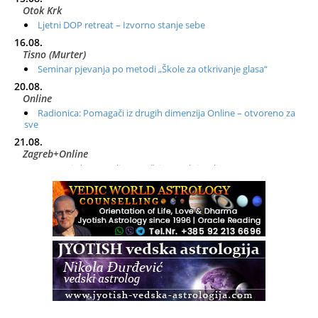
Otok Krk
Ljetni DOP retreat – Izvorno stanje sebe
16.08.
Tisno (Murter)
Seminar pjevanja po metodi „Škole za otkrivanje glasa“
20.08.
Online
Radionica: Pomagači iz drugih dimenzija Online – otvoreno za
sve
21.08.
Zagreb+Online
Osnovni ThetaHealing® tečaj, Zagreb i Online
22.08.
Zagreb
Osnovna radionica za izscjeljivanje pranom (Basic Pranic
Healing course)
Pula
Access BARS®, otpusti stres
23.08.
Pula
Access Energetski Facelift®
24.08.