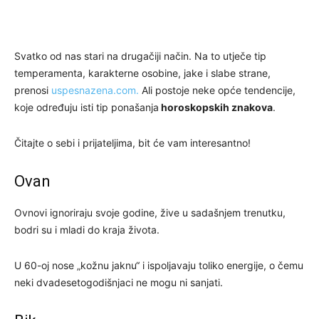
Svatko od nas stari na drugačiji način. Na to utječe tip
temperamenta, karakterne osobine, jake i slabe strane,
prenosi
uspesnazena.com.
Ali postoje neke opće tendencije,
koje određuju isti tip ponašanja
horoskopskih znakova
.
Čitajte o sebi i prijateljima, bit će vam interesantno!
Ovan
Ovnovi ignoriraju svoje godine, žive u sadašnjem trenutku,
bodri su i mladi do kraja života.
U 60-oj nose „kožnu jaknu“ i ispoljavaju toliko energije, o čemu
neki dvadesetogodišnjaci ne mogu ni sanjati.